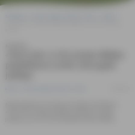
Sākumlapa
Portāla “Jelgavas Vēstnesis” arhīvs
Kultūra
«Post Club» ar 30 Latvijas dīdžeju piedalīšanos svinēs viena gada
jubileju
Klausīties
«Post Club» ar 30 Latvijas dīdžeju
piedalīšanos svinēs viena gada
jubileju
09/02/2010
Kultūra
Portāla “Jelgavas Vēstnesis” arhīvs
Nākamnedēļ 19. un 20. februārī Jelgavas naktsklubs
«Post Club» ar 30 Dj uzstāšanos svinēs savu 1. gada
jubileju, ziņo «Post Club» īpašnieks Viktors Valainis.