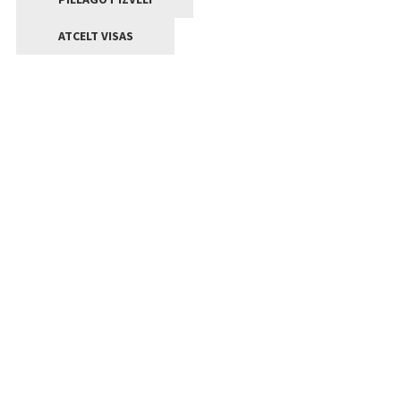
ATCELT VISAS
Kontakti
Jelgavas valstpilsētas pašvaldība
Lielā iela 11, Jelgava, LV-3001
+371 63005522
pasts@jelgava.lv
Klientu apkalpošana