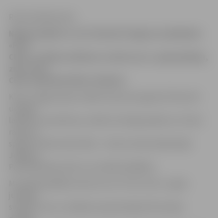
Ritma Gaidamoviča
Nākamnedēļ 19. un 20. februārī Jelgavas naktsklubs
«Post
Club» ar 30 Dj uzstāšanos svinēs savu 1. gada jubileju,
ziņo «Post
Club» īpašnieks Viktors Valainis.
Klubs Jelgavā sāka strādāt tieši pirms gada 20. februārī
un gada
laikā šeit aizvadīti jau vairāki nozīmīgi pasākumu. Klubu
raksturo
spilgti izteikta identitāte – klubs atrodas kādreizējā
Jelgavas
Pasta ēkā Raiņa ielā un muzikāla dažādība.
Muzikālā dažādība raksturos arī «Post Club» 1. gada
jubilejas
svinības. Savu uzstāšanos apstiprinājuši 30 Latvijas