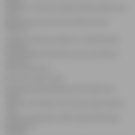
dīdžeju.
Piektdien, 19. februārī, jubilejas pasākuma īpašie viesi uz
kluba
galvenās skatuves būs DJ Toms Grēviņš un Artis
Dvarionas.
Sestdien, 20. februārī, pasākumu uz kluba Mainfloor
ievadīs: Dj
Only, KRESS&GET DIZZY, Roon, Ai-VA, Toms Grēviņš,
Saint, Rise,
Marsela, Electricano,
Ratz Lukas / Hipp un Dj VIP.
Bet kluba Buduārā sekojošā secībā uzstāsies: Dace
Grimze,
Chabuca, Uldis Rudaks, Artis Dvarionas, Agris Semēvics,
Jānis
Krauklis, Artūrs Mednis (JAFFA), Kaspars Bindemanis,
Martin Alex un
Rob4Real.