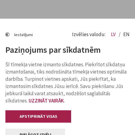
Izvēlies valodu:
LV
EN
Iestatījumi
Paziņojums par sīkdatnēm
Šī tīmekļa vietne izmanto sīkdatnes. Piekrītot sīkdatņu
izmantošanai, tiks nodrošināta tīmekļa vietnes optimāla
darbība. Turpinot vietnes apskati, Jūs piekrītat, ka
izmantosim sīkdatnes Jūsu ierīcē. Savu piekrišanu Jūs
jebkurā laikā varat atsaukt, nodzēšot saglabātās
sīkdatnes.
UZZINĀT VAIRĀK
.
APSTIPRINĀT VISAS
PIELĀGOT IZVĒLI