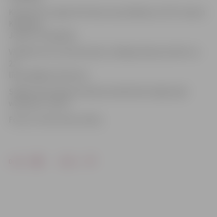
Kluba VIP Lounge: NuFreak, Garry Wallance, BTH, Ksenia
Kamikaze,
John.E un Uppfade.
V.Valainis min, ka klubs abas Jubilejas dienas atvērts no
22
līdz pēdējam klientam.
Sīkāka informācija atrodama naktskluba mājas lapā
www.post-club.lv.
Foto: no «Post Club» arhīva
Drukāt
Dalīties