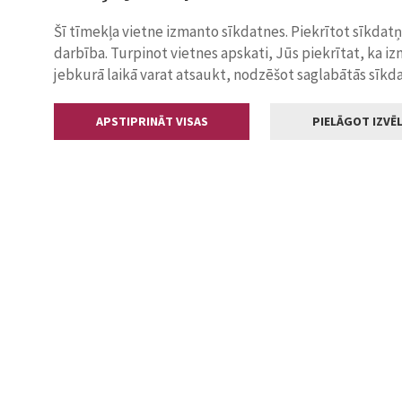
Šī tīmekļa vietne izmanto sīkdatnes. Piekrītot sīkdat
darbība. Turpinot vietnes apskati, Jūs piekrītat, ka i
jebkurā laikā varat atsaukt, nodzēšot saglabātās sīkd
APSTIPRINĀT VISAS
PIELĀGOT IZVĒL
Kontakti
Jelgavas valstp
Lielā iela 11
+371 630055
pasts@jelga