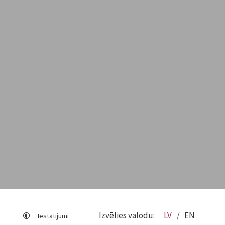
Izvēlies valodu:
LV
EN
Iestatījumi