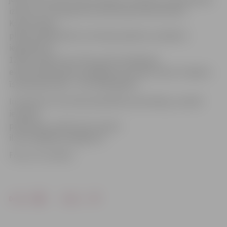
izbūve 1,37 km garumā, dzelzceļa infrastruktūra.
Kopumā tiek
plānota 460 hektāru teritorijas apbūve ar plānoto
ieguldījumu
1249,1 miljonu eiro. Pēc centra nodošanas
eksplutācijā plānotas 8000 jaunas darba vietas. Projekta
īstenošanas laiks – līdz 2020. gadam.
Interesenti, kas vēlas apmeklēt prezentāciju, aicināti
iepriekš
pieteikties, rakstot pa e-pastu
ilze.kuse@dome.jelgava.lv.
Foto: no JV arhīva
Drukāt
Dalīties