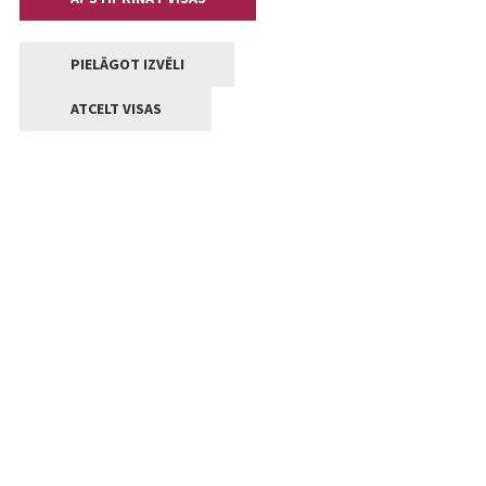
PIELĀGOT IZVĒLI
ATCELT VISAS
Kontakti
Jelgavas valstpilsētas pašvaldība
Lielā iela 11, Jelgava, LV-3001
+371 63005522
pasts@jelgava.lv