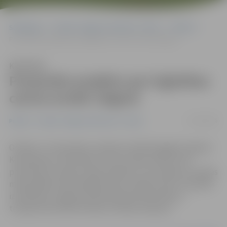
Sākumlapa
Portāla “Jelgavas Vēstnesis” arhīvs
Pilsētā
Prezentēs projektu par loģistikas centra izveidi Jelgavā
Klausīties
Prezentēs projektu par loģistikas
centra izveidi Jelgavā
27/12/2016
Pilsētā
Portāla “Jelgavas Vēstnesis” arhīvs
Otrdien, 27. decembrī, pulksten 14.30 Zemgales reģiona
Kompetenču attīstības centrā, Svētes ielā 33, tiks
prezentēts Latvijas–Ķīnas projekts, kura mērķis ir Latvijas
modernākā multimodālā centra «Cargo Center JELGAVA»
izveidošana Jelgavas bijušā lidlauka teritorijā uz
transporta koridora Eiropa–Krievija–Āzija ass.