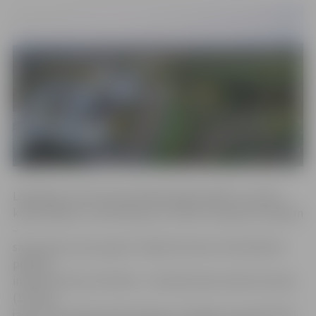
Loģistikas centrs koncentrēsies galvenokārt uz preču
konsolidāciju un distribūciju ar visiem transporta veidiem
–
sauszemes, jūras, gaisa. Projekta ietvaros tiek plānota
pilsētas
infrastruktūras attīstība – Atmodas ielas rekonstrukcija
(1,9 km),
jaunu tiltu izbūve pāri Lielupei un Driksai un pievedceļu