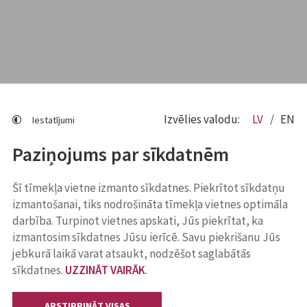
Izvēlies valodu:
LV
EN
Iestatījumi
Paziņojums par sīkdatnēm
Šī tīmekļa vietne izmanto sīkdatnes. Piekrītot sīkdatņu
izmantošanai, tiks nodrošināta tīmekļa vietnes optimāla
darbība. Turpinot vietnes apskati, Jūs piekrītat, ka
izmantosim sīkdatnes Jūsu ierīcē. Savu piekrišanu Jūs
jebkurā laikā varat atsaukt, nodzēšot saglabātās
sīkdatnes.
UZZINĀT VAIRĀK
.
APSTIPRINĀT VISAS