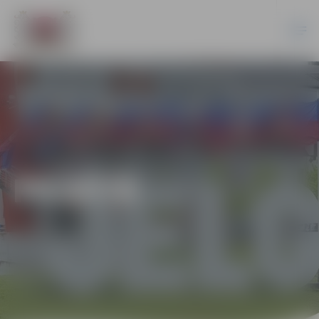
PILSĒTĀ