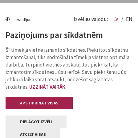
Izvēlies valodu:
LV
EN
Iestatījumi
Paziņojums par sīkdatnēm
Šī tīmekļa vietne izmanto sīkdatnes. Piekrītot sīkdatņu
izmantošanai, tiks nodrošināta tīmekļa vietnes optimāla
darbība. Turpinot vietnes apskati, Jūs piekrītat, ka
izmantosim sīkdatnes Jūsu ierīcē. Savu piekrišanu Jūs
jebkurā laikā varat atsaukt, nodzēšot saglabātās
sīkdatnes.
UZZINĀT VAIRĀK
.
APSTIPRINĀT VISAS
PIELĀGOT IZVĒLI
ATCELT VISAS