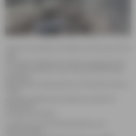
Saskaņā ar pašvaldības saistošajiem noteikumiem privāto
māju
iedzīvotāji ir atbildīgi par to īpašumam piegulošo ietvju
uzturēšanu kārtībā un tīrību. Ziemas laikā īpašniekam
jānodrošina
piegulošajā teritorijā esošās ietves tīrīšana līdz pulksten
7.30 un
apledojuma gadījumā ietves jākaisa ar speciāli tam
paredzētiem
pretslīdes materiāliem.
Lai nāktu pretim privātmāju īpašniekiem, kuru
īpašumam blakus