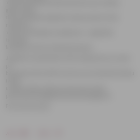
atrodas publiskā lietošanā esoša ietve, jau vairākus
gadus viņiem
tiek nodrošināta iespēja bez maksas saņemt smilts
maisījumu –
aptuveni 25 kilogramu iepakojumu – piegulošās
teritorijas
kaisīšanai, informē «Pilsētsaimniecība».
Jāpiebilst, ka pieteikties smilts maisījumam var, zvanot
pa
bezmaksas tālruni 8787 vai sūtot savu kontaktinformāciju
(vārds,
uzvārds, adrese, tālruņa numurs) pa e-pastu
pilsetsaimnieciba@pilsetsaimnieciba.jelgava.lv.
Foto: Austris Auziņš
Drukāt
Dalīties