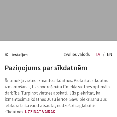
Izvēlies valodu:
LV
EN
Iestatījumi
Paziņojums par sīkdatnēm
Šī tīmekļa vietne izmanto sīkdatnes. Piekrītot sīkdatņu
izmantošanai, tiks nodrošināta tīmekļa vietnes optimāla
darbība. Turpinot vietnes apskati, Jūs piekrītat, ka
izmantosim sīkdatnes Jūsu ierīcē. Savu piekrišanu Jūs
jebkurā laikā varat atsaukt, nodzēšot saglabātās
sīkdatnes.
UZZINĀT VAIRĀK
.