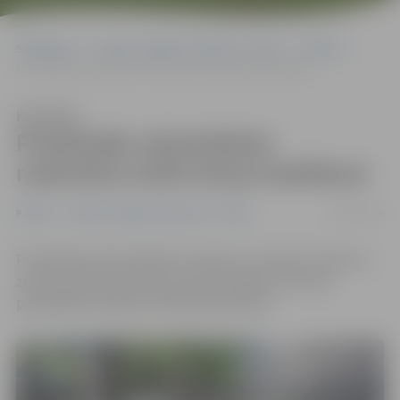
Sākumlapa
Portāla “Jelgavas Vēstnesis” arhīvs
Pilsētā
Privātmāju saimniekiem nodrošina smilti ietvju kaisīšanai
Klausīties
Privātmāju saimniekiem
nodrošina smilti ietvju kaisīšanai
28/11/2016
Pilsētā
Portāla “Jelgavas Vēstnesis” arhīvs
Privātmāju iedzīvotāji bez maksas var saņemt smilti, ko
ziemas sezonā izmantot ietvju kaisīšanai, informē
pašvaldības iestāde «Pilsētsaimniecība».