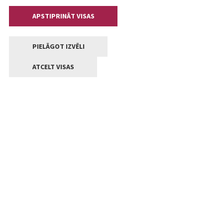
APSTIPRINĀT VISAS
PIELĀGOT IZVĒLI
ATCELT VISAS
Kontakti
Jelgavas valstpilsētas pašvaldība
Lielā iela 11, Jelgava, LV-3001
+371 63005522