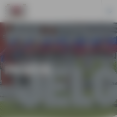
PILSĒTĀ