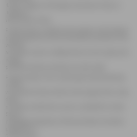
4. klase, Jelgavas Tehnoloģiju vidusskolas 4. klase un
Jelgavas 4.
sākumskolas 4. klase.
Projekta klases ir sadalītas sešos reģionos. Katrā reģionā
projekta gaitā tiks rīkotas draudzības sacensības un tiks
vērtētas
arī skolēnu sekmes. Labākajai klasei no katra reģiona būs
iespēja
piedalīties fināla sacensībās, kas notiks maijā.
Projekta mērķis ir četru mācību gadu laikā mērķtiecīgi
uzlabot
visu iesaistīto klases skolēnu fizisko sagatavotību, stāju,
dodot
motivāciju nodarboties ar sportu, sadarbībā ar Latvijas
Sporta
pedagoģijas akadēmiju (LSPA) pilnveidojot metodisko
programmu 3. –
6. klašu grupai.