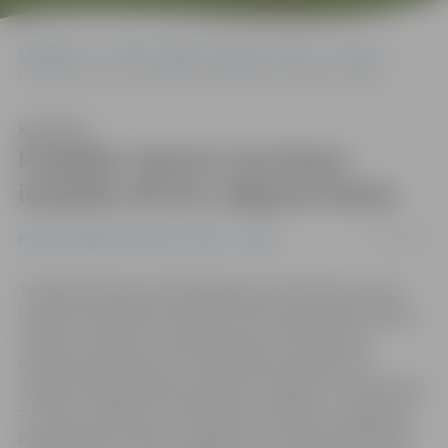
Sākumlapa
Portāla “Jelgavas Vēstnesis” arhīvs
Sports
Projektā «Sporto visa klase» iesaistās vēl trīs Jelgavas klases
Klausīties
Projektā «Sporto visa klase»
iesaistās vēl trīs Jelgavas klases
03/11/2016
Portāla “Jelgavas Vēstnesis” arhīvs
Sports
Trešdien Vidzemes Olimpiskajā centrā tika dots starts
Latvijas Olimpiskās komitejas (LOK) organizētā projekta
«Sporto visa klase» trešajai sezonai, kurā no jauna
iesaistīsies 82 klases no 73 izglītības iestādēm. No
Jelgavas šajā projektā iesaistīsies Jelgavas 4. vidusskolas
3.c klase, Jelgavas 6. vidusskolas 3.b klase un Jelgavas 2.
pamatskolas 3.a klase. Jāpiebilst, ka šobrīd pilsēta šajā