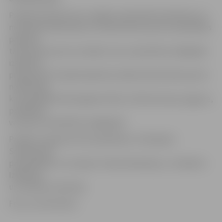
Projekts paredz katru nedēļu nodrošināt kvalitatīvas un
metodiski atbilstošas trīs fakultatīvas sporta nodarbības
papildus
tām divām sporta stundām, kas ir paredzētas obligātajā
izglītības
programmā. Projektā plānotas tādas fakultatīvās sporta
nodarbības
kā vispārējā fiziskā sagatavotība, futbola iemaņu apguve,
peldēšana
vai sporta nodarbība svaigā gaisā.
Projektu organizē LOK sadarbībā ar «Olimpisko
Solidaritāti»,
pašvaldībām un Latvijas Futbola federāciju, to atbalsta
Izglītības
un zinātnes ministrija.
Foto: no LOK arhīva