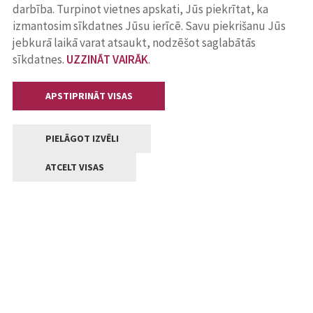
darbība. Turpinot vietnes apskati, Jūs piekrītat, ka
izmantosim sīkdatnes Jūsu ierīcē. Savu piekrišanu Jūs
jebkurā laikā varat atsaukt, nodzēšot saglabātās
sīkdatnes.
UZZINĀT VAIRĀK
.
APSTIPRINĀT VISAS
PIELĀGOT IZVĒLI
ATCELT VISAS
Kontakti