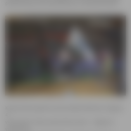
projektā kopumā ir pārstāvēta jau ar septiņām klasēm.
Kopš pirmās projekta sezonas tajā iesaistījusies Jelgavas
4.
vidusskolas 5. klase, kopš otrās sezonas – Jelgavas 4.
vidusskolas