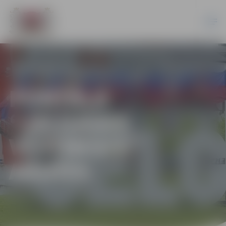
PORTĀLA
“JELGAVAS
VĒSTNESIS”
ARHĪVS