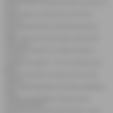
atvērta par maksu. Tā strādās katru dienu no pulksten 12
līdz 20.
Pastāv iespēja arī uz konkrētu laiku rezervēt visu
laukumu –
rezervācija gan jāsaskaņo ar slidotavas personālu pa
tālruni
20367677. Maksa par stundas slidojumu bērniem līdz
septiņu gadu
vecumam, pensionāriem un invalīdiem ir 0,50 eiro,
vecumā no
septiņiem līdz 16 gadiem – 1 eiro, bet vecākiem par 16
gadiem –
1,50 eiro. Skrituļslidas var iznomāt par 2 eiro stundā.
Jāpiebilst,
ka jau tuvākajā laikā gaidāms skrituļslidu papildinājums
pašiem
mazākajiem apmeklētājiem. Savukārt laukuma
rezervācija izmaksā 20
eiro stundā, laukuma rezervācija strītbolam – 10 eiro