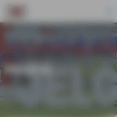
PILSĒTĀ