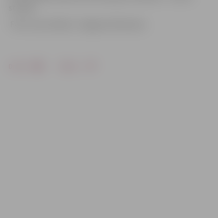
stundā.
Foto: Ivars Veiliņš/ «Jelgavas Vēstnesis»
Drukāt
Dalīties