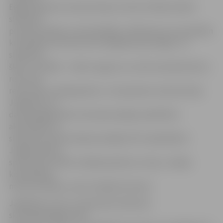
Eglīšu ģimenes mamma Evija ar meitu Emīliju šodien
slidotavā
pirmoreiz kāpa uz skrituļslidām. «Meitai jau sen nopirkām
krituļslidas, bet līdz šim trenējāmies pie mājas. Te,
slidotavā,
šķiet, ir drošāk – mīksts segums un sirds nenodreb katru
reizi, kad
redzi meitu sašūpojamies,» teic ģimenes mamma Evija.
Jāpiebilst, ka
daudzi jelgavnieki izmantoja iespēju piedalīties
aktivitātēs, ko
slidotavas laukumā bija sarūpējis ZOC sadarbībā ar
Jelgavas ledus
sporta skolu. Bērni mācījās apieties ar nūju, trenēja
koordināciju,
metot bumbiņu, kā arī mācījās skrituļot.
Jāpiebilst, ka no 2. septembra slidotava
skrituļslidotājiem būs