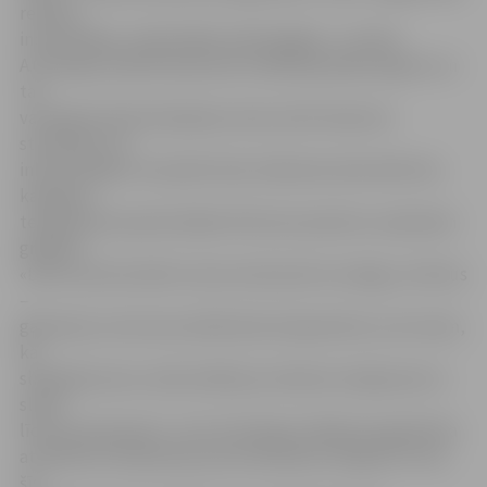
redzam
inovatīvākas, modernākas tehnoloģijas,» uzsvēra
A.Ozollapa. Šobrīd laukumā ir ieklāts gumijas segums un
tas
var kalpot kā skrituļošanas vieta, kā arī laukums
strītbolam vai
inline kohejam. Savukārt ledu slidotavā varēs sākt liet,
kad gaisa
temperatūra pazemināsies līdz plus pieciem, septiņiem
grādiem.
«Līdz ar jumta izbūvi mums netraucēs ne sniegs, ne lietus
–
galvenais, lai noturas atbilstoša temperatūra. Ļoti ceram,
ka
slidotāji sezonu varēs atklāt jau oktobra otrajā pusē un
slidot
līdz pat pavasarim,» teic A.Ozollapa. Pasākuma gaitā tika
atzīmēti arī slidotavas jumta tehniskie risinājumi. Proti,
šīs