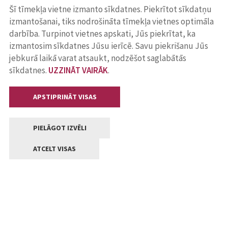
Šī tīmekļa vietne izmanto sīkdatnes. Piekrītot sīkdatņu
izmantošanai, tiks nodrošināta tīmekļa vietnes optimāla
darbība. Turpinot vietnes apskati, Jūs piekrītat, ka
izmantosim sīkdatnes Jūsu ierīcē. Savu piekrišanu Jūs
jebkurā laikā varat atsaukt, nodzēšot saglabātās
sīkdatnes.
UZZINĀT VAIRĀK
.
APSTIPRINĀT VISAS
PIELĀGOT IZVĒLI
ATCELT VISAS