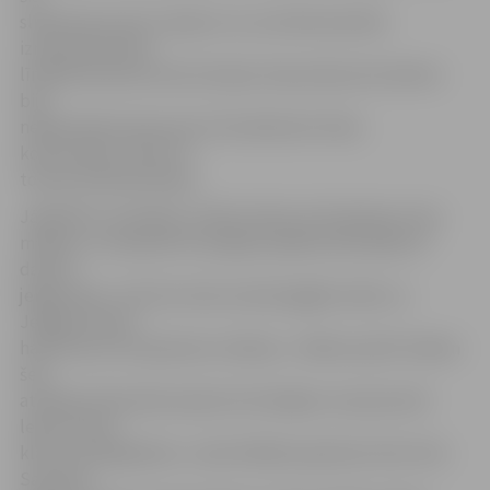
slidotavas jumts ir īpašs ar to, ka tā būvniecībā
izmantotas liekti
līmētās koksnes konstrukcijas. Kopumā jumta izbūvei
bija
nepieciešami aptuveni 112 kubikmetri koka
konstrukciju, kā arī 11
tonnas tērauda detaļu.
Jāpiebilst, ka šodien, Zinību dienā, skrituļošana ir bez
maksas, un izbaudīt šo iespēju pasākumā ieradās arī
daudzi
jelgavnieki. «Līdz šim mēs vienmēr gājām slidot uz
Jelgavas ledus
halli. Mums tā ir ģimenes tradīcija – dēliem patīk. Šodien
šeit
atnācām tikai ekskursijā, bet domājam, ka pie pirmā
ledus būsim
klāt un iemēģināsim,» saka Slikšānu ģimenes tēvs Artis.
Savukārt