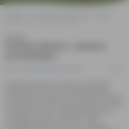
Sākumlapa
Portāla “Jelgavas Vēstnesis” arhīvs
Pilsētā
Publiskā slidotava – pieejama apmeklētājiem
Klausīties
Publiskā slidotava – pieejama
apmeklētājiem
01/09/2018
Pilsētā
Portāla “Jelgavas Vēstnesis” arhīvs
Šodien Pasta salā pēc jumta izbūves svinīgi atklāta
publiskā slidotava. «Līdz šim slidotavas sezona bija
samērā neilga – nevarējām to pilnvērtīgi izmantot dienās,
kad lija, kā arī brīžos, kad sniga. Līdz ar jaunā jumta izbūvi
mēs pagarinām sezonu. Turpmāk jelgavniekiem būs
vairāk iespēju šeit nākt, pavadīt laiku un kļūt
prasmīgākiem dažādos sporta veidos,» atklāšanas