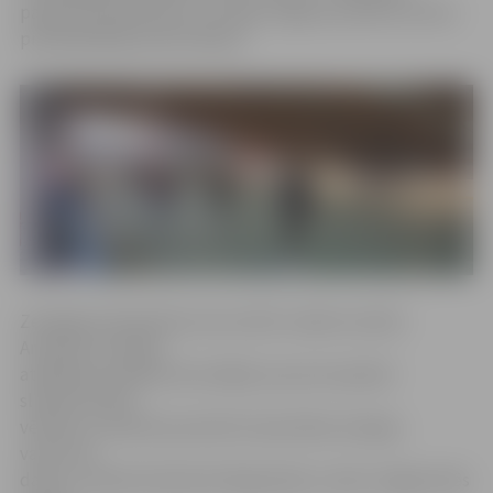
pasākumā klātesošos uzrunāja Jelgavas pilsētas domes
priekšsēdētājs Andris Rāviņš.
Zemgales Olimpiskā centra (ZOC) valdes loceklis
Armands Ozollapa
atklāšanas pasākumā norādīja, ka jumts piedod
slidotavai lielu
vērtību, jo šobrīd pusatvērta tipa halles analogu
valstī nav
daudz. «Olainē izbūvēta līdzīga halle, tomēr Jelgavā mēs