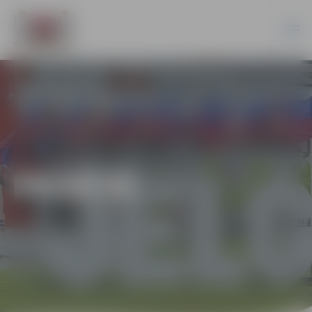
PILSĒTĀ