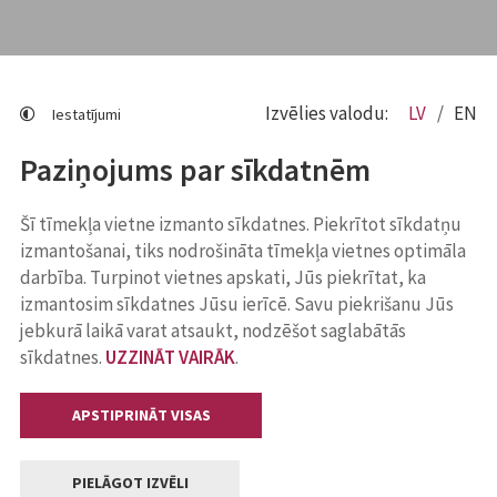
Izvēlies valodu:
LV
EN
Iestatījumi
Paziņojums par sīkdatnēm
Šī tīmekļa vietne izmanto sīkdatnes. Piekrītot sīkdatņu
izmantošanai, tiks nodrošināta tīmekļa vietnes optimāla
darbība. Turpinot vietnes apskati, Jūs piekrītat, ka
izmantosim sīkdatnes Jūsu ierīcē. Savu piekrišanu Jūs
jebkurā laikā varat atsaukt, nodzēšot saglabātās
sīkdatnes.
UZZINĀT VAIRĀK
.
APSTIPRINĀT VISAS
PIELĀGOT IZVĒLI