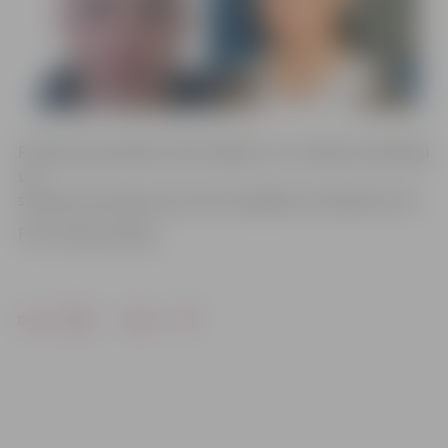
Policija saka paldies iedzīvotājiem, kuri nebija vienaldzīgi
un
sniedza informāciju par puišu iespējamo atrašanās vietu.
Foto: Valsts policija
Drukāt
Dalīties