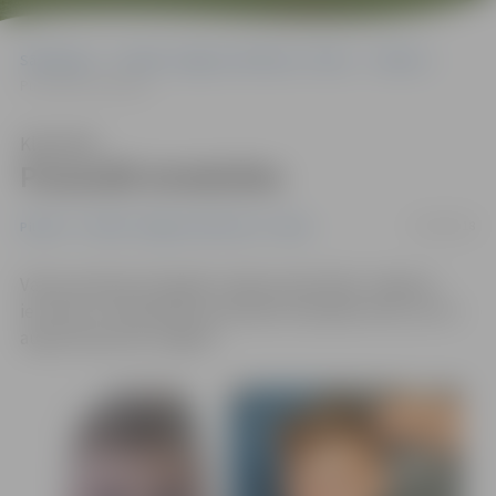
Sākumlapa
Portāla “Jelgavas Vēstnesis” arhīvs
Pilsētā
Pusaudži atradušies
Klausīties
Pusaudži atradušies
13/08/2018
Pilsētā
Portāla “Jelgavas Vēstnesis” arhīvs
Valsts policijas Zemgales reģiona pārvaldes Jelgavas
iecirknis ir noskaidrojis pusaudžu atrašanās vietu, kuri 1.
augustā pazuda Jelgavā.