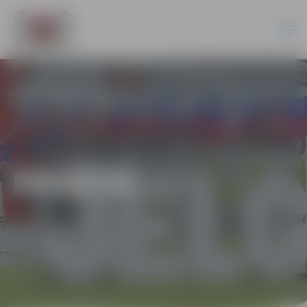
PILSĒTĀ