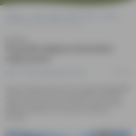
Sākumlapa
Portāla “Jelgavas Vēstnesis” arhīvs
Pilsētā
Pusaudži staigā pa deviņstāvu mājas jumtu
Klausīties
Pusaudži staigā pa deviņstāvu
mājas jumtu
28/07/2016
Pilsētā
Portāla “Jelgavas Vēstnesis” arhīvs
Šodien, 28. jūlijā, pulksten 10 no rīta ugunsdzēsēji glābēji
saņēma izsaukumu, ka Loka maģistrālē uz deviņstāvu
mājas jumta atrodas bērns. Ierodoties notikuma vietā,
glābēji konstatēja, ka uz ēkas jumta atrodas divi
pusaudži.