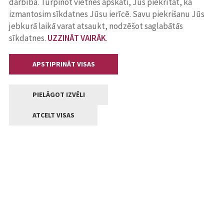
darbība. Turpinot vietnes apskati, Jūs piekrītat, ka
izmantosim sīkdatnes Jūsu ierīcē. Savu piekrišanu Jūs
jebkurā laikā varat atsaukt, nodzēšot saglabātās
sīkdatnes.
UZZINĀT VAIRĀK
.
APSTIPRINĀT VISAS
PIELĀGOT IZVĒLI
ATCELT VISAS
Kontakti