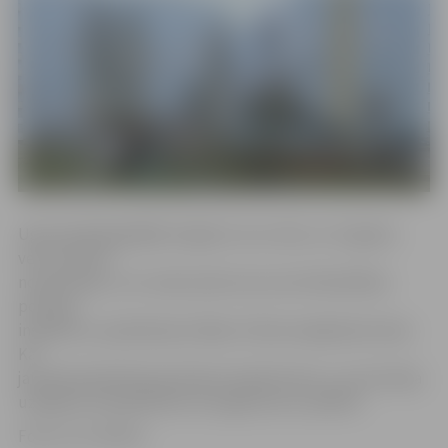
Ugunsdzēsēji glābēji 14 gadus veco zēnu un 12 gadus
veco meiteni
noveda lejā, un ar viņiem pārrunas veica Pašvaldības
policijas
inspektori, paskaidrojot šādas rīcības iespējamās sekas.
Kā
jaunieši paskaidroja policijas inspektoriem, uz jumta bija
uzkāpuši, lai paskatītos no augstuma uz pilsētu.
Foto: no JV arhīva