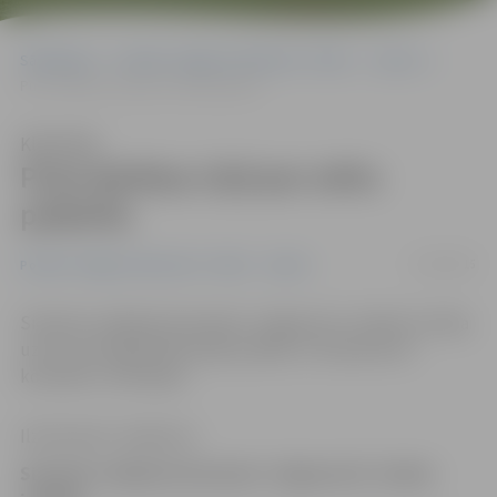
Sākumlapa
Portāla “Jelgavas Vēstnesis” arhīvs
Sports
Puse darbiņa cīņā par zeltu padarīta
Klausīties
Puse darbiņa cīņā par zeltu
padarīta
11/04/2015
Portāla “Jelgavas Vēstnesis” arhīvs
Sports
Sieviešu volejbola komanda «Jelgava/LU» šodien izcīnīja
uzvaru pirmajā fināla sērijas spēlē, ar 3:0 pieveicot
komandu «Zeltaleja».
Ilze Knusle-Jankevica
Sieviešu volejbola komanda «Jelgava/LU» šodien