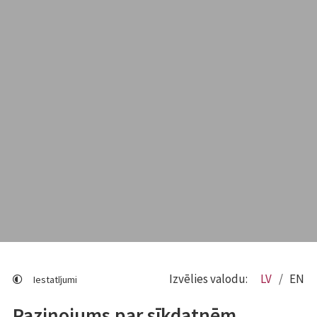
Izvēlies valodu:
LV
EN
Iestatījumi
Paziņojums par sīkdatnēm