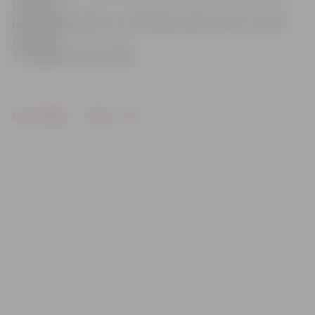
uzvarām,
ja būs nepieciešams, trešā sērijas spēle notiks 19. aprīlī
pulksten
11 Jelgavas Sporta hallē.
Drukāt
Dalīties