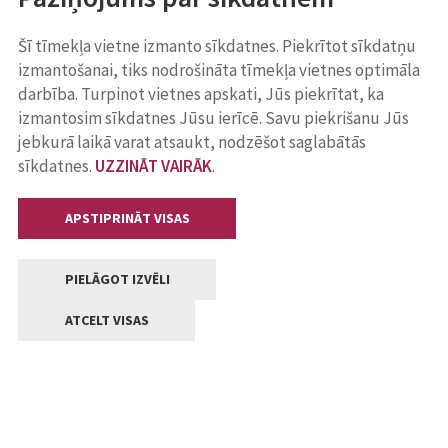
Šī tīmekļa vietne izmanto sīkdatnes. Piekrītot sīkdatņu
izmantošanai, tiks nodrošināta tīmekļa vietnes optimāla
darbība. Turpinot vietnes apskati, Jūs piekrītat, ka
izmantosim sīkdatnes Jūsu ierīcē. Savu piekrišanu Jūs
jebkurā laikā varat atsaukt, nodzēšot saglabātās
sīkdatnes.
UZZINĀT VAIRĀK
.
APSTIPRINĀT VISAS
PIELĀGOT IZVĒLI
ATCELT VISAS