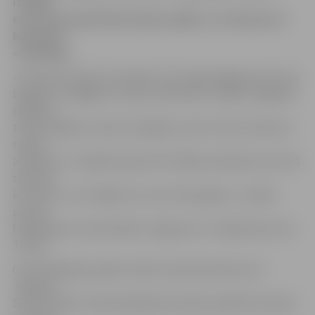
izcīnīja
uzvaru pirmajā fināla sērijas spēlē, ar 3:0 pieveicot
komandu
«Zeltaleja».
«Pirmās emocijas ir ļoti labas, bet viegli negāja. Katra seta
beigās viss negāja no rokas, pretinieces cīnījās. Kopīgiem
spēkiem
tomēr spējām uzvarēt. Iespējams, pēc otrā seta nāca arī
neliels
atslābums. Trešajā setā pie 10:17 bijām sanīkušas, bet tad
sajutām,
ka varam, un izcīnījām šo uzvaru līdz galam,» norāda
pirmās
finālspēles rezultatīvākā «Jelgava/LU» volejboliste Ieva
Tetere.
Otrā finālsērijas spēle notiks 18. aprīlī pulksten 18
Jelgavas
Sporta hallē. Tā kā finalsērijā komandas spēlē līdz divām