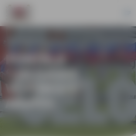
PORTĀLA
“JELGAVAS
VĒSTNESIS”
ARHĪVS