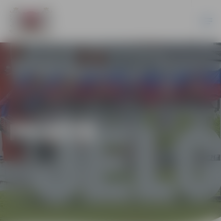
PILSĒTĀ