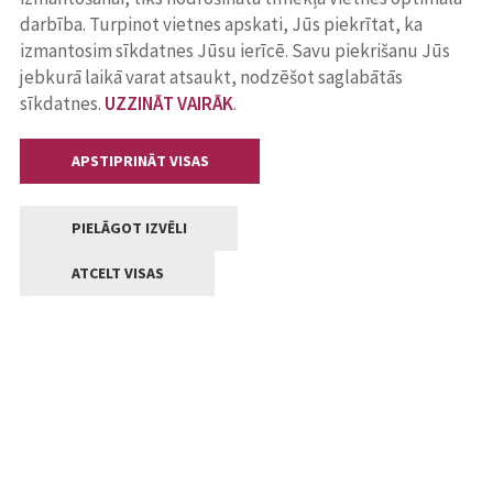
darbība. Turpinot vietnes apskati, Jūs piekrītat, ka
izmantosim sīkdatnes Jūsu ierīcē. Savu piekrišanu Jūs
jebkurā laikā varat atsaukt, nodzēšot saglabātās
sīkdatnes.
UZZINĀT VAIRĀK
.
APSTIPRINĀT VISAS
PIELĀGOT IZVĒLI
ATCELT VISAS
Kontakti