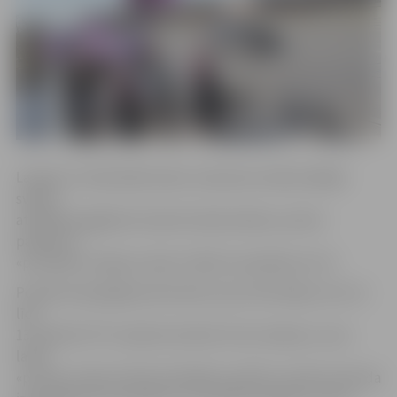
Lai gan LLU fakultāšu dienu maratona tradicionālajā
svētku
atklāšanas gājienā studenti devās šodien, pirmie
pasākumi
«putriķiem» bija jau vakar. Svētki turpināsies arī rīt.
Portāls www.jelgavasvestnesis.lv jau informēja, ka no 11.
līdz
13. aprīlim PTF studenti atzīmē «Putru dienas», kuru
laikā
«putriķi» atkal metīsies kārtējā ar pārtiku saistīta rekorda