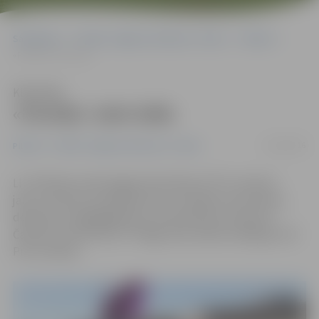
Sākumlapa
Portāla “Jelgavas Vēstnesis” arhīvs
Pilsētā
«Putriķi» iziet ielās
Klausīties
«Putriķi» iziet ielās
12/04/2016
Pilsētā
Portāla “Jelgavas Vēstnesis” arhīvs
LLU Pārtikas tehnoloģijas fakultātes (PTF) studenti
jautru dziesmu pavadījumā un ar skaļiem saucieniem,
dodoties svinīgā gājienā no otrās dienesta viesnīcas
Čakstes bulvārī līdz PTF Rīgas ielā, šodien atklāja jau 30.
Putru dienas.