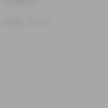
Foto: Raitis Supe
Drukāt
Dalīties