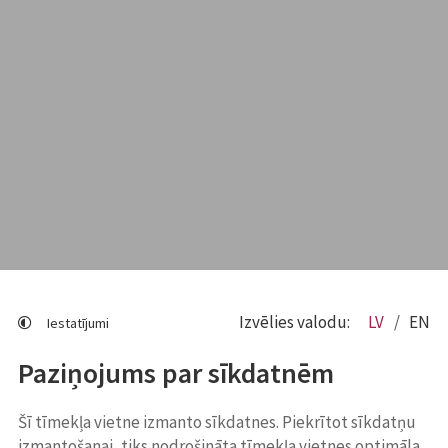
Izvēlies valodu:
LV
EN
Iestatījumi
Paziņojums par sīkdatnēm
Šī tīmekļa vietne izmanto sīkdatnes. Piekrītot sīkdatņu
izmantošanai, tiks nodrošināta tīmekļa vietnes optimāla