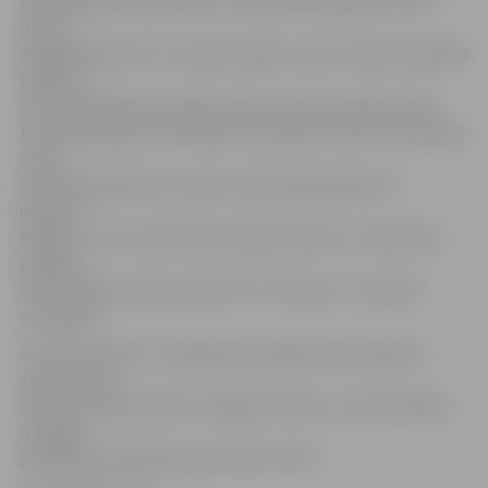
izaicinājumā. Tas notiks rīt, 13. aprīlī: par godu «Putru
dienu»
30. gadadienai PTF studenti plāno izcept vairāk nekā 1500
kēksiņu,
ar ko noklāt īpaši izveidotu divus metrus augstu koka
trīsdesmitnieku. Aktivitātē no pulksten 18 LLU Aula foajē
varēs
iesaistīties jebkurš un pēc sirds patikas glazēt un
dekorēt
kēksiņu, ar ko rotāt koka trīsdesmitnieku. Tradicionāli
pilsētas
iedzīvotāji aicināti novērtēt PTF veikumu, to pēcāk
notiesājot.
Kā «Putru dienu» noslēdzošais pasākums paredzēta
studentiska
ballīte mūzikas klubā «Jelgavas krekli», kur klausītājus
un dejot
gribētājus priecēs grupa «Dzelzs vilks».