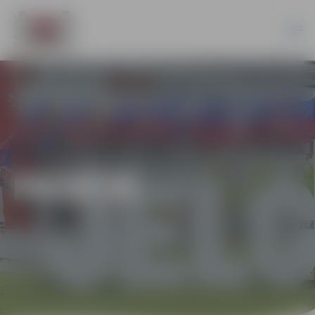
PILSĒTĀ