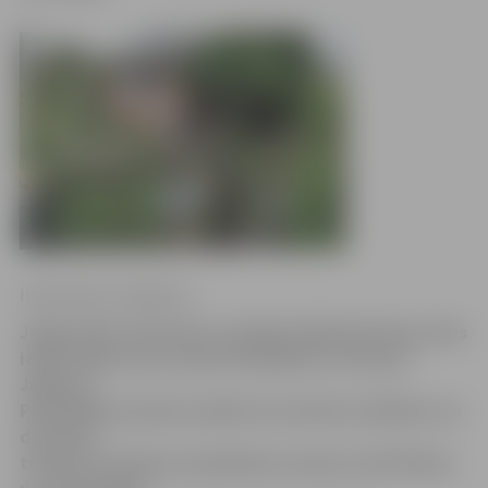
Ilze Knusle-Jankevica
Jelgavnieku sašutumu izraisījusi kāda Kreimeņu ielas
iedzīvotāja, kura savā privātmājā tur 18 suņus.
Jelgavas
Pašvaldības policija saņēmusi anonīmas sūdzības, ka
dzirdams
troksnis un jūtama nepatīkama smaka, bet Pārtikas