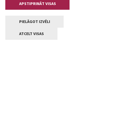
APSTIPRINĀT VISAS
PIELĀGOT IZVĒLI
ATCELT VISAS
Kontakti
Jelgavas valstpilsētas pašvaldība
Lielā iela 11, Jelgava, LV-3001
+371 63005522
pasts@jelgava.lv