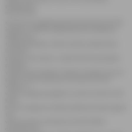
pārkāpumiem
informēts PVD.
Kreimeņu ielu pagājušajā piektdienā apsekojuši arī PVD
inspektori. «Pateikt, ka šajā adresē būtu neatbilstoši
mājdzīvnieku
turēšanas apstākļi un netiktu ievērotas mājdzīvnieku
labturības
prasības, mēs nevaram,» norāda PVD Dienvidzemgales
pārvaldes
vadītājs Jānis Grosbārdis. Inspektori secinājuši, ka suņi ir
pabaroti, labas miesasbūves, dzīvnieki tiek turēti
voljēros un
viņiem ir iespējas pastaigāties, pa nakti viņi tiekot turēti
būros,
bet tas ir pieļaujams drošības apstākļu dēļ, tāpat regulāri
tiek
veikta dzīvnieku vakcinācija, bet šobrīd dažiem
dzīvniekiem nav