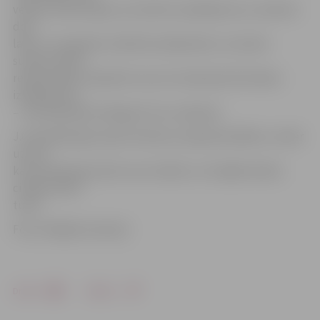
veikta revakcinācija. Lai novērstu pārkāpumus, sievietei
dots
laiks, un inspektori atkārtoti pārbaudīs, vai visiem
suņiem veikta
revakcinācija. Inspektori nav arī novērojuši dzīvnieku
izkārnījumus
– teritorija bijusi diezgan tīra un sakopta.
J.Grosbārdis gan saprot kaimiņu neapmierinātību, tomēr
uzsver,
ka normatīvajos aktos nav noteikts, cik mājdzīvnieku
cilvēks drīkst
turēt.
Foto: Krišjānis Grantiņš
Drukāt
Dalīties