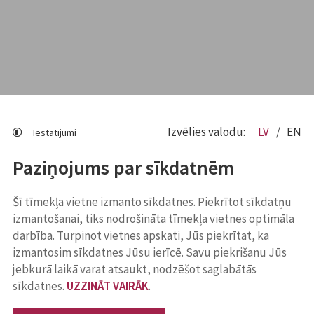
Izvēlies valodu:
LV
EN
Iestatījumi
Paziņojums par sīkdatnēm
Šī tīmekļa vietne izmanto sīkdatnes. Piekrītot sīkdatņu
izmantošanai, tiks nodrošināta tīmekļa vietnes optimāla
darbība. Turpinot vietnes apskati, Jūs piekrītat, ka
izmantosim sīkdatnes Jūsu ierīcē. Savu piekrišanu Jūs
jebkurā laikā varat atsaukt, nodzēšot saglabātās
sīkdatnes.
UZZINĀT VAIRĀK
.