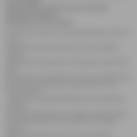
un veterinārais
dienests (PVD), apsekojot adresi, dzīvnieku
labturības noteikumu
pārkāpumus nav konstatējis.
Sūdzību par sievieti, kura savā mājā Kreimeņu ielā tur 18
suņus,
Pašvaldības policija saņēma pirms pusotras nedēļas.
Policijas
darbinieki adresi apsekoja un konstatēja, ka tajā dzīvo 57
gadus
veca sieviete, kura patiešām tur 18 suņus. «Sieviete mūsu
darbiniekiem paskaidroja, ka mājās audzē 18 suņus –
Ķīnas cekulainos
– pārdošanai,» norāda Pašvaldības policijas sabiedrisko
attiecību
speciāliste Sandra Reksce. Viņai lūgts uzrādīt dzīvnieku
vakcinācijas apliecības un konstatēts, ka vairākiem
suņiem ir
beidzies vakcinācijas termiņš. Par konstatētajiem