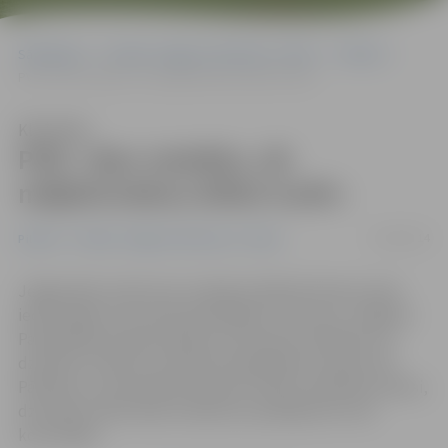
Sākumlapa
Portāla “Jelgavas Vēstnesis” arhīvs
Pilsētā
PVD: «Nav noteikts, cik mājdzīvniekus drīkst turēt»
Klausīties
PVD: «Nav noteikts, cik
mājdzīvniekus drīkst turēt»
13/08/2014
Pilsētā
Portāla “Jelgavas Vēstnesis” arhīvs
Jelgavnieku sašutumu izraisījusi kāda Kreimeņu ielas
iedzīvotāja, kura savā privātmājā tur 18 suņus. Jelgavas
Pašvaldības policija saņēmusi anonīmas sūdzības, ka
dzirdams troksnis un jūtama nepatīkama smaka, bet
Pārtikas un veterinārais dienests (PVD), apsekojot adresi,
dzīvnieku labturības noteikumu pārkāpumus nav
konstatējis.