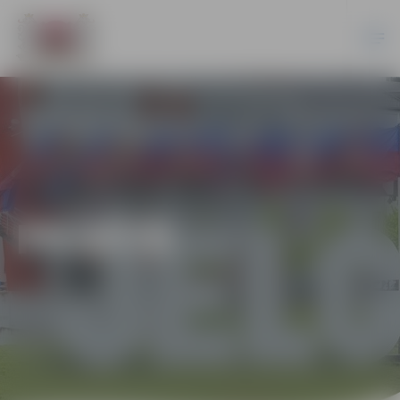
PILSĒTĀ