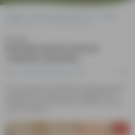
Sākumlapa
Portāla “Jelgavas Vēstnesis” arhīvs
Pilsētā
Radošajā darbnīcā darinās rotaļlietas labdarībai
Klausīties
Radošajā darbnīcā darinās
rotaļlietas labdarībai
17/03/2016
Pilsētā
Portāla “Jelgavas Vēstnesis” arhīvs
21. martā pulksten 15 Sabiedrības integrācijas pārvaldē
(Sarmas iela 4) interesentiem būs iespēja darboties
radošajā darbnīcā «Gatavojamies Lieldienām!», darinot
auduma rotaļlietas.