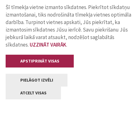
Šī tīmekļa vietne izmanto sīkdatnes. Piekrītot sīkdatņu
izmantošanai, tiks nodrošināta tīmekļa vietnes optimāla
darbība. Turpinot vietnes apskati, Jūs piekrītat, ka
izmantosim sīkdatnes Jūsu ierīcē. Savu piekrišanu Jūs
jebkurā laikā varat atsaukt, nodzēšot saglabātās
sīkdatnes.
UZZINĀT VAIRĀK
.
APSTIPRINĀT VISAS
PIELĀGOT IZVĒLI
ATCELT VISAS