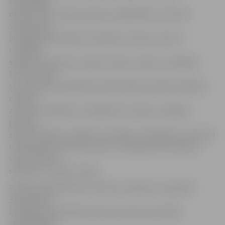
veiksmīgāk
dekorēt savu māju pavasara saulgriežiem, informē
Sabiedrības
integrācijas pārvalde. Piemēram, ikviens varēs uz
rotaļlietu
sagataves pamata izveidot mīksto auduma rotaļlietu,
kuru paturēt
sev vai ziedot labdarībai. Meistarklases laikā saziedotās
mīkstās
auduma rotaļlietas arī šogad tiks nodotas Jelgavas
pilsētas
slimnīcas Bērnu nodaļai, lai sniegtu mierinājumu slimnīcā
nonākušajiem bērniem, kaut uz neilgu brīdi novērstu
viņu domas no
slimības un radītu prieku.
Dalība nodarbībā ir bez maksas. Pasākumu organizē
Sabiedrības
integrācijas pārvalde kopā ar jauniešu apvienību
«Brīvprātīgie