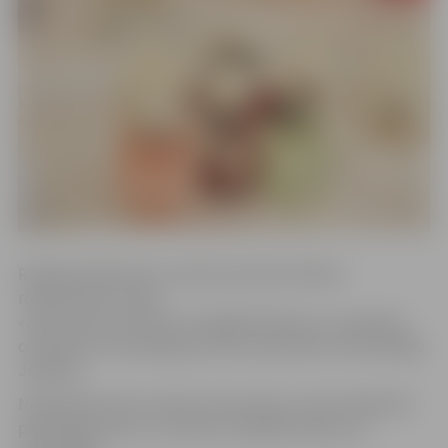
Radošās darbnīcās ar savām prasmēm dalīsies
rokdarbnieku kluba
«Zelta rokas» aktīviste Leokādija Rinkūna un rokdarbu
cienītāji no brīvprātīgo jauniešu apvienības «Brīvprātīgie
Jelgavai».
Nodarbībā varēs izveidot interesantas, tieši Lieldienām
piederīgas lietas un smelties oriģinālas idejas, kā