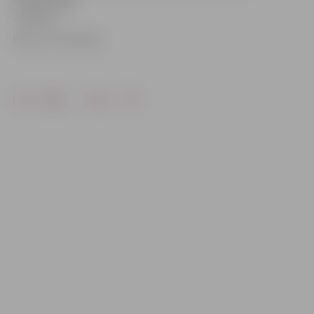
Jelgavai».
Foto: no JV arhīva
Drukāt
Dalīties