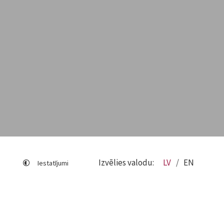
Izvēlies valodu:
LV
EN
Iestatījumi