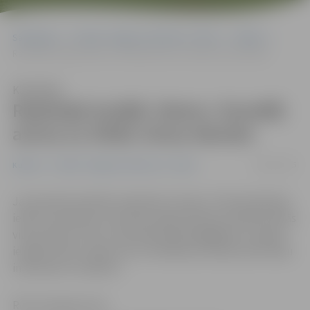
Sākumlapa
Portāla “Jelgavas Vēstnesis” arhīvs
Kultūra
Radošajā studijā «Nams» šonedēļ aicina uz Siltās vilnas dienām
Klausīties
Radošajā studijā «Nams» šonedēļ
aicina uz Siltās vilnas dienām
08/01/2015
Kultūra
Portāla “Jelgavas Vēstnesis” arhīvs
Jaunatvērtā radošā studija bārs «Nams» Pulkveža Brieža
ielā 4 no šodienas, 8. janvāra, jelgavniekiem piedāvā Siltās
vilnas dienas. Proti, nosalušiem garāmgājējiem studijā ir
iespēja izdzert tējas tasi un filcēšanas tehnikā radīt kādu
interesantu rokdarbu.
Ritma Gaidamoviča