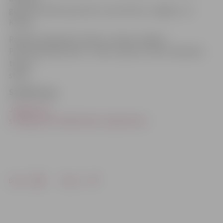
gan katrs drīkst paturēt un nest līdzi uz mājām,» tā
K.Vilka.
Radošā studija bārs «Nams» atrodas Jelgavā
Pulkveža Brieža ielā 4 – bērnu izpriecu centra «Bossiks»
telpu 1.
stāvā.
Saistītā ziņa
Jelgavā top
studija jauno mākslinieku atspērienam
Drukāt
Dalīties