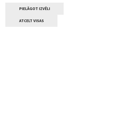
PIELĀGOT IZVĒLI
ATCELT VISAS
Kontakti
Jelgavas valstpilsētas pašvaldība
Lielā iela 11, Jelgava, LV-3001
+371 63005522
pasts@jelgava.lv
Klientu apkalpošana