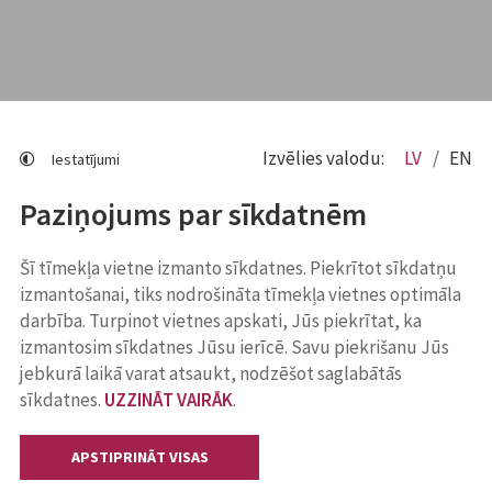
Izvēlies valodu:
LV
EN
Iestatījumi
Paziņojums par sīkdatnēm
Šī tīmekļa vietne izmanto sīkdatnes. Piekrītot sīkdatņu
izmantošanai, tiks nodrošināta tīmekļa vietnes optimāla
darbība. Turpinot vietnes apskati, Jūs piekrītat, ka
izmantosim sīkdatnes Jūsu ierīcē. Savu piekrišanu Jūs
jebkurā laikā varat atsaukt, nodzēšot saglabātās
sīkdatnes.
UZZINĀT VAIRĀK
.
APSTIPRINĀT VISAS