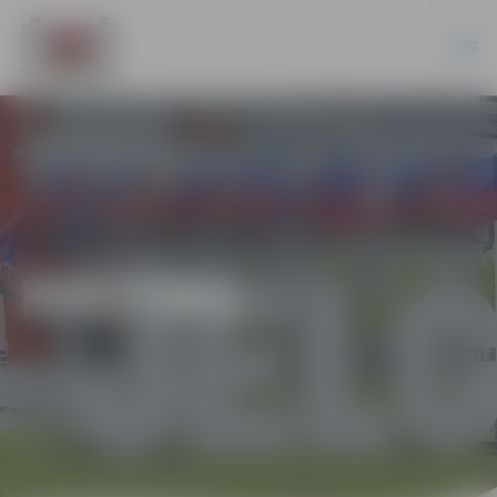
KULTŪRA