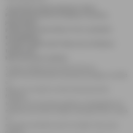
Jaunatvērtā radošā studija bārs «Nams»
Pulkveža Brieža ielā 4 no šodienas, 8. janvāra,
jelgavniekiem
piedāvā Siltās vilnas dienas. Proti, nosalušiem
garāmgājējiem
studijā ir iespēja izdzert tējas tasi un filcēšanas
tehnikā radīt
kādu interesantu rokdarbu.
Studijas vadītāja Kristīne Vilka informē, ka
Siltās vilnas dienās jebkurš pēc garas pastaigas var atnākt
uz
tējas tasi un izveidot no vilnas interesantas lietas
filcēšanas
tehnikā. «Šis ir bezmaksas pasākums, tikai jāpiebilst, ka
materiāli, kas izvietoti studijā, izmantojami tikai uz vietas
un
nav atļauts materiālus iznest no studijas. Tiesa, savus
darbiņus