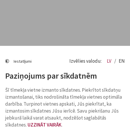
Izvēlies valodu:
LV
EN
Iestatījumi
Paziņojums par sīkdatnēm
Šī tīmekļa vietne izmanto sīkdatnes. Piekrītot sīkdatņu
izmantošanai, tiks nodrošināta tīmekļa vietnes optimāla
darbība. Turpinot vietnes apskati, Jūs piekrītat, ka
izmantosim sīkdatnes Jūsu ierīcē. Savu piekrišanu Jūs
jebkurā laikā varat atsaukt, nodzēšot saglabātās
sīkdatnes.
UZZINĀT VAIRĀK
.