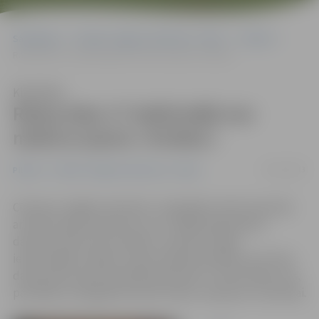
Sākumlapa
Portāla “Jelgavas Vēstnesis” arhīvs
Pilsētā
Raiņa ielas 17 iedzīvotāji nav mierā ar jauno «īrnieku»
Klausīties
Raiņa ielas 17 iedzīvotāji nav
mierā ar jauno «īrnieku»
29/11/2013
Pilsētā
Portāla “Jelgavas Vēstnesis” arhīvs
Cīņā pret «legālo narkotiku» tirgotājiem aktīvi iesaistās
arī iedzīvotāji, īpaši tiem, kuru mājās apšaubāmie
darboņi ierīko savas bodītes, neprasot mājas
iedzīvotājiem atļauju. Vakar neapmierinātību pret šiem
darboņiem pauda arī kāds Raiņa ielas 17 iedzīvotājs: viņš,
pamanījis, ka pagrabā notiek rosība, ziņoja par to policijai.