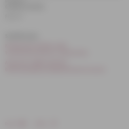
63004200, 63004202.
Foto: JV
Saistītās ziņas
No Raiņa ielas «bodītes» atkal
trīs personas aizvestas uz «Ģintermuižu»
Atver jaunu «legālo narkotiku»
bodīti; policija jau pirmajā dienā izņem visu preci
Drukāt
Dalīties