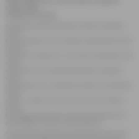
ielas 17 iedzīvotājs: viņš, pamanījis, ka pagrabā
notiek rosība,
ziņoja par to policijai.
Pašvaldības policijas sabiedrisko attiecību speciāliste
Sandra
Reksce apstiprina, ka ceturtdienas vakarā pulksten 20.10
saņemts
izsaukums uz Raiņa ielu 17, kur vīraku tirdzniecības vietā
notiek
tirdzniecība. Tiesa, policijas darbiniekiem, apsekojot
vīraku
tirdzniecības vietu, neizdevās konstatēt, ka tirdzniecība
tiešām
notiek – viss bijis tumšs un kluss, durvis ciet. S.Reksce
pieļauj,
ka policijas pastiprinātās uzmanības dēļ tirgoņi kļuvuši
piesardzīgāki un lodziņu katram vaļā never.
Arī Valsts policija apstiprina, ka Raiņa ielā 17 tiek turēta