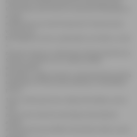
redzeslokā. «Policija pastiprināti veic pārbaudes šajā
tirdzniecības vietā. Līdz šim ir izņemti jau 100 iepakojumi
ar augu
maisījumiem, kas nosūtīti ekspertīzei. Sešas personas
vecumā no 25
līdz 50 gadiem vestas uz pārbaudēm, lai noteiktu, vai tās
ir
narkotiku reibumā,» norāda Valsts policijas pārstāve Ieva
Sietniece, piebilstot, ka ir uzsāktas vairākas
administratīvās
lietvedības. «Legālo narkotiku» apkarošanā Valsts policija
sadarbojas arī ar Valsts darba inspekciju un Pašvaldības
policiju.
Tāpat ir veiktas pārrunas ar mājas iedzīvotājiem, aicinot
viņus
ziņot, ja tiem manīts kas aizdomīgs. Iedzīvotāji tiek
aicināti
informēt policiju par šādām tirdzniecības vietām, zvanot
pa tālruni