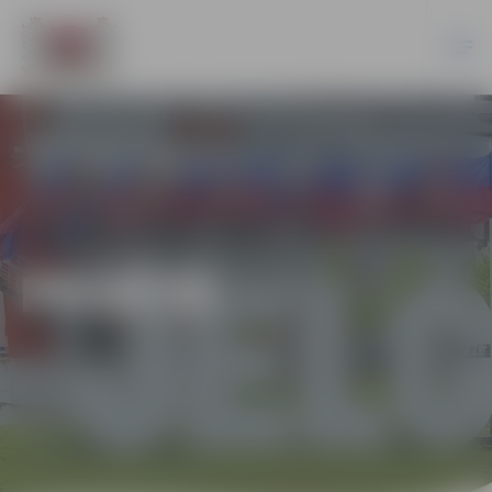
PILSĒTĀ