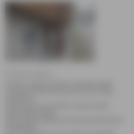
Ilze Knusle-Jankevica
Cīņā pret «legālo narkotiku» tirgotājiem aktīvi
iesaistās arī iedzīvotāji, īpaši tiem, kuru mājās
apšaubāmie
darboņi ierīko savas bodītes, neprasot mājas
iedzīvotājiem atļauju.
Vakar neapmierinātību pret šiem darboņiem pauda
arī kāds Raiņa