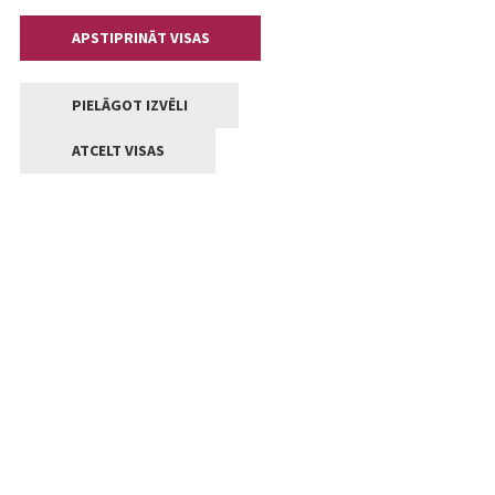
APSTIPRINĀT VISAS
PIELĀGOT IZVĒLI
ATCELT VISAS
Kontakti
Jelgavas valstpilsētas pašvaldība
Lielā iela 11, Jelgava, LV-3001
+371 63005522