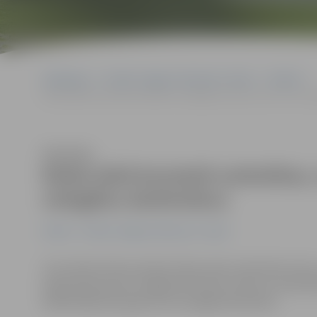
Sākumlapa
Portāla “Jelgavas Vēstnesis” arhīvs
Pilsētā
Reida laikā konstatē narkotikas, nelegālas akcīzes preces un ne
Klausīties
Reida laikā konstatē narkotikas,
nelegālus darbiniekus
Pilsētā
Portāla “Jelgavas Vēstnesis” arhīvs
Ceturtdien Valsts policija rīkoja reidu narkotisko vie
apkarošanas jomā. Jelgavā aizturēts vīrietis ar narkot
kādā kafejnīcā pieķerti divi nelegāli darbinieki.