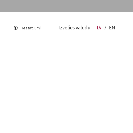
Izvēlies valodu:
LV
EN
Iestatījumi
Lapas karte
Viegli lasīt