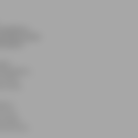
 izplatīšanas
arkotikām, garāžā
 kafejnīcā
lgavā
īna glabāšanu,
vīrietis.
aizturētas
 litri
 un trīs
es markām.
ivas personas