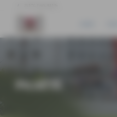
21.5 °C, 3 m/s, 82.3 %
JAUNUMI
PILSĒ
PILSĒTĀ