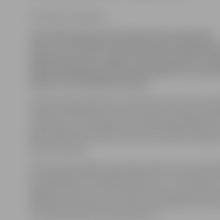
Ilze Knusle-Jankevica
Ceturtdien Valsts policija rīkoja reidu narkotisko
vielu, autortiesību un akcizēto preču nelikumīgas
apkarošanas jomā. Jelgavā aizturēts vīrietis ar n
atklāta nelegālo akcizēto preču glabātava un kādā
pieķerti divi nelegāli darbinieki.
Valsts policijas pārstāve Ieva Sietniece informē, ka Je
uzsākts kriminālprocess par divu gramu metamfetam
aizdomās par šo noziegumu aizturēts 1982. gadā dzimis 
Reida laikā aizdomās par narkotiku lietošanu Jelgavā 
piecas personas.
Vēl vienā no garāžām Jelgavā konstatēti un izņemti 1800
dīzeļdegvielas, 19 degvīna pudeles ar 0,7 litra tilpumu
degvīna pudeles ar 1 litra tilpumu bez Latvijas akcīz
Pārkāpums konstatēts arī vienā no kafejnīcām, kurā d
tiek nodarbinātas bez darba līguma.