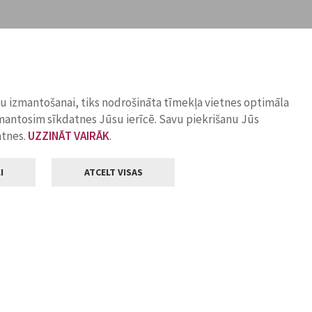
ņu izmantošanai, tiks nodrošināta tīmekļa vietnes optimāla
zmantosim sīkdatnes Jūsu ierīcē. Savu piekrišanu Jūs
atnes.
UZZINĀT VAIRĀK
.
I
ATCELT VISAS
Klientu apkalpošana
ilsētas pašvaldība
Darba laiks