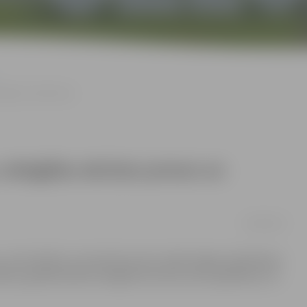
legālus darbiniekus
 nelegālas akcīzes preces un
19/09/2014
lu, autortiesību un akcizēto preču nelikumīgas izplatīšanas
ikām, garāžā atklāta nelegālo akcizēto preču glabātava un