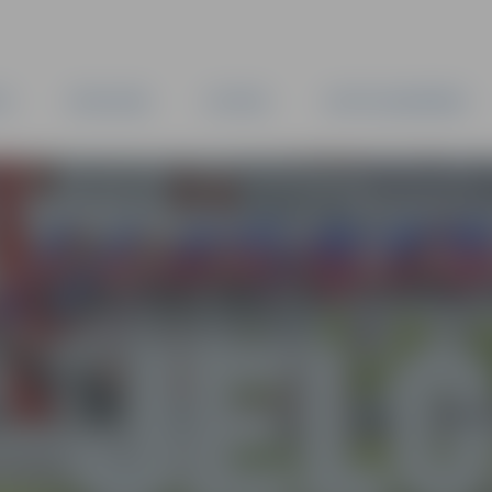
TA
PAŠVALDĪBA
IESTĀDES
KAPITĀLSABIEDRĪBAS