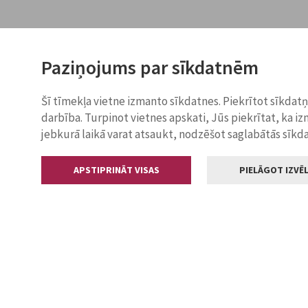
Paziņojums par sīkdatnēm
Šī tīmekļa vietne izmanto sīkdatnes. Piekrītot sīkdat
darbība. Turpinot vietnes apskati, Jūs piekrītat, ka i
jebkurā laikā varat atsaukt, nodzēšot saglabātās sīkd
APSTIPRINĀT VISAS
PIELĀGOT IZVĒL
Kontakti
Jelgavas valstp