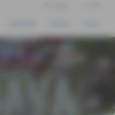
LV
EN
Iestatījumi
UZŅĒMĒJDARBĪBA
PAKALPOJUMI
KONTAKTI