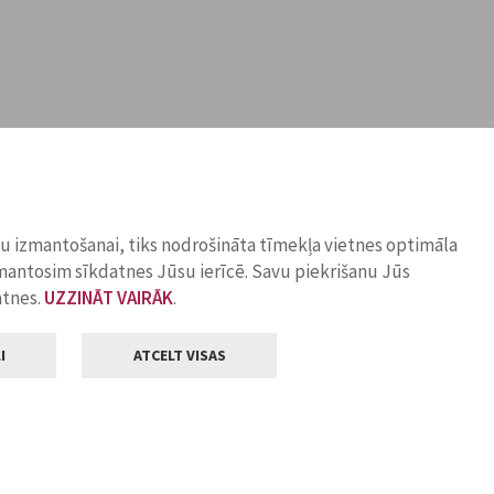
ņu izmantošanai, tiks nodrošināta tīmekļa vietnes optimāla
zmantosim sīkdatnes Jūsu ierīcē. Savu piekrišanu Jūs
atnes.
UZZINĀT VAIRĀK
.
I
ATCELT VISAS