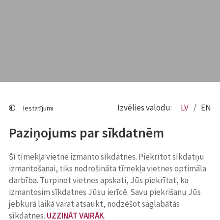
Izvēlies valodu:
LV
EN
Iestatījumi
Paziņojums par sīkdatnēm
Šī tīmekļa vietne izmanto sīkdatnes. Piekrītot sīkdatņu
izmantošanai, tiks nodrošināta tīmekļa vietnes optimāla
darbība. Turpinot vietnes apskati, Jūs piekrītat, ka
izmantosim sīkdatnes Jūsu ierīcē. Savu piekrišanu Jūs
jebkurā laikā varat atsaukt, nodzēšot saglabātās
sīkdatnes.
UZZINĀT VAIRĀK
.