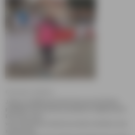
Ilze Knusle-Jankevica
Jelgavas skrējēja Anastasija Geraseva brīvdienās
piedalījās taku skriešanas pasākumā «Hagberg Cēsis
ECO Trail», kurā
veica 15 kilometru distanci pa mežu un kalniem. Viņa
savā vecuma