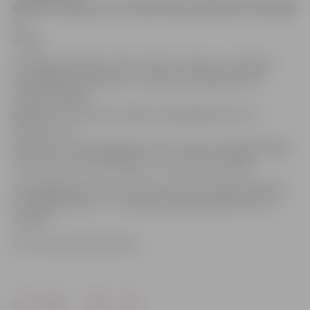
grupā uzvarēja, bet sieviešu kopvērtējumā ierindojās
5.
vietā.
Anastasija finišēja ar laiku 1:35,31 stunda un portālam
www.jelgavasvestnesis.lv norāda, ka skrēja treniņu
režīmā. «Šobrīd
gatavojos maratonam, tāpēc nebija jēgas skriet uz
ātrumu,» tā
sportiste. «Trase bija grūta, bet nu vienu reizi gadā vajag
noskriet šādu trail skrējienu,» uzskata Anastasija.
Viņa šogad plāno arī pirmo reizi veikt maratona distanci –
42,195 kilometrus –, startējot Igaunijas pilsētā Tartu 3.
oktobrī.
Foto: no sportistes arhīva
Drukāt
Dalīties