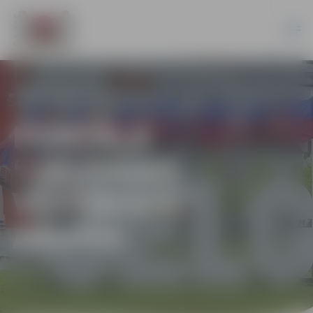
PORTĀLA
“JELGAVAS
VĒSTNESIS”
ARHĪVS