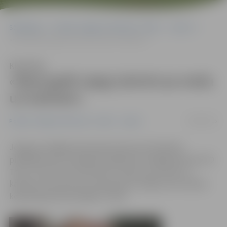
Sākumlapa
Portāla “Jelgavas Vēstnesis” arhīvs
Sports
«Reizi gadā vajag izskriet pa mežu un kalniem»
Klausīties
«Reizi gadā vajag izskriet pa mežu
un kalniem»
04/08/2015
Portāla “Jelgavas Vēstnesis” arhīvs
Sports
Jelgavas skrējēja Anastasija Geraseva brīvdienās
piedalījās taku skriešanas pasākumā «Hagberg Cēsis ECO
Trail», kurā veica 15 kilometru distanci pa mežu un
kalniem. Viņa savā vecuma grupā uzvarēja, bet sieviešu
kopvērtējumā ierindojās 5. vietā.