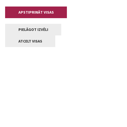
APSTIPRINĀT VISAS
PIELĀGOT IZVĒLI
ATCELT VISAS
Kontakti
Jelgavas valstpilsētas pašvaldība
Lielā iela 11, Jelgava, LV-3001
+371 63005522