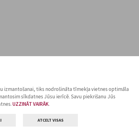
ņu izmantošanai, tiks nodrošināta tīmekļa vietnes optimāla
zmantosim sīkdatnes Jūsu ierīcē. Savu piekrišanu Jūs
atnes.
UZZINĀT VAIRĀK
.
I
ATCELT VISAS