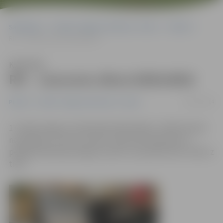
Sākumlapa
Portāla “Jelgavas Vēstnesis” arhīvs
Pilsētā
Rīt – Jaunumu diena bibliotēkā
Klausīties
Rīt – Jaunumu diena bibliotēkā
16/07/2014
Pilsētā
Portāla “Jelgavas Vēstnesis” arhīvs
17. jūlijā Jelgavas Zinātniskās bibliotēkas (JZB) lasītavā
norisināsies Jaunumu diena. Tajā varēs iepazīties ar
pēdējā mēneša jaunieguvumiem un pierakstīties rindā uz
tiem.