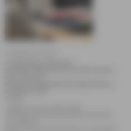
www.jelgavasvestnesis.lv
17. jūlijā Jelgavas Zinātniskās
bibliotēkas (JZB) lasītavā norisināsies Jaunumu
diena. Tajā varēs
iepazīties ar pēdējā mēneša jaunieguvumiem un
pierakstīties rindā
uz tiem.
Jāatgādina, ka katra mēneša trešajā
ceturtdienā Zinātniskās bibliotēkas lasītavā notiek
Jauno grāmatu
diena. Tā ir lieliska iespēja iepazīties ar visiem pēdējā