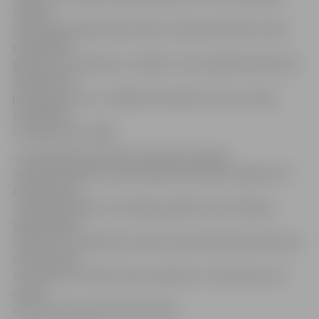
mēneša
laikā saņemtajiem jaunumiem, kā arī pieteikties rindā
populārāko
grāmatu saņemšanai uz mājām. Tiesa, šajā dienā lasītavā
apskatāmos
jaunieguvumus uz mājām neizsniedz, bet tos rindas
kārtībā sāk
izsniegt dienu vēlāk.
Jauno grāmatu dienā visi interesenti laipni
aicināti piedalīties praktiskajās apmācībās, apgūstot e-
pakalpojumu
«Mana bibliotēka: e-katalogs, grāmatu rezervēšana,
pagarināšana
internetā». Apmācības notiek visas dienas garumā nozaru
abonementā
no pulksten 10 līdz 18, bet pulksten 17 interesenti var
doties
ekskursijā «Iepazīsti bibliotēku!».