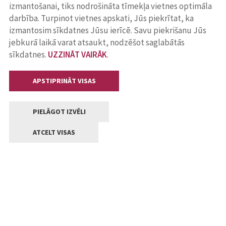
izmantošanai, tiks nodrošināta tīmekļa vietnes optimāla
darbība. Turpinot vietnes apskati, Jūs piekrītat, ka
izmantosim sīkdatnes Jūsu ierīcē. Savu piekrišanu Jūs
jebkurā laikā varat atsaukt, nodzēšot saglabātās
sīkdatnes.
UZZINĀT VAIRĀK
.
APSTIPRINĀT VISAS
PIELĀGOT IZVĒLI
ATCELT VISAS