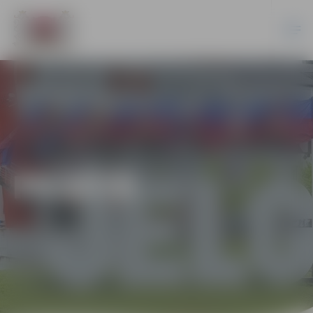
PILSĒTĀ