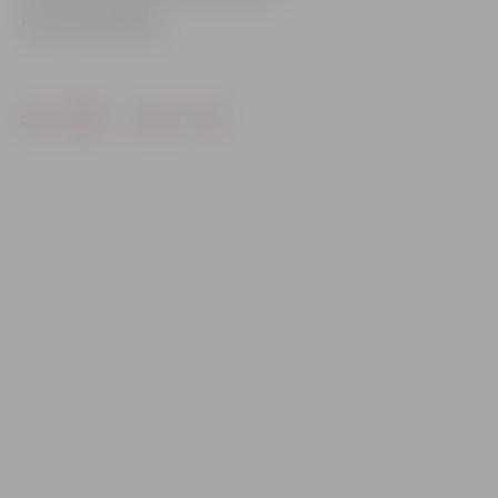
Foto: Ivars Veiliņš
Drukāt
Dalīties