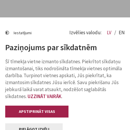
Izvēlies valodu:
LV
EN
Iestatījumi
Paziņojums par sīkdatnēm
Šī tīmekļa vietne izmanto sīkdatnes. Piekrītot sīkdatņu
izmantošanai, tiks nodrošināta tīmekļa vietnes optimāla
darbība. Turpinot vietnes apskati, Jūs piekrītat, ka
izmantosim sīkdatnes Jūsu ierīcē. Savu piekrišanu Jūs
jebkurā laikā varat atsaukt, nodzēšot saglabātās
sīkdatnes.
UZZINĀT VAIRĀK
.
APSTIPRINĀT VISAS
PIELĀGOT IZVĒLI