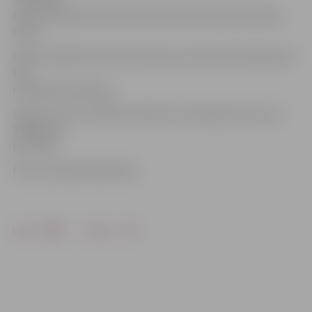
ka veco koka balstu vietā tiks izbūvēti 25 jauni metāla
balsti.
Darbu laikā Romas ielas posmā un Laimas ielā īslaicīgi var
būt
ierobežota satiksme.
Darbus veic SIA «Mītavas Elektra» par līgumsummu 23
386,80 eiro
bez PVN.
Foto: «Pilsētsaimniecība»
Drukāt
Dalīties