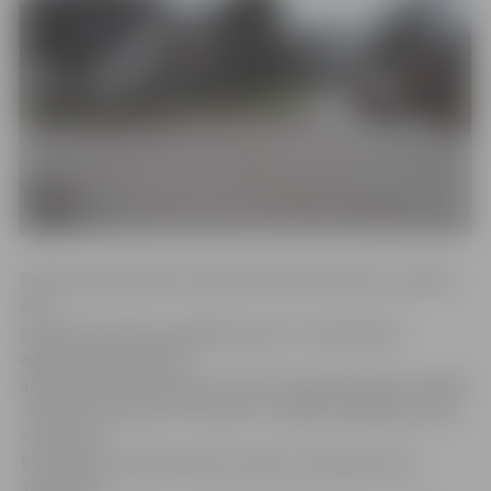
Romas ielas posmā no Skuju līdz Vēsmas ielai un Laimas
ielā
paredzēts atjaunot apgaismojumu, zemē guldot
apgaismojuma kabeli
aptuveni kilometra garumā, informē pašvaldības iestādē
«Pilsētsaimniecība». Savukārt, uzlabojot apgaismojuma
risinājumu,
tiks mainīta arī dažu laternu balstu atrašanās vieta.
Jāpiebilst,