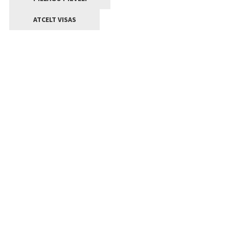
ATCELT VISAS
Kontakti
Jelgavas valstpilsētas pašvaldība
Lielā iela 11, Jelgava, LV-3001
+371 63005522
pasts@jelgava.lv
Klientu apkalpošana