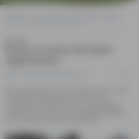
Sākumlapa
Portāla “Jelgavas Vēstnesis” arhīvs
Pilsētā
Romas un Laimas ielā izbūvē apgaismojumu
Klausīties
Romas un Laimas ielā izbūvē
apgaismojumu
22/11/2017
Pilsētā
Portāla “Jelgavas Vēstnesis” arhīvs
Romas ielas posmā no Skuju līdz Vēsmas ielai un Laimas
ielā notiek ielas apgaismojuma pārbūve. Darbi
turpināsies līdz decembra vidum, un šajā laikā gaisa
elektrolīniju vietā zemē izbūvēs apgaismojuma kabeli,
kā arī nomainīs vecos koka laternu balstus.