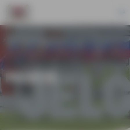
PILSĒTĀ