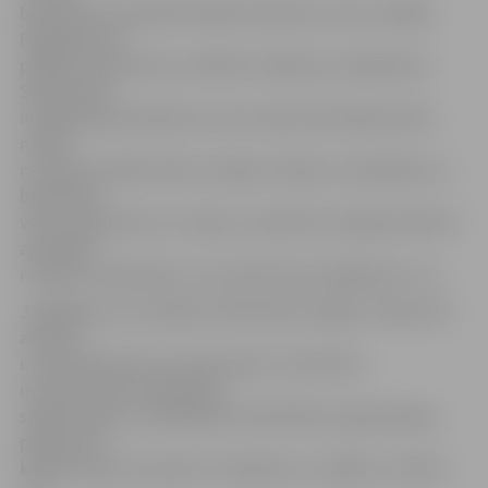
bibliotēku apmeklēt biežāk nekā divas reizes nedēļā.
Pagaidām par
papildu darba dienu izvēlēta trešdiena, jo šajā dienā
Sabiedrības
integrācijas pārvaldē, kas arī atrodas Skolotāju ielā 8,
notiek
multikulturālās teātra studijas «Pasaka» nodarbības un
bibliotēka
vēlas sadarboties ar studiju, nodrošinot iespēju bērniem
apmeklēt
rotaļlietu bibliotēku un aizvadīt daļu mēģinājumu tur.
Jāatgādina, ka rotaļlietu bibliotēka «Ringla» veidota kā
atpūtas
un kopā būšanas vieta ģimenēm, nodrošinot
interesentiem iespēju gan
spēlēt spēles un piedalīties bibliotēkas organizētajos
pasākumos
klātienē, gan arī paņemt rotaļlietas uz mājām. Lai kļūtu