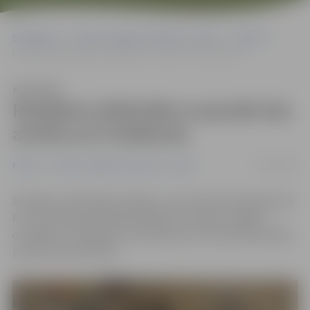
Sākumlapa
Portāla “Jelgavas Vēstnesis” arhīvs
Pilsētā
Rotaļlietu bibliotēka turpmāk būs atvērta arī trešdienās
Klausīties
Rotaļlietu bibliotēka turpmāk būs
atvērta arī trešdienās
29/10/2018
Pilsētā
Portāla “Jelgavas Vēstnesis” arhīvs
Rotaļlietu bibliotēka «Ringla», kas atrodas Skolotāju ielā
8, turpmāk apmeklētājus gaidīs trīs dienas nedēļā –
otrdienās, trešdienās un sestdienās, informē bibliotēkas
pārstāve Dana Didžus.