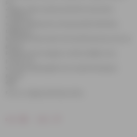
par
«Ringlas» biedru, ģimenes pārstāvim ir jāuzraksta
iesniegums,
norādot, kādi ģimenes locekļi apmeklēs bibliotēku,
tādējādi par
bibliotēkas biedru kļūst nevis konkrēta persona, bet visa
ģimene.
Rotaļlietas tiek izsniegtas uz divām nedēļām, taču,
protams, tās
var atnest atpakaļ agrāk vai arī, iepriekš saskaņojot,
paturēt
ilgāk.
Foto: no «Jelgavas Vēstneša» arhīva
Drukāt
Dalīties