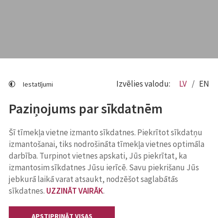
Izvēlies valodu:
LV
EN
Iestatījumi
Paziņojums par sīkdatnēm
Šī tīmekļa vietne izmanto sīkdatnes. Piekrītot sīkdatņu
izmantošanai, tiks nodrošināta tīmekļa vietnes optimāla
darbība. Turpinot vietnes apskati, Jūs piekrītat, ka
izmantosim sīkdatnes Jūsu ierīcē. Savu piekrišanu Jūs
jebkurā laikā varat atsaukt, nodzēšot saglabātās
sīkdatnes.
UZZINĀT VAIRĀK
.
APSTIPRINĀT VISAS