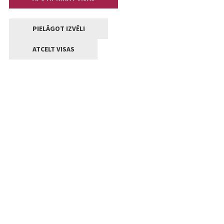
PIELĀGOT IZVĒLI
ATCELT VISAS
Kontakti
Jelgavas valstpilsētas pašvaldība
Lielā iela 11, Jelgava, LV-3001
+371 63005522
pasts@jelgava.lv