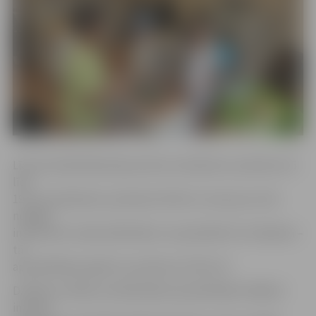
Līdz šim bibliotēka bija atvērta otrdienās no pulksten 15
līdz
19 un sestdienās no pulksten 9 līdz 13, taču jau no šīs
nedēļas
interesenti rotaļu bibliotēku var apmeklēt arī trešdienā –
tā
apmeklētājus gaidīs no pulksten 15 līdz 19.
D.Didžus norāda, ka bibliotēkas apmeklētāji izrādījuši
interesi