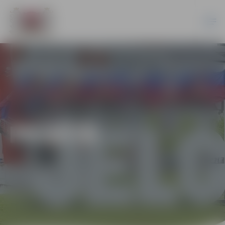
PILSĒTĀ