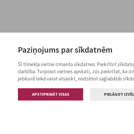
Paziņojums par sīkdatnēm
Šī tīmekļa vietne izmanto sīkdatnes. Piekrītot sīkdat
darbība. Turpinot vietnes apskati, Jūs piekrītat, ka i
jebkurā laikā varat atsaukt, nodzēšot saglabātās sīkd
APSTIPRINĀT VISAS
PIELĀGOT IZVĒL