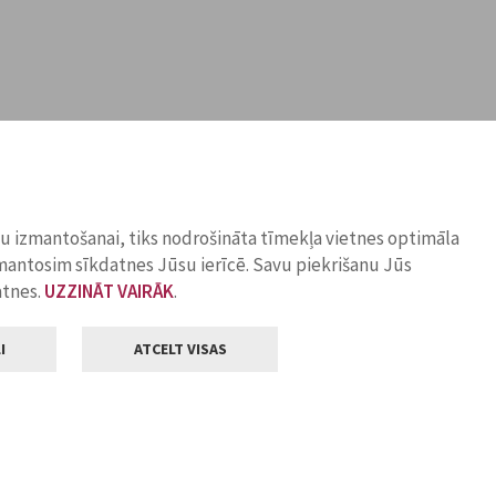
ņu izmantošanai, tiks nodrošināta tīmekļa vietnes optimāla
zmantosim sīkdatnes Jūsu ierīcē. Savu piekrišanu Jūs
atnes.
UZZINĀT VAIRĀK
.
I
ATCELT VISAS