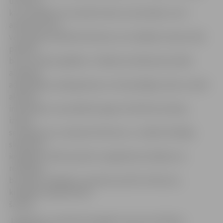
uzsverot,
ka uz pasākumu aicināts ikviens, kas šaubās, reiz ir
apsvēris domu
vai ir gatavs palīdzēt bērniem, kuri dažādu iemeslu dēļ
palikuši
bez tuvinieku gādības. «Pasākuma laikā potenciālie
aizbildņi,
adoptētāji, audžuģimenes un brīvprātīgie varēs uzzināt
aktuālu
informāciju, kas palīdzēs apjaust šā brīža situāciju,
izdarīt
secinājumus un pieņemt lēmumu,» norāda I.Kalnāja,
skaidrojot:
iespējams, kāds sapratīs, ka gaidas ļoti atšķiras no
realitātes,
bet kāds, iespējams, pieņems pozitīvu lēmumu,
kliedējot nepamatotas
šaubas.
Jāpiebilst, ka šobrīd Zemgalē ir aptuveni 150 bez