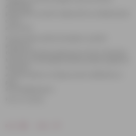
aizbildnības
palikuši bērni, savukārt Jelgavas bērnu sociālajā aprūpes
centrā –
aptuveni 40.
Pieteikt dalību pasākumā iespējams, aizpildot
pieteikumu
tiešsaistē. Pieteikties pasākumam var līdz 13. februārim.
http://ejuz.lv/vakarsjelgava Papildu jautājumu gadījumā
interesenti
aicināti sazināties ar I.Kalnāju pa tālruni 28814226 vai e-
pastu
ilva.kalnaja@zpr.gov.lv.
Foto: no JV arhīva
Drukāt
Dalīties