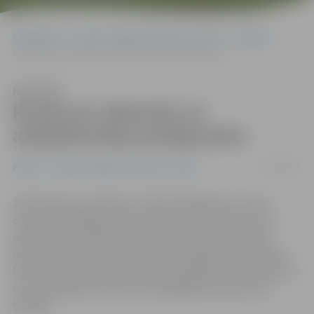
Sākumlapa
Portāla “Jelgavas Vēstnesis” arhīvs
Pilsētā
Runās par adopcijas un aizbildniecības jautājumiem
Klausīties
Runās par adopcijas un
aizbildniecības jautājumiem
23/01/2018
Pilsētā
Portāla “Jelgavas Vēstnesis” arhīvs
20. februārī no pulksten 17 līdz 20 kafejnīcas «Silva»
otrajā stāvā jelgavnieki aicināti uz sarunu vakaru par
adopcijas un aizbildniecības jautājumiem. «Aicinām
ikvienu, kas nav vienaldzīgs un ir domājis par palīdzību
bērniem, kas palikuši bez vecāku gādības,» interesentus
uzrunā projekta «Atver sirdi Zemgalē» pārstāve Ilva
Kalnāja.