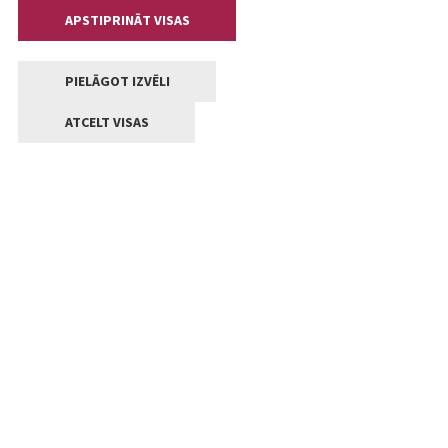
APSTIPRINĀT VISAS
PIELĀGOT IZVĒLI
ATCELT VISAS
Kontakti
Jelgavas valstpilsētas pašvaldība
Lielā iela 11, Jelgava, LV-3001
+371 63005522
pasts@jelgava.lv