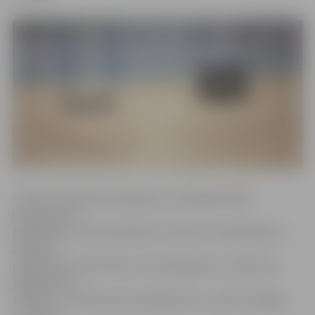
«Sarunu vakarā par adopcijas un aizbildniecības
jautājumiem
piedalīsies nozares pārstāvji, tostarp arī audžuģimeņu
atbalsta
organizāciju konsultanti un audžuģimeņu vecāki, kas
palīdzēs rast
atbildes uz interesentu jautājumiem,» stāsta I.Kalnāja,