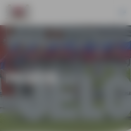
PILSĒTĀ