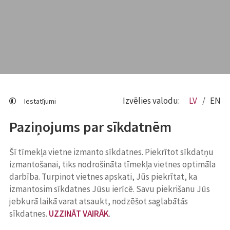
Izvēlies valodu:
LV
EN
Iestatījumi
Paziņojums par sīkdatnēm
Šī tīmekļa vietne izmanto sīkdatnes. Piekrītot sīkdatņu
izmantošanai, tiks nodrošināta tīmekļa vietnes optimāla
darbība. Turpinot vietnes apskati, Jūs piekrītat, ka
izmantosim sīkdatnes Jūsu ierīcē. Savu piekrišanu Jūs
jebkurā laikā varat atsaukt, nodzēšot saglabātās
sīkdatnes.
UZZINĀT VAIRĀK
.