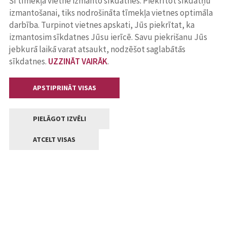
Šī tīmekļa vietne izmanto sīkdatnes. Piekrītot sīkdatņu
izmantošanai, tiks nodrošināta tīmekļa vietnes optimāla
darbība. Turpinot vietnes apskati, Jūs piekrītat, ka
izmantosim sīkdatnes Jūsu ierīcē. Savu piekrišanu Jūs
jebkurā laikā varat atsaukt, nodzēšot saglabātās
sīkdatnes.
UZZINĀT VAIRĀK
.
APSTIPRINĀT VISAS
PIELĀGOT IZVĒLI
ATCELT VISAS