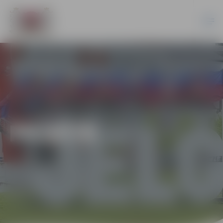
PILSĒTĀ