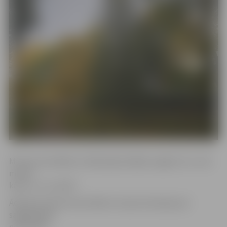
Muzejs nestrādās arī nākamajā nedēļas nogalē, 25. un 26.
martā,
kā arī 1. un 2. aprīlī.
Ādolfa Alunāna memoriālais muzejs atvainojas par
sagādātajām