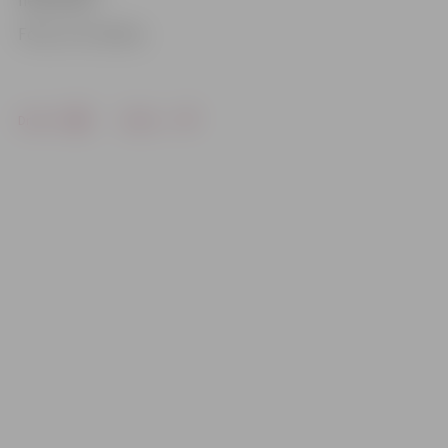
neērtībām.
Foto: no JV arhīva
Drukāt
Dalīties