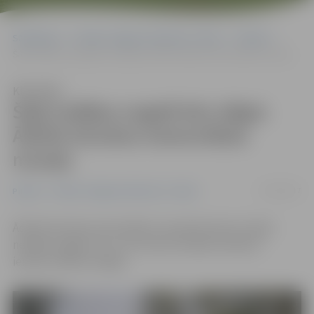
Sākumlapa
Portāla “Jelgavas Vēstnesis” arhīvs
Pilsētā
Šajā nedēļas nogalē būs slēgts Ādolfa Alunāna memoriālais muzejs
Klausīties
Šajā nedēļas nogalē būs slēgts
Ādolfa Alunāna memoriālais
muzejs
17/03/2017
Pilsētā
Portāla “Jelgavas Vēstnesis” arhīvs
Ādolfa Alunāna memoriālais muzejā informē, ka šajā
nedēļas nogalē, 18. un 19. martā, iestāde tehnisku
iemeslu dēļ būs slēgta.