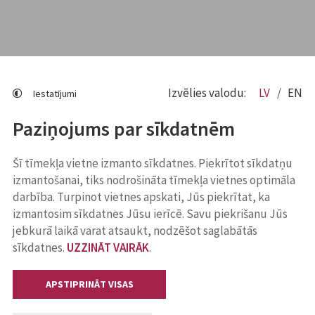
Izvēlies valodu:
LV
EN
Iestatījumi
Paziņojums par sīkdatnēm
Šī tīmekļa vietne izmanto sīkdatnes. Piekrītot sīkdatņu
izmantošanai, tiks nodrošināta tīmekļa vietnes optimāla
darbība. Turpinot vietnes apskati, Jūs piekrītat, ka
izmantosim sīkdatnes Jūsu ierīcē. Savu piekrišanu Jūs
jebkurā laikā varat atsaukt, nodzēšot saglabātās
sīkdatnes.
UZZINĀT VAIRĀK
.
APSTIPRINĀT VISAS