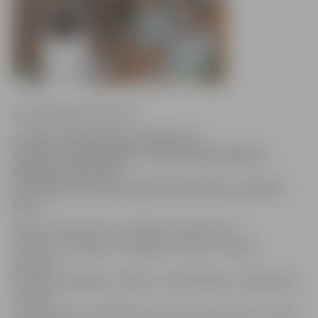
www.jelgavasvestnesis.lv
Jaunais studiju gads LLU sācies arī
ārvalstu 23 studentiem. Viņus īpašā pasākumā
Rektorāta sēžu zālē
atsevišķi sveica LLU rektore Irina Pilvere, informē
llu.lv
Rudens semestrī LLU viesojas 23 studenti no
Čehijas, Portugāles, Slovākijas, Polijas, Francijas,
Igaunijas,
Spānijas, Bulgārijas, Vācijas un Kazahstānas. Lielākā daļa
no tiem
ir ERASMUS+ mobilitātes programmas studenti. Turklāt