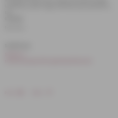
Unferihtas (e-pasts: daiga.unferihtae-pasta adresellu.lv,
tālr.
63005698).
Foto: llu.lv
Saistītā ziņa
Skolēni un
studenti jaunajā mācību gadā apņēmības pilni
Drukāt
Dalīties