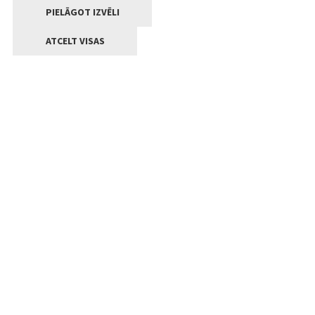
PIELĀGOT IZVĒLI
ATCELT VISAS
Kontakti
Jelgavas valstpilsētas pašvaldība
Lielā iela 11, Jelgava, LV-3001
+371 63005522
pasts@jelgava.lv
Klientu apkalpošana