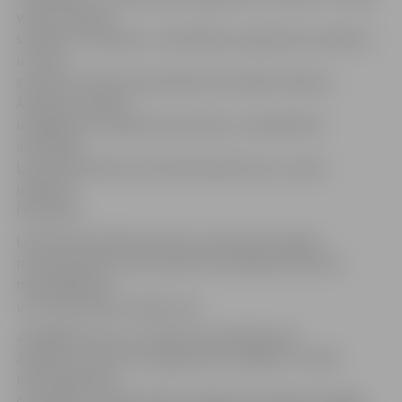
viena studente
studēs ar «Nordplus» mobilitātes programmas atbalstu
un četri
studenti izmanto Kazahstānas finansiālo atbalstu.
Ārzemju studenti
izvēlējušies studijas Ekonomikas un sabiedrības
attīstības,
Lauksaimniecības, Veterinārmedicīnas un Lauku
inženieru
fakultātē.
Lekcijas fakultātēs ārzemju studentiem sāksies
no 8. septembra, kad viņiem būs iespēja satikties ar
mācībspēkiem
un tuvāk iepazīt studiju vidi.
Jāatgādina, ka LLU studenti aicināti kļūt par
ārzemju studentu draugiem jeb «badijiem». Vairāk
informācijas par
šo iespēju var iegūt Ārlietu daļā pie speciālistes Daigas