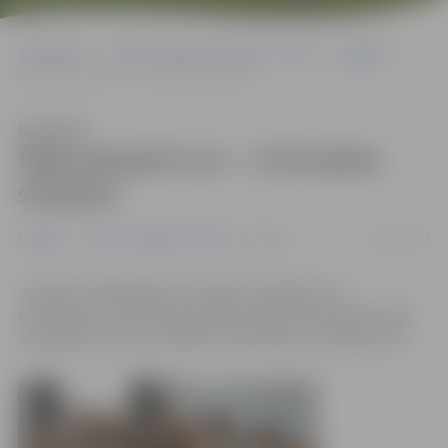
Sākumlapa
Portāla “Jelgavas Vēstnesis” arhīvs
Izglītība
Šajā semestrī LLU – 23 ārvalstu studenti
Klausīties
Šajā semestrī LLU – 23 ārvalstu
studenti
01/09/2014
Izglītība
Portāla “Jelgavas Vēstnesis” arhīvs
Jaunais studiju gads LLU sācies arī ārvalstu 23
studentiem. Viņus īpašā pasākumā Rektorāta sēžu zālē
atsevišķi sveica LLU rektore Irina Pilvere, informē llu.lv