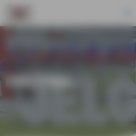
IZGLĪTĪBA