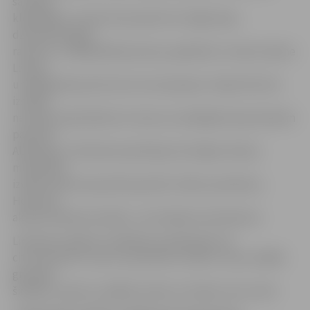
savvaļas
klejotājiem, tomēr tiem piemīt arī mājas kaķu
dzīvespriecīgais
raksturs,» atklāj M.Baranovska, papildinot: ociketu šķirne
Latvijā
un Baltijā kopumā ir ļoti reti sastopama. Tāpat līdz šim
izstādē
nav bijusi pārstāvēta arī viena no senākajām kaķu šķirnēm
pasaulē –
Abesīnijas. «Šīs šķirnes pārstāvjus kā mājas mīluļus
mūsdienās
izvēlas daudzi pasaulē populāri cilvēki, piemēram,
Holivuda
aktieris Nikolass Keidžs,» tā izstādes koordinatore.
Līdztekus kaķiem izstādē būs aplūkojami arī
citi dzīvnieki un putni, piemēram, baloži, vistas, dažādi
grauzēji,
šinšillas, vāveres, dažāda izmēra un krāsas truši, seski.