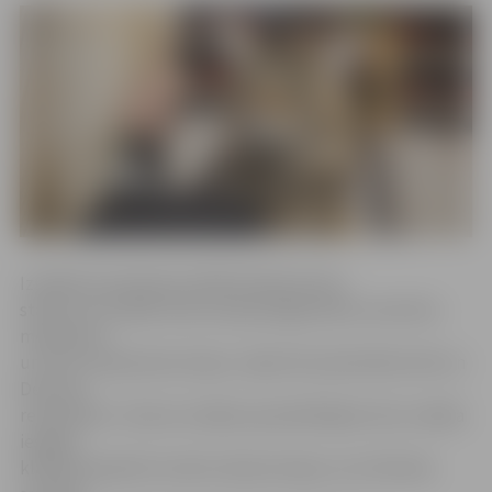
Izstādes koordinatore Mārīte Baranovska
stāsta, ka izstādē varēs sastapt jelgavnieku iecienītos
meinkūnus
un britu īsspalvainos kaķus, tāpat būs pārstāvēta elfa un
Devonas
reksa šķirne. «Šoreiz izstādes apmeklētājiem būs unikāla
iespēja
klātienē apskatīt ociketu šķirnes kaķus, kuri līdzinās