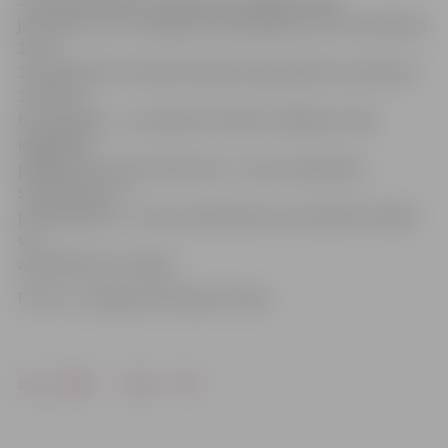
Specializētā kaķu izstāde, kas Jelgavā notiks
jau devīto reizi, Zemgales Olimpiskajā centrā norisināsies
14. un
15. septembrī. Sestdien kaķi būs apskatāmi no pulksten
11 līdz 17,
bet svētdien – no pulksten 10 līdz 15. Biļetes varēs
iegādāties
pasākuma norises vietā. Cena – 4 eiro, skolēniem,
studentiem un
pensionāriem – 2 eiro, pirmsskolas vecuma bērni izstādi
var
apmeklēt bez maksas.
Foto: no «Jelgavas Vēstneša» arhīva
Drukāt
Dalīties