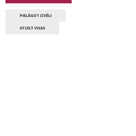
PIELĀGOT IZVĒLI
ATCELT VISAS
Kontakti
Jelgavas valstpilsētas pašvaldība
Lielā iela 11, Jelgava, LV-3001
+371 63005522
pasts@jelgava.lv