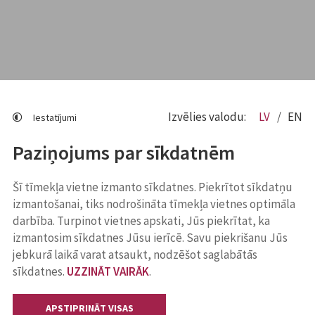
Izvēlies valodu:
LV
EN
Iestatījumi
Paziņojums par sīkdatnēm
Šī tīmekļa vietne izmanto sīkdatnes. Piekrītot sīkdatņu
izmantošanai, tiks nodrošināta tīmekļa vietnes optimāla
darbība. Turpinot vietnes apskati, Jūs piekrītat, ka
izmantosim sīkdatnes Jūsu ierīcē. Savu piekrišanu Jūs
jebkurā laikā varat atsaukt, nodzēšot saglabātās
sīkdatnes.
UZZINĀT VAIRĀK
.
APSTIPRINĀT VISAS