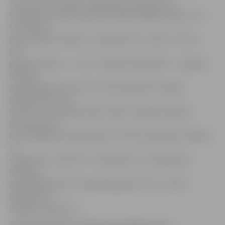
Tradicionāli izstādes noslēgumā starptautiska
tiesnešu komanda noteiks izstādes labākos kaķus, kuri
sacentīsies
par prestižo izstādes uzvarētāja titulu «Best in show»,
bet
galvenās balvas – titula «Jelgavas kaķis 2019» – ieguvēju
noteiks
apmeklētāji, kuriem divu dienu gaitā būs iespēja
nobalsot par savu
favorītu. Uzvarētājs saņems īpašo Jelgavas pilsētas
domes kausu,
kas Zemgales Olimpiskajā centrā tiks pasniegts svētdien,
15.
septembrī, pulksten 14. Jāpiebilst, ka mazākajiem
izstādes
apmeklētājiem būs iespēja apgleznot seju, izjāt ar
ponijiem un
nogaršot saldumus.