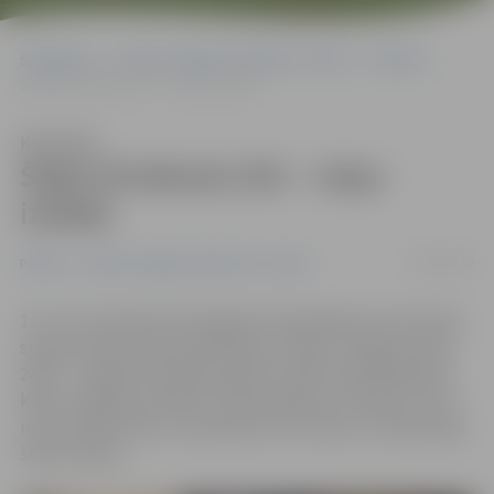
Sākumlapa
Portāla “Jelgavas Vēstnesis” arhīvs
Pilsētā
Šajās brīvdienās ZOC – kaķu izstāde
Klausīties
Šajās brīvdienās ZOC – kaķu
izstāde
11/09/2019
Pilsētā
Portāla “Jelgavas Vēstnesis” arhīvs
14. un 15. septembrī Zemgales Olimpiskajā centrā notiks
starptautiska specializētā kaķu izstāde «Jelgavas kaķis
2019» – tajā būs iespēja apskatīt vairāk nekā 200 šķirnes
kaķu no Baltijas valstīm, Skandināvijas un Vācijas. Pirmo
reizi izstādē varēs tuvāk iepazīt arī ociketu un Abesīnijas
šķirnes kaķus.