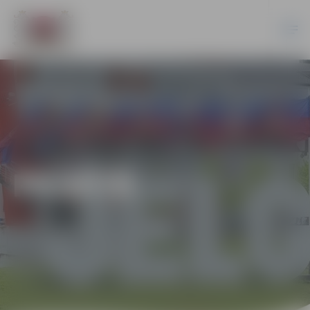
PILSĒTĀ