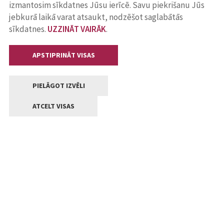
izmantosim sīkdatnes Jūsu ierīcē. Savu piekrišanu Jūs
jebkurā laikā varat atsaukt, nodzēšot saglabātās
sīkdatnes.
UZZINĀT VAIRĀK
.
APSTIPRINĀT VISAS
PIELĀGOT IZVĒLI
ATCELT VISAS
Kontakti
Jelgavas valstpilsētas pašvaldība