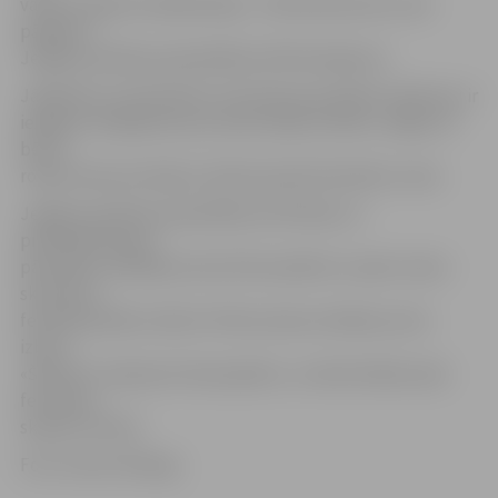
valsts budžeta mērķdotācija – 350 tūkstoši eiro, bet
pārējais ir
Jelgavas pilsētas pašvaldības līdzfinansējums.
Jāpiebilst, ka būvdarbu teritorija ap publisko slidotavu ir
iežogota. Rūpējoties par iedzīvotāju drošību, slēgts arī
bērnu
rotaļu laukums blakus slidotavai jeb būvdarbu zonai.
Jelgavas pilsētas pašvaldības Attīstības un
pilsētplānošanas
pārvaldes vadītāja Gunita Osīte piebilst, ka pēc Ledus
skulptūru
festivāla plānots sākt arī Pasta salas estrādes jumta
izbūvi.
«Šobrīd ir saskaņots būvprojekts, un darbi sāksies pēc
festivāla,»
skaidro G.Osīte.
Foto: Santis Zībergs