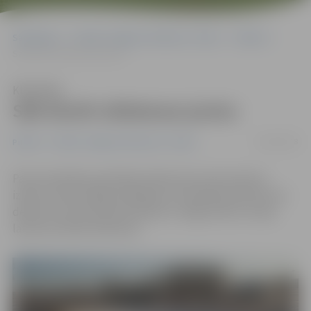
Sākumlapa
Portāla “Jelgavas Vēstnesis” arhīvs
Pilsētā
Sāk būvēt slidotavas jumtu
Klausīties
Sāk būvēt slidotavas jumtu
18/01/2018
Pilsētā
Portāla “Jelgavas Vēstnesis” arhīvs
Pasta salā sākta publiskās slidotavas jumta pamatu
izbūve. Iedzīvotājiem jārēķinās, ka drošības apsvērumu
dēļ līdz ar būvniecības darbiem ir slēgts bērnu rotaļu
laukums līdzās slidotavai.