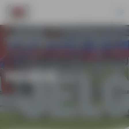
PILSĒTĀ