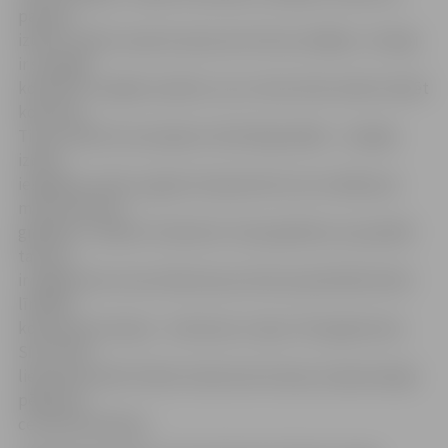
pamatu
izbūve varētu aizņemt aptuveni četras nedēļas. «Svarīgi
ir sasniegt
konkrētu urbpāļu stiprību, lai uz tiem droši varētu būvēt
kolonnas.
Tiesa, šobrīd mums jāņem vērā laikapstākļi – urbpāļu
izbūvi
iespējams veikt, ja gaisa temperatūra nav zemāka par
mīnus pieciem
grādiem,» skaidro O.Galveitis. Viņš papildina, ka paralēli
tam jau
ir izgatavotas visas slidotavas jumtam paredzētās liekti
līmētās
koka konstrukcijas – kolonnas un sijas. Tās izgatavotas
SIA «IKTK»
lielizmēra liekti līmētu koka konstrukciju rūpnieciskajā
pētījumu
centrā Ozolniekos.