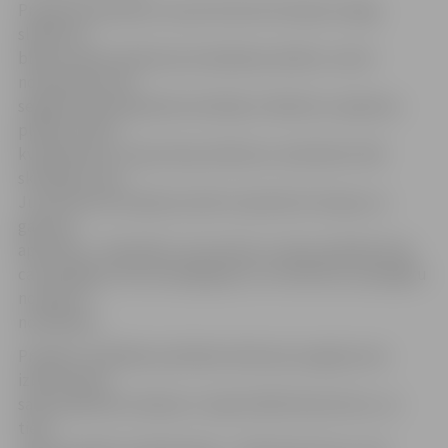
Projektā paredzēts, ka jumta konstrukcijas nosegs
slidotavu,
blakus esošo slidotavas dzesēšanas iekārtu, kā arī
nodrošinās vietu
segtām pārvietojamām skatītāju tribīnēm ar apbūves
platību 1163,7
kvadrātmetri, kopumā ap slidotavu nodrošinot 100
skatītāju vietu.
Jumta konstrukcijās iecerēts stiprināt arī skaņas un
gaismas
aparatūru. Paredzēts, ka jumtam un sānu plaknēm būs
caurspīdīgs tenta aizsargsegums, lai slidotavu pasargātu
no vēja un
nokrišņiem.
Projekta «Atklātās publiskās slidotavas segtā jumta
izbūve Pasta
salā» plānotās izmaksas ir nepilni 450 tūkstoši eiro, no
tiem