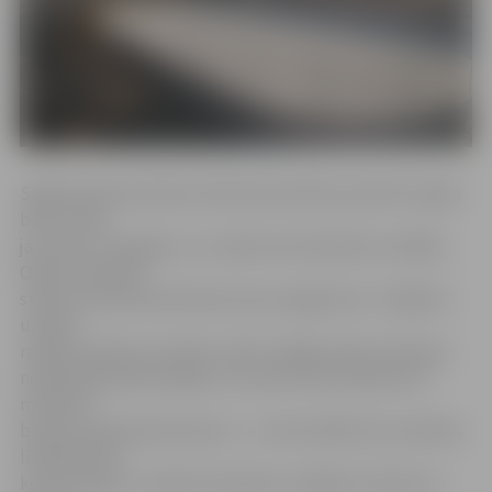
Sagatavošanas darbus būvlaukumā Pasta salā SIA «Igate
būve» sāka
jau pirms Jaungada, un uzņēmuma būvdarbu vadītājs
Oskars Galveitis
stāsta, ka šobrīd būvlaukums jau sagatavots. «Objektā
uzsākti
rakšanas darbi, lai varētu veikt urbpāļu izbūvi. Pavisam
nepieciešami 86 urbpāļi, uz kuriem tiks izbūvētas 23
monolīta
betona stabveida kolonnas – uz tām vēlāk tiks montētas
līmētās koka
konstrukcijas,» skaidro būvdarbu vadītājs. Viņš lēš, ka