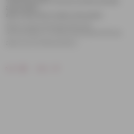
«Pilsētsaimniecība» informē, ka šodien tiek sākta
Ziemassvētku
dekoru demontāža vairākās vietās pilsētā.
Dekorus vispirms demontēs Driksas ielā,
Lietuvas šosejā un uz satiksmes pārvada pār dzelzceļu.
Darbus veic SIA «Mītavas Elektra».
Drukāt
Dalīties