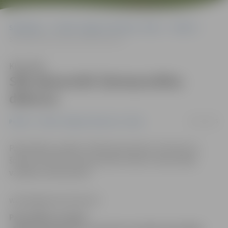
Sākumlapa
Portāla “Jelgavas Vēstnesis” arhīvs
Pilsētā
Sāk demontēt Ziemassvētku dekorus
Klausīties
Sāk demontēt Ziemassvētku
dekorus
15/01/2015
Pilsētā
Portāla “Jelgavas Vēstnesis” arhīvs
Pašvaldības iestāde «Pilsētsaimniecība» informē, ka
šodien tiek sākta Ziemassvētku dekoru demontāža
vairākās vietās pilsētā.
www.jelgavasvestnesis.lv
Pašvaldības iestāde