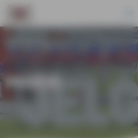
PILSĒTĀ