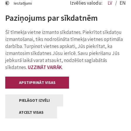
Izvēlies valodu:
LV
EN
Iestatījumi
Paziņojums par sīkdatnēm
Šī tīmekļa vietne izmanto sīkdatnes. Piekrītot sīkdatņu
izmantošanai, tiks nodrošināta tīmekļa vietnes optimāla
darbība. Turpinot vietnes apskati, Jūs piekrītat, ka
izmantosim sīkdatnes Jūsu ierīcē. Savu piekrišanu Jūs
jebkurā laikā varat atsaukt, nodzēšot saglabātās
sīkdatnes.
UZZINĀT VAIRĀK
.
APSTIPRINĀT VISAS
PIELĀGOT IZVĒLI
ATCELT VISAS