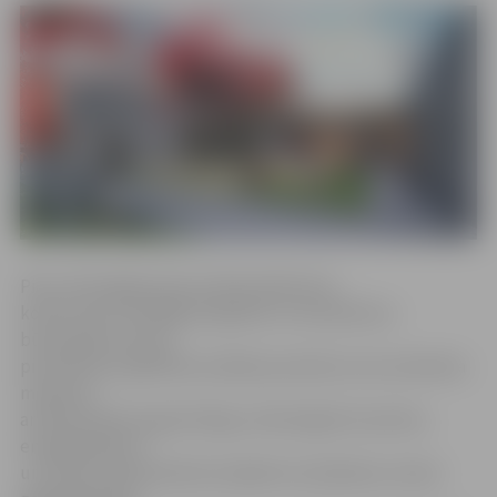
Pieci attiecīgās jomas profesionāļi metu
konkursam izstrādāja oriģinālus un kvalitatīvus
būvprojekta metus
pirmsskolas izglītības iestādes jaunbūvei, kas nodrošina
moderna,
arhitektoniski augstvērtīga, tehnoloģiski inovatīva,
energoefektīva
un funkcionāli piemērota objekta izveidošanu zemes