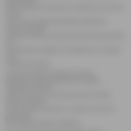
gabalā Nameja
ielā 30. Iepirkumu komisija par uzvarētāju atzina SIA «DO
Studio»
ideju, informē Jelgavas pašvaldības Sabiedrisko
attiecību pārvaldē.
Saskaņā ar šo ideju katrai grupiņai bērnudārzā paredzēta
sava
atsevišķa ieeja un pagalms, kā arī ģērbtuvju un sanitāro
telpu
risinājumi pie baseina.
Pirmsskolas izglītības iestāde būs plānota
360 bērniem, tajā skaitā 36 bērniem ar īpašām
vajadzībām. Paredzēts
izveidot 18 grupas, no kurām astoņas būs domātas
bērniem vecumā no
1,5 līdz 3 gadiem, bet desmit – bērniem vecumā no 4
gadiem līdz
pamatizglītības ieguves uzsākšanai.