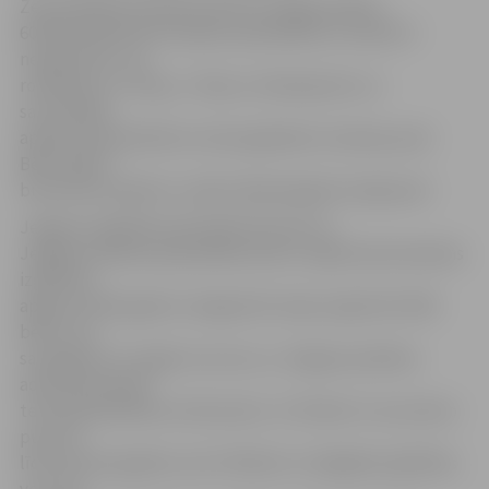
Zemes gabals Nameja ielā 30 ar kopējo platību
60 452 kvadrātmetri pieder pašvaldībai un šobrīd ir
neapbūvēts, tas
robežojas ar 2. līniju, 3. līniju un Nameja ielu un
savrupmāju
apbūvei paredzētiem zemes gabaliem ziemeļu pusē.
Bērnudārza
būvniecību plānots uzsākt nākamā gada otrajā pusē.
Jelgavas Izglītības pārvaldē informē, ka
Jelgavas pilsētas pašvaldības bērnu reģistrā pirmsskolas
izglītības
apguvei 2019. gadā uz šā gada 28. maiju reģistrēti 1550
bērni, kas
sasnieguši 1,5–6 gadu vecumu, ar Jelgavas pilsētas
administratīvajā
teritorijā deklarētu dzīvesvietu. 1172 bērni ir vecumā no
pusotra
līdz četriem gadiem, bet 378 bērni ir obligātās izglītības