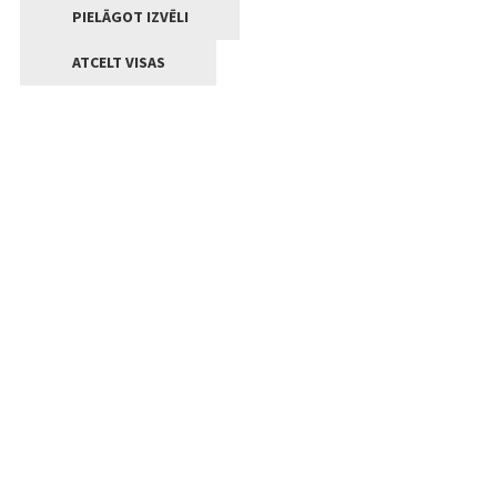
PIELĀGOT IZVĒLI
ATCELT VISAS
Kontakti
Jelgavas valstpilsētas pašvaldība
Lielā iela 11, Jelgava, LV-3001
+371 63005522
pasts@jelgava.lv
Klientu apkalpošana