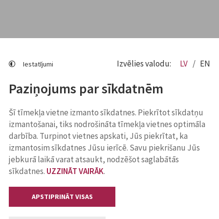
Izvēlies valodu:
LV
EN
Iestatījumi
Paziņojums par sīkdatnēm
Šī tīmekļa vietne izmanto sīkdatnes. Piekrītot sīkdatņu
izmantošanai, tiks nodrošināta tīmekļa vietnes optimāla
darbība. Turpinot vietnes apskati, Jūs piekrītat, ka
izmantosim sīkdatnes Jūsu ierīcē. Savu piekrišanu Jūs
jebkurā laikā varat atsaukt, nodzēšot saglabātās
sīkdatnes.
UZZINĀT VAIRĀK
.
APSTIPRINĀT VISAS