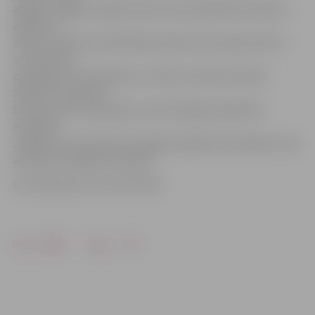
apgūst obligāto sagatavošanu pamatizglītības ieguvei,
atbalsts ir
200 eiro mēnesī. Pašvaldība atbalsta arī privātos bērnu
uzraudzības
pakalpojuma sniedzējus ar 120 eiro mēnesī (šobrīd
atbalstu saņem 90
bērni), kā arī sadarbojas ar 10 privātajām izglītības
iestādēm
Jelgavā un septiņām privātajām izglītības iestādēm citās
administratīvajās teritorijās.
Vizualizācijas: SIA «DO Studio»
Drukāt
Dalīties