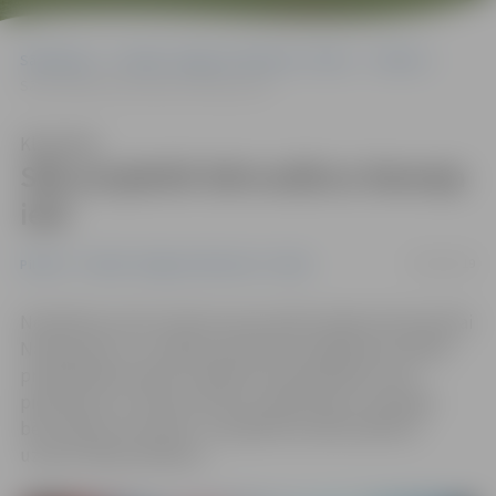
Sākumlapa
Portāla “Jelgavas Vēstnesis” arhīvs
Pilsētā
Sāk projektēt bērnudārzu Nameja ielā
Klausīties
Sāk projektēt bērnudārzu Nameja
ielā
30/05/2019
Pilsētā
Portāla “Jelgavas Vēstnesis” arhīvs
Noslēdzies metu konkurss jauna bērnudārza būvniecībai
Nameja ielā, un uzsākti pirmsskolas izglītības iestādes
projektēšanas darbi. Paralēli tam pašvaldība risina
pievadceļu un infrastruktūras sakārtošanu topošajai
bērnudārza teritorijai. Jaunajā bērnudārzā plānots
uzņemt 360 audzēkņus.