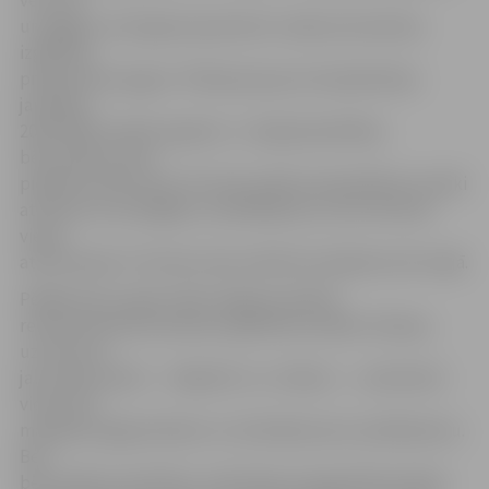
vecumā
un apgūst vai šī gada septembrī uzsāks pirmsskolas
izglītības
programmas apguvi. Plānojot grupu komplektāciju
jaunajam
2019./2020. mācību gadam, 2. maijā pašvaldības
bērnudārzos tika
piešķirtas 350 vietas. 55 vietas palika neaizpildītas (vecāki
atteicās vai nereaģēja uz piedāvājumu), bet vēl divas
vietas
atbrīvojušās. 57 brīvās vietas atkārtoti piešķirtas 28. maijā.
Pēdējo piecu gadu laikā Jelgavas pilsētā
rekonstruēta pirmsskolas izglītības iestāde «Rotaļa»,
uzcelti divi
jauni bērnudārzi – «Kāpēcīši» un «Zīļuks» –, nodrošinot
vietas 432
mazajiem jelgavniekiem un izbūvējot jaunu peldbaseinu.
Bet
bērnudārzā «Sprīdītis» veikti ēkas energoefektivitātes