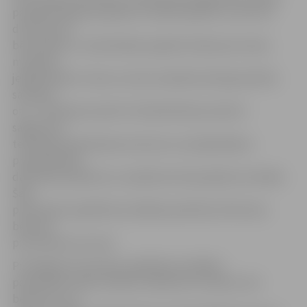
paaugstināšanas pasākumi. Šobrīd plānots uzcelt vēl
divus jaunus
bērnudārzus, nodrošinātas papildu 510 jaunas vietas
mazajiem
jelgavniekiem. Viens no tiem atradīsies Nameja ielā 30,
savukārt
otrs – Brīvības bulvārī 31. Ēkai Brīvības bulvārī ir
sagatavots
tehniskās apsekošanas atzinums un jūnijā sāksies
projektēšanas
darbi ēkas pārbūves un piebūves būvprojekta izstrādei.
Šajā
pirmsskolas izglītības iestādē paredzētas 150 vietas
bērniem
pirmsskolas vecumā.
Privātajām pirmsskolas izglītības iestādēm
pašvaldība sniedz atbalstu 209,16 eiro mēnesī, bet
bērniem, kuri