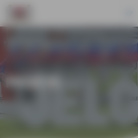
PILSĒTĀ