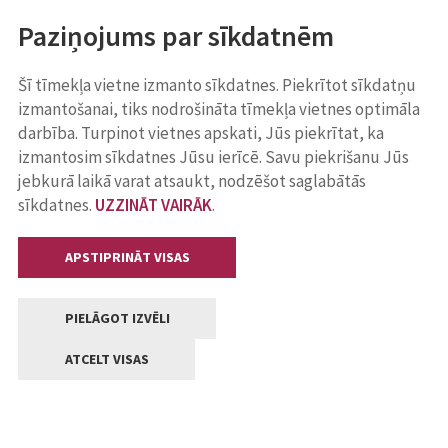
Paziņojums par sīkdatnēm
Šī tīmekļa vietne izmanto sīkdatnes. Piekrītot sīkdatņu
izmantošanai, tiks nodrošināta tīmekļa vietnes optimāla
darbība. Turpinot vietnes apskati, Jūs piekrītat, ka
izmantosim sīkdatnes Jūsu ierīcē. Savu piekrišanu Jūs
jebkurā laikā varat atsaukt, nodzēšot saglabātās
sīkdatnes.
UZZINĀT VAIRĀK
.
APSTIPRINĀT VISAS
PIELĀGOT IZVĒLI
ATCELT VISAS