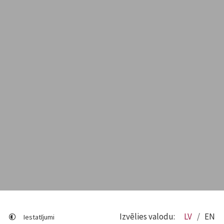
Izvēlies valodu:
LV
EN
Iestatījumi