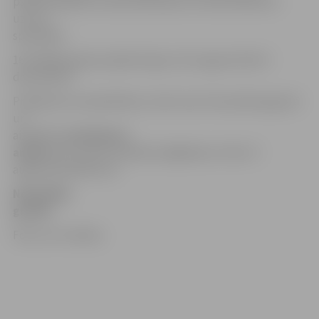
psihoterapeites Ivetas Rukmanes un konsultēties ar
uztura
speciālisti.
16 nedēļas garais projekts ilgs no 19. augusta līdz 9.
decembrim.
Projektam var pieteikties, sūtot savu foto pilnā augumā
un
aizpildītu
pieteikuma
anketu
pa e-pastu ieva10cirule@inbox.lv līdz 17.
augusta pulksten 21.
Nodarbību
grafiks
Foto: no JV arhīva