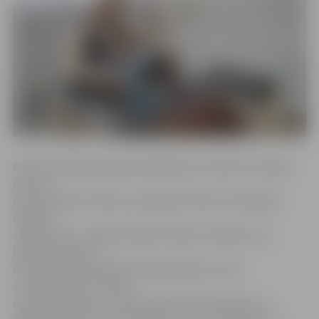
Piecas izvēlētās projekta dalībnieces varēs bez maksas
sportot
sporta klubā «Fitland», apmeklēt limfas stimulācijas
masāžas
«Figura Line» studijā, izbaudīt ūdens aerobiku LLU
baseinā treneres
Intas Ozolas pavadībā, apmeklēt deju centru
«Cukurfabrika» un deju
studiju «dejovisi.lv», kā arī gūt morālu atbalstu no