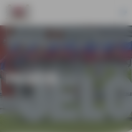
PILSĒTĀ