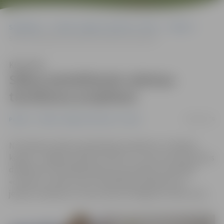
Sākumlapa
Portāla “Jelgavas Vēstnesis” arhīvs
Pilsētā
Sākas pieteikšanās māmiņu tievēšanas projektam
Klausīties
Sākas pieteikšanās māmiņu
tievēšanas projektam
08/08/2016
Pilsētā
Portāla “Jelgavas Vēstnesis” arhīvs
No šodienas sākas pieteikšanās projektam «Tievējam
kopā ar «Jelgavas māmiņu klubu» 3», kura ietvaros piecas
dalībnieces 16 nedēļu garumā, speciālistu pavadībā
«cīnīsies» ar lieko svaru. Pieteikties projektam var
jebkura māmiņa ar vismaz desmit kilogramu lieko svaru.