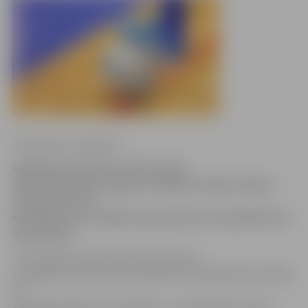
Ilze Knusle-Jankevica
Apmēram decembra vidū startēs
2014./2015. gada Jelgavas atklātais telpu futbola
čempionāts 5×5.
Komandas savu dalību čempionātā var pieteikt līdz 7.
decembrim.
Turnīrs ilgs no decembra līdz martam.
Zemgales Futbola centra pārstāvis Vasilijs Botošs norāda,
ka
komandu skaits nav ierobežots – ja pieteiksies daudz