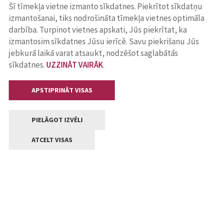
Šī tīmekļa vietne izmanto sīkdatnes. Piekrītot sīkdatņu
izmantošanai, tiks nodrošināta tīmekļa vietnes optimāla
darbība. Turpinot vietnes apskati, Jūs piekrītat, ka
izmantosim sīkdatnes Jūsu ierīcē. Savu piekrišanu Jūs
jebkurā laikā varat atsaukt, nodzēšot saglabātās
sīkdatnes.
UZZINĀT VAIRĀK
.
APSTIPRINĀT VISAS
PIELĀGOT IZVĒLI
ATCELT VISAS