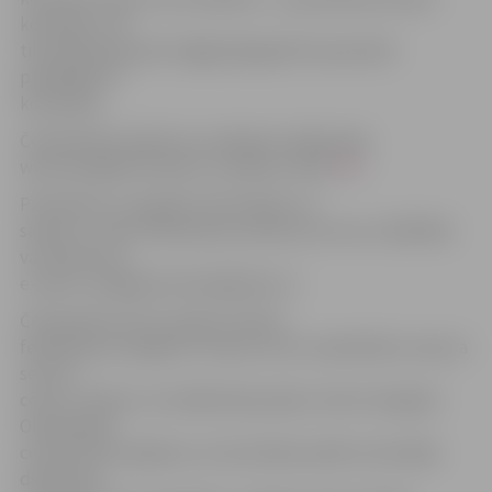
komandu, tās
tiks dalītas grupās. Pagājušajā gadā čempionātā
piedalījās 19
komandas.
Čempionāta nolikums ir pieejams mājas lapā
www.zemgalesfutbols.lv, sekojot saitei
ŠEIT
Pieteikties un papildu informāciju var
saņemt, zvanot V.Botošam pa tālruņa numuru 28334421
vai rakstot pa
e-pastu zemgalesfutbols@inbox.lv.
Čempionātu rīko Latvijas Futbola
federācijas Zemgales Futbola centrs sadarbībā ar Sporta
servisa
centru. Plānots, ka lielākā daļa spēļu notiks Zemgales
Olimpiskajā
centrā, bet iespējams, ka atsevišķas spēles atsevišķās
dienās tiks