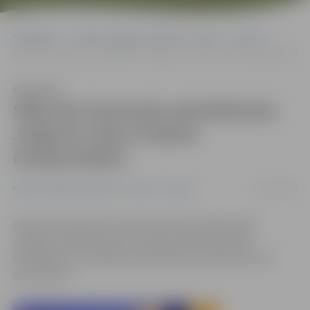
Sākumlapa
Portāla “Jelgavas Vēstnesis” arhīvs
Sports
Sākusies komandu pieteikšanās Jelgavas telpu futbola čempionātam
Klausīties
Sākusies komandu pieteikšanās
Jelgavas telpu futbola
čempionātam
01/12/2014
Portāla “Jelgavas Vēstnesis” arhīvs
Sports
Apmēram decembra vidū startēs 2014./2015. gada
Jelgavas atklātais telpu futbola čempionāts 5×5.
Komandas savu dalību čempionātā var pieteikt līdz 7.
decembrim.