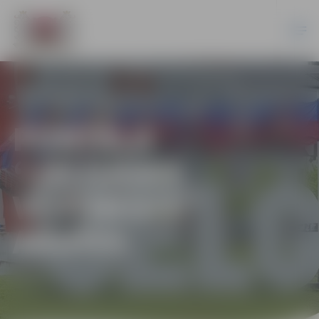
PORTĀLA
“JELGAVAS
VĒSTNESIS”
ARHĪVS