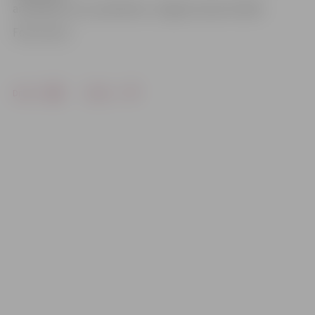
aizvadītas citur, piemēram, Jelgavas Sporta hallē.
Foto: lsm.lv
Drukāt
Dalīties