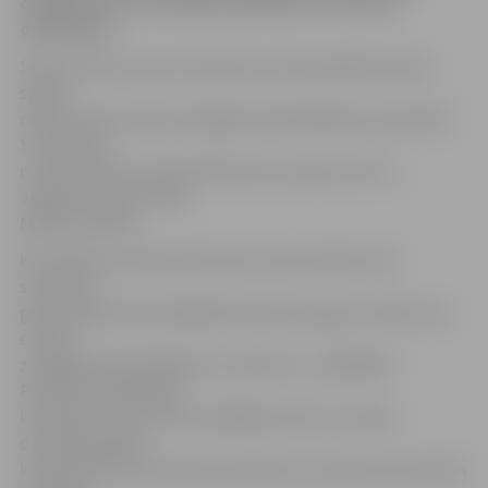
čempionāts. Komandas pieteikties var līdz 18.
decembrim.
Sporta servisa centrs informē, ka čempionāta pirmās
spēles
notiks 20. decembrī Zemgales Olimpiskajā centrā (ZOC).
Sacensības
norise plānota no decembra līdz martam ZOC un
Jelgavas Sporta hallē
Mātera ielā 44a.
Komandas var pieteikties līdz 18. decembrim pie
sacensību
galvenā tiesneša Vasīlija Botoša personīgi vai rakstot pa
e-pastu
zemgalesfutbols@inbox.lv (tālrunis – 28334421).
Pieteikumā jānorāda
komandas nosaukums; spēlētāju vārds, uzvārds,
dzimšanas gads;
komandas formas krāsas; pieteikumu paraksta komandas