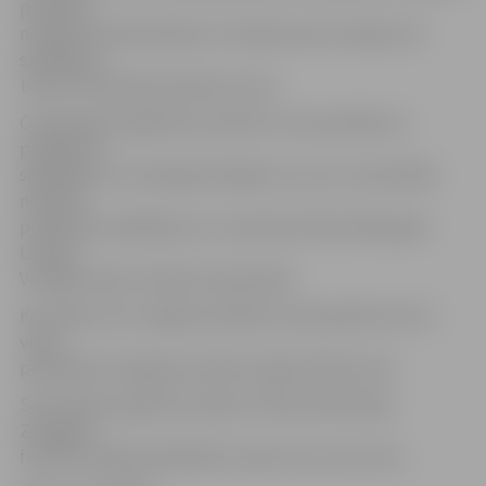
pārstāvis,
norādot kontakttelefonu. Pieteikumā var iekļaut 20
spēlētājus,
treneri, komandas pārstāvi, ārstu.
Čempionāta reglaments paredz, ka sacensībās var
piedalīties
spēlētāji, kuri sasnieguši 16 gadu vecumu. Sacensībās
nedrīkst
piedalīties spēlētāji, kuri ir pieteikti 2015./2016. gada
Latvijas
Virslīgas telpu futbola čempionātā.
Komanda, kura Jelgavas pilsētas čempionātā izcīnīs 1.
vietu,
piedalīsies Zemgales amatieru līgas finālturnīrā.
Sacensības organizē Latvijas Futbola federācijas
Zemgales
futbola nodaļa sadarbībā ar Sporta servisa centru.