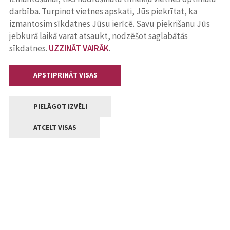
darbība. Turpinot vietnes apskati, Jūs piekrītat, ka
izmantosim sīkdatnes Jūsu ierīcē. Savu piekrišanu Jūs
jebkurā laikā varat atsaukt, nodzēšot saglabātās
sīkdatnes.
UZZINĀT VAIRĀK
.
APSTIPRINĀT VISAS
PIELĀGOT IZVĒLI
ATCELT VISAS
Kontakti