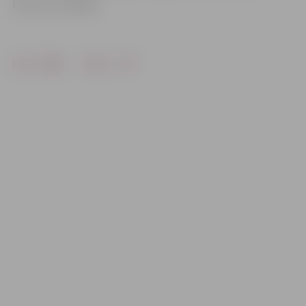
Foto: no JV arhīva
Drukāt
Dalīties