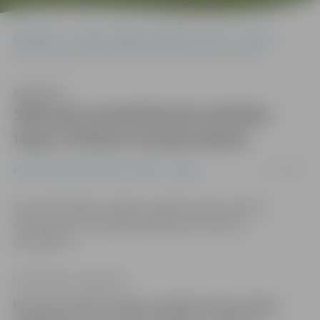
Sākumlapa
Portāla “Jelgavas Vēstnesis” arhīvs
Sports
Sākusies pieteikšanās pilsētas telpu futbola čempionātam
Klausīties
Sākusies pieteikšanās pilsētas
telpu futbola čempionātam
03/12/2015
Portāla “Jelgavas Vēstnesis” arhīvs
Sports
Decembrī sāksies Jelgavas pilsētas telpu futbola
čempionāts. Komandas pieteikties var līdz 18.
decembrim.
Ilze Knusle-Jankevica
Decembrī sāksies Jelgavas pilsētas telpu futbola