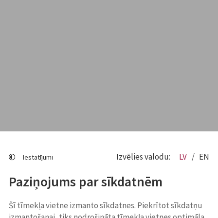
Izvēlies valodu:
LV
EN
Iestatījumi
Paziņojums par sīkdatnēm
Šī tīmekļa vietne izmanto sīkdatnes. Piekrītot sīkdatņu
izmantošanai, tiks nodrošināta tīmekļa vietnes optimāla