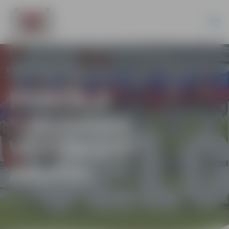
PORTĀLA
“JELGAVAS
VĒSTNESIS”
ARHĪVS