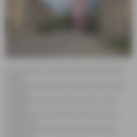
Līdz ar Satiksmes kustības drošības komisijas lēmumu,
Lāčplēša
ielā pie pirmsskolas izglītības iestādes «Rotaļa» veiktas
maksimālā
braukšanas ātruma ierobežojuma izmaiņas – šobrīd
norādītajā
Lāčplēša ielas posmā noteiktais braukšanas ātrums ir
samazināts no
30 uz 20 kilometriem stundā. Tāpat pie bērnudārza
Lāčplēša ielā