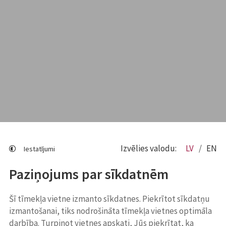
Izvēlies valodu:
LV
EN
Iestatījumi
Paziņojums par sīkdatnēm
Šī tīmekļa vietne izmanto sīkdatnes. Piekrītot sīkdatņu
izmantošanai, tiks nodrošināta tīmekļa vietnes optimāla
darbība. Turpinot vietnes apskati, Jūs piekrītat, ka