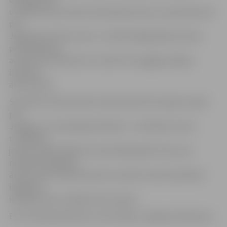
uzstādīts ātrumvalnis. Braukšanas ātrums samazināts arī
pie
Jelgavas kultūras nama – šobrīd Krišjāņa Barona ielas
posmā jābrauc
ar ātrumu 20 kilometri stundā. Pirms gājēju pārejas
izbūvēts
ātrumvalnis.
Savukārt institūta ielā no Zāļu ielas līdz Vecajam ceļam
pie
Jelgavas 1. internātpamatskolas – attīstības centra
uzstādītas
jaunas maksimālā ātruma ierobežojošās zīmes, kas
nosaka braukšanas
ātrumu līdz 30 kilometriem stundā. Arī pie šīs pilsētas
izglītības
iestādes tika uzstādīts ātrumvalnis.
Foto: Pilsētsaimiecība, Ivars Veiliņš/«Jelgavas Vēstnesis»