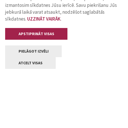
izmantosim sīkdatnes Jūsu ierīcē. Savu piekrišanu Jūs
jebkurā laikā varat atsaukt, nodzēšot saglabātās
sīkdatnes.
UZZINĀT VAIRĀK
.
APSTIPRINĀT VISAS
PIELĀGOT IZVĒLI
ATCELT VISAS
Kontakti