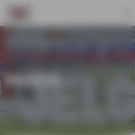
PILSĒTĀ