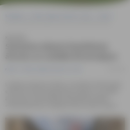
Sākumlapa
Portāla “Jelgavas Vēstnesis” arhīvs
Pilsētā
Samazina atļauto braukšanas ātrumu un uzstāda ātrumvaļņus
Klausīties
Samazina atļauto braukšanas
ātrumu un uzstāda ātrumvaļņus
31/08/2018
Pilsētā
Portāla “Jelgavas Vēstnesis” arhīvs
Uzlabojot satiksmes drošību, trīs pilsētas vietās veiktas
satiksmes kustības organizācijas izmaiņas un uzstādīti
ātrumvaļņi, informē pilsētas pašvaldības iestādes
«Pilsētsaimniecība» vadītāja vietniece Sandra Liepiņa.