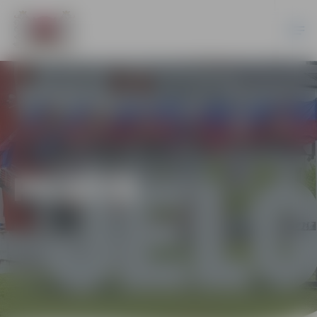
PILSĒTĀ