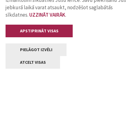
izmantosim sīkdatnes Jūsu ierīcē. Savu piekrišanu Jūs
jebkurā laikā varat atsaukt, nodzēšot saglabātās
sīkdatnes.
UZZINĀT VAIRĀK
.
APSTIPRINĀT VISAS
PIELĀGOT IZVĒLI
ATCELT VISAS
Kontakti
Jelgavas valstpilsētas pašvaldība