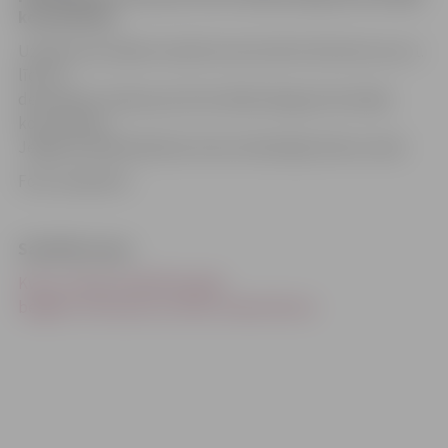
konsultāciju.
Uzņēmuma valdes locekle Gunta Arnīte informē, ka no 1.
līdz 31.
decembrim maksa par ārsta oftalmologa pirmreizējo
konsultāciju
Jelgavas poliklīnikā būs 25 eiro līdzšinējo 30 eiro vietā.
Foto: www.bh.lv
Saistītās ziņas
Kvotu trūkuma dēļ līdz gada
beigām vizīte pie acu ārstes maksā 20 eiro