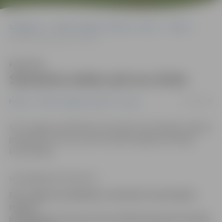
Sākumlapa
Portāla “Jelgavas Vēstnesis” arhīvs
Pilsētā
Samazina maksu pie acu ārsta
Klausīties
Samazina maksu pie acu ārsta
03/12/2015
Pilsētā
Portāla “Jelgavas Vēstnesis” arhīvs
SIA «Jelgavas poliklīnika» decembrī samazinājusi maksas
pakalpojuma cenu par ārsta oftalmologa pirmreizējo
konsultāciju.
www.jelgavasvestnesis.lv
SIA «Jelgavas poliklīnika» decembrī samazinājusi
maksas
pakalpojuma cenu par ārsta oftalmologa pirmreizējo