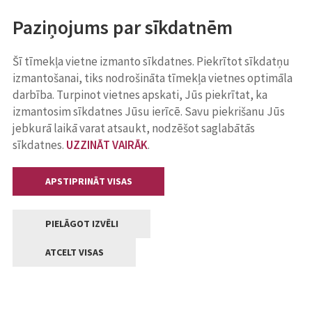
Paziņojums par sīkdatnēm
Šī tīmekļa vietne izmanto sīkdatnes. Piekrītot sīkdatņu
izmantošanai, tiks nodrošināta tīmekļa vietnes optimāla
darbība. Turpinot vietnes apskati, Jūs piekrītat, ka
izmantosim sīkdatnes Jūsu ierīcē. Savu piekrišanu Jūs
jebkurā laikā varat atsaukt, nodzēšot saglabātās
sīkdatnes.
UZZINĀT VAIRĀK
.
APSTIPRINĀT VISAS
PIELĀGOT IZVĒLI
ATCELT VISAS