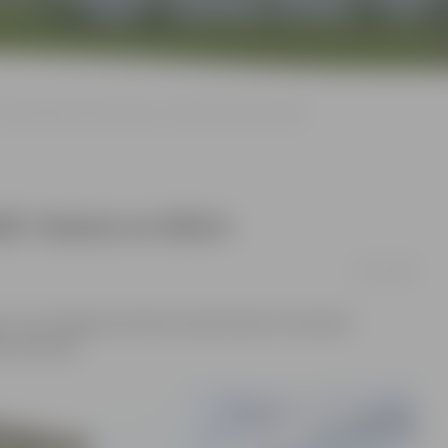
Samazinātas biļešu cenas uz izrādi «Vasara un dūmi»
ādi «Vasara un dūmi»
01/11/2016
i», kas Jelgavas kultūras namā notiks 9. novembrī
ē «Kultūra».