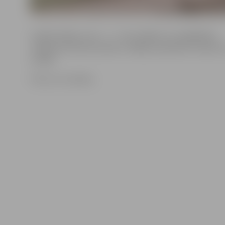
Izrādes biļešu cena – 2 – 3 eiro. Biļetes var iegādāties
Jelgavas kultūras namā un «Biļešu paradīzes» kasēs vi
Latvijā.
Foto: no JV arhīva