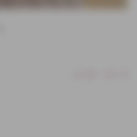
sā
Drukāt
Dalīties