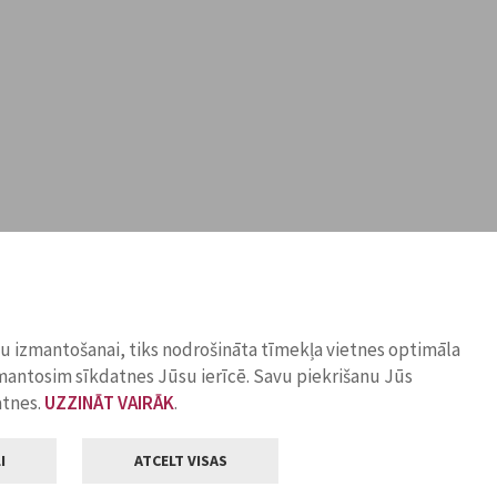
ņu izmantošanai, tiks nodrošināta tīmekļa vietnes optimāla
zmantosim sīkdatnes Jūsu ierīcē. Savu piekrišanu Jūs
atnes.
UZZINĀT VAIRĀK
.
I
ATCELT VISAS