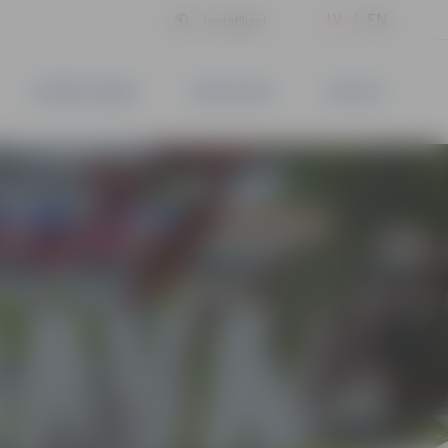
LV
EN
Iestatījumi
UZŅĒMĒJDARBĪBA
PAKALPOJUMI
KONTAKTI