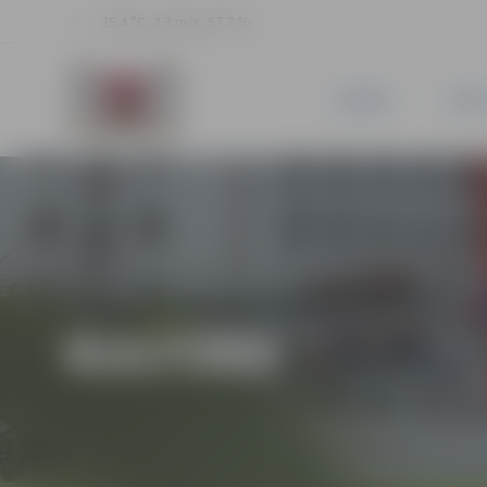
25.4 °C, 2.3 m/s, 57.7 %
JAUNUMI
PILSĒ
KULTŪRA