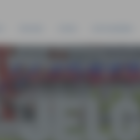
TA
PAŠVALDĪBA
IESTĀDES
KAPITĀLSABIEDRĪBAS