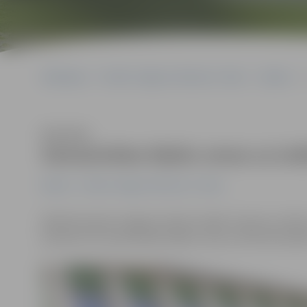
Sākumlapa
Portāla “Jelgavas Vēstnesis” arhīvs
Kultūra
Klausīties
Samazinātas biļešu cenas uz izr
Kultūra
Portāla “Jelgavas Vēstnesis” arhīvs
Ādolfa Alunāna Jelgavas teātra izrādei «Vasara un dūm
pulksten 19, samazinātas biļešu cenas, informē iestād