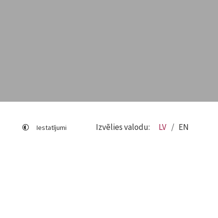
Izvēlies valodu:
LV
EN
Iestatījumi