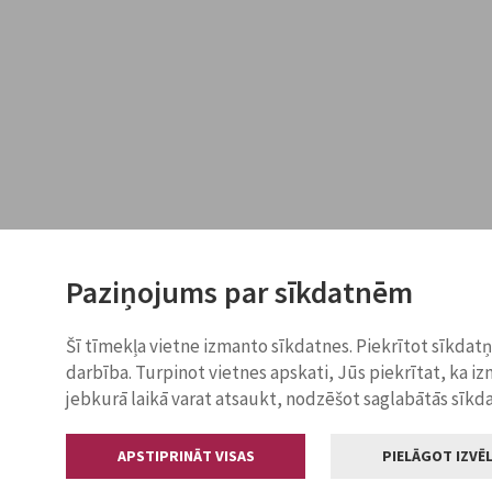
Paziņojums par sīkdatnēm
Šī tīmekļa vietne izmanto sīkdatnes. Piekrītot sīkdat
darbība. Turpinot vietnes apskati, Jūs piekrītat, ka i
jebkurā laikā varat atsaukt, nodzēšot saglabātās sīkd
APSTIPRINĀT VISAS
PIELĀGOT IZVĒL