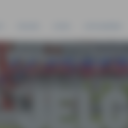
TA
PAŠVALDĪBA
IESTĀDES
KAPITĀLSABIEDRĪBAS