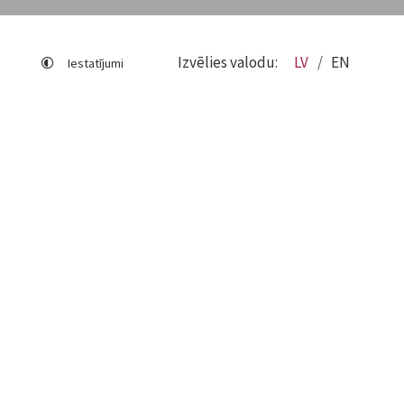
Izvēlies valodu:
LV
EN
Iestatījumi
Lapas karte
Viegli lasīt
Sociālo mediju lietošana