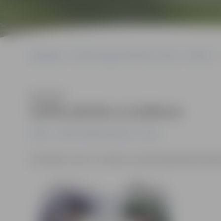
Sākumlapa
Portāla “Jelgavas Vēstnesis” arhīvs
Pilsētā
Klausīties
Sarīko pikniku uz balkona
Pilsētā
Portāla “Jelgavas Vēstnesis” arhīvs
Pēcsvētku miers un slinkums vakar bija pārņēmis kādu 