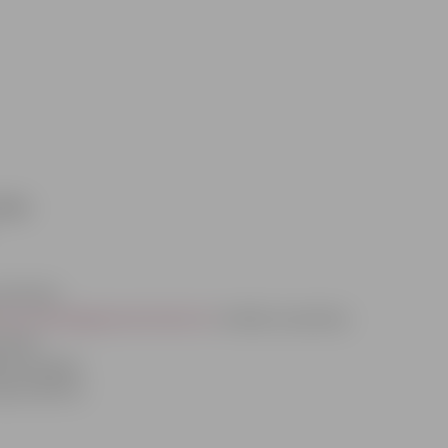
kādu
attiecību
tp://www.jelgavasvestnesis.lv/
norāda, ka policiju
e dūmi.
tbūtnē ogles
ija slinkums