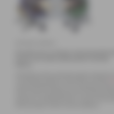
Ilze Knusle-Jankevica
Pēcsvētku miers un slinkums vakar bija pārņēmis 
jaunieti, kurš nolēma šašlikus grilēt uz dzīvokļa
balkona.
Pašvaldības policijas priekšnieka palīdze sabiedrisko 
un juridiskajos jautājumos Sandra Reksce portālam
ht
izsaukuši jaunieša kaimiņi, kam traucējuši grila radīti
Policisti veikuši ar grilētāju pārrunas, likumsargu klā
apdzēstas un cepšana pārtraukta. Jaunietim, kuram b
doties pie dabas, izteikts mutisks aizrādījums.