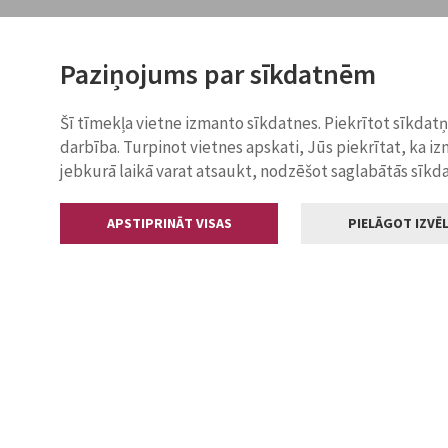
Paziņojums par sīkdatnēm
Šī tīmekļa vietne izmanto sīkdatnes. Piekrītot sīkdat
darbība. Turpinot vietnes apskati, Jūs piekrītat, ka i
jebkurā laikā varat atsaukt, nodzēšot saglabātās sīkd
APSTIPRINĀT VISAS
PIELĀGOT IZVĒL
Kontakti
Jelgavas valstp
Lielā iela 11