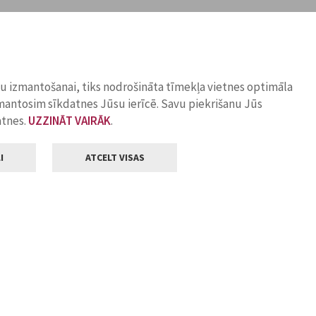
ņu izmantošanai, tiks nodrošināta tīmekļa vietnes optimāla
zmantosim sīkdatnes Jūsu ierīcē. Savu piekrišanu Jūs
atnes.
UZZINĀT VAIRĀK
.
I
ATCELT VISAS
Klientu apkalpošana
ilsētas pašvaldība
Darba laiks
, Jelgava, LV-3001
Pirmdienās
8.00 - 18.00