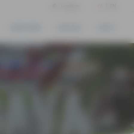
LV
EN
Iestatījumi
UZŅĒMĒJDARBĪBA
PAKALPOJUMI
KONTAKTI