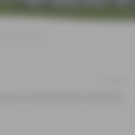
Sarīko pikniku uz balkona
25/06/2009
jaunieti, kurš nolēma šašlikus grilēt uz dzīvokļa balkona.