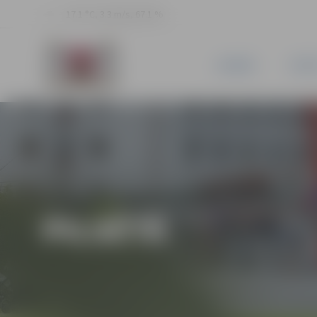
17.1 °C, 3.3 m/s, 67.1 %
JAUNUMI
PILSĒ
PILSĒTĀ