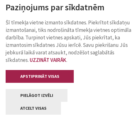
Paziņojums par sīkdatnēm
Šī tīmekļa vietne izmanto sīkdatnes. Piekrītot sīkdatņu
izmantošanai, tiks nodrošināta tīmekļa vietnes optimāla
darbība. Turpinot vietnes apskati, Jūs piekrītat, ka
izmantosim sīkdatnes Jūsu ierīcē. Savu piekrišanu Jūs
jebkurā laikā varat atsaukt, nodzēšot saglabātās
sīkdatnes.
UZZINĀT VAIRĀK
.
APSTIPRINĀT VISAS
PIELĀGOT IZVĒLI
ATCELT VISAS