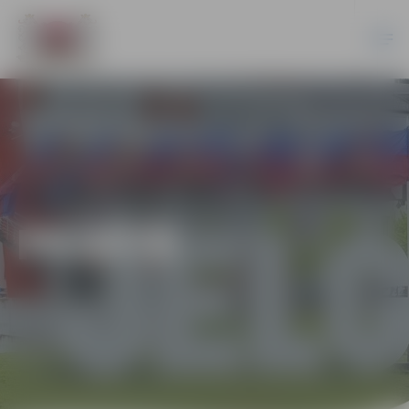
PILSĒTĀ