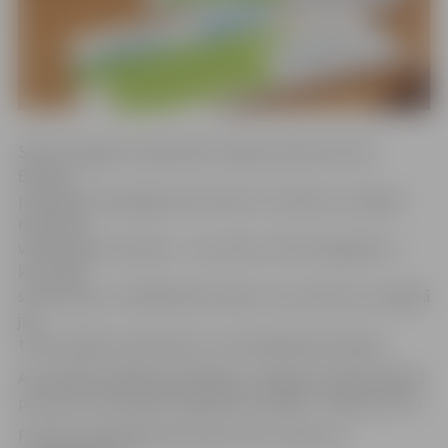
SPKC Zemgales reģionālās nodaļas pārstāve Elvīra
Brūvere
portālam www.jelgavasvestnesis.lv norāda, ka Jelgavā
reģistrēts
viens gripas slimnieks – vecumā no 15 līdz 64 gadiem –,
kas ir 28,1
saslimušais uz 100 000 iedzīvotāju. Tas nozīmē, ka Jelgavā
jau
trešo nedēļu saslimstība ir zem epidēmijas sliekšņa.
Aizvadītajā nedēļā apmeklējums Jelgavas skolās bija 96,1
procents, pirmsskolas izglītības iestādēs – 80,8 procenti.
Portāls www.jelgavasvestnesis.lv jau ziņoja, ka