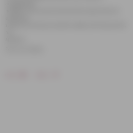
aizpagājušajā
nedēļā arī valstī kopumā saslimstība ar gripu bija zem
epidēmijas
sliekšņa, bet dati par aizvadīto nedēļu valstī kopumā vēl
nav
apkopoti.
Foto: no JV arhīva
Drukāt
Dalīties