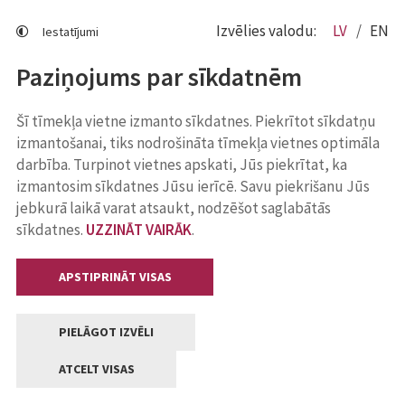
Izvēlies valodu:
LV
EN
Iestatījumi
Paziņojums par sīkdatnēm
Šī tīmekļa vietne izmanto sīkdatnes. Piekrītot sīkdatņu
izmantošanai, tiks nodrošināta tīmekļa vietnes optimāla
darbība. Turpinot vietnes apskati, Jūs piekrītat, ka
izmantosim sīkdatnes Jūsu ierīcē. Savu piekrišanu Jūs
jebkurā laikā varat atsaukt, nodzēšot saglabātās
sīkdatnes.
UZZINĀT VAIRĀK
.
APSTIPRINĀT VISAS
PIELĀGOT IZVĒLI
ATCELT VISAS