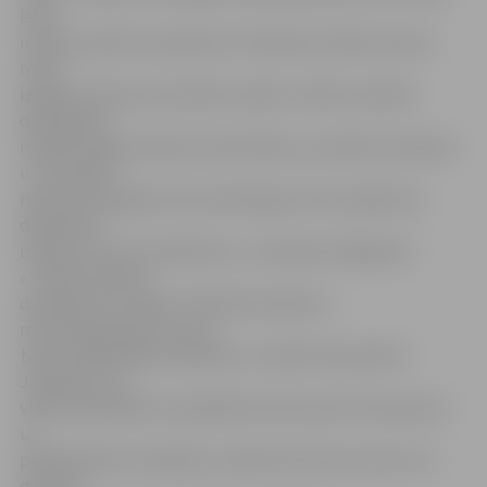
ielā 2
notiks 6. aprīlī no pulksten 12. Meistars Oskars Krauze
mācīs
izgatavot koka automobili, ieskatu stikla mozaīkas
darināšanas
mākslā sniegs meistare Zane Vēvere, savukārt virpošanu
uz podnieka
ripas varēs apgūt pie Ilonas Brizgas. Katrs pasākuma
dalībnieks
izgatavos vienu priekšmetu, un akcijas noslēgumā
«Jundā» plānota
darinājumu izstāde. Pieteikties kādai no
meistardarbnīcām var pa
tālruni 63022298 vai klātienē «Jundā» Pasta ielā 32.
Jāpiebilst, ka
vienā nodarbībā var piedalīties līdz desmit interesentu
un
pieteikšanās turpināsies, kamēr būs brīvas vietas. Visi
darbam