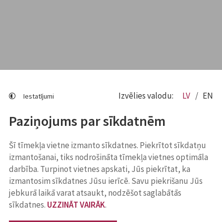
Izvēlies valodu:
LV
EN
Iestatījumi
Paziņojums par sīkdatnēm
Šī tīmekļa vietne izmanto sīkdatnes. Piekrītot sīkdatņu
izmantošanai, tiks nodrošināta tīmekļa vietnes optimāla
darbība. Turpinot vietnes apskati, Jūs piekrītat, ka
izmantosim sīkdatnes Jūsu ierīcē. Savu piekrišanu Jūs
jebkurā laikā varat atsaukt, nodzēšot saglabātās
sīkdatnes.
UZZINĀT VAIRĀK
.