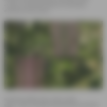
«Junda» un amatnieku darbnīcā un tautastērpu
darinātavā «Austras raksti».
Iemācīties strādāt ar koku, stiklu un mālu
varēs «Jundas» atvērtajās meistardarbnīcās, kas Skolas