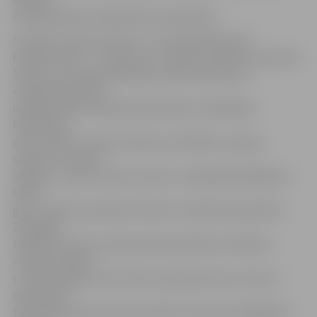
nepieciešamie materiāli tiks nodrošināti.
Savukārt «Austras raksti» uz meistardarbnīcām
Filozofu ielā 5 – 1 aicina 6. un 7. aprīlī. 6. aprīlī no pulksten
10 līdz 17 ar augu krāsvielām varēs krāsot dziju.
«Dalībniekiem būs
iespēja redzēt, kā dzija tiek krāsota ar dabiskām
krāsvielām –
ozolu, alkšņu, sīpolu mizām, kumelītēm, madaru
saknēm un citiem
augiem,» stāsta «Austras rakstu» vadītāja Aija Mālkalna.
Gan 6.,
gan 7. aprīlī no pulksten 10 līdz 17 darbnīcā paredzēti
Zemgales
rakstaino brunču aušanas demonstrējumi stellēs ar
velkamo iekārtu
un būs iespēja ne vien vērot aušanas procesu, bet arī
iesaistīties
tajā. Šajās dienās «Austras rakstos» būs arī etnogrāfisku