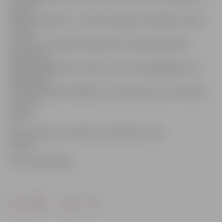
somiņu
šūšanas darbnīca – tās tiks darinātas no dažādu novadu
brunču
auduma. Interesenti darbnīcām aicināti pieteikties
iepriekš pa
tālruni 29116210 vai e-pastu austras.raksti@gmail.com.
Nodarbības
vadīs meistares A.Mālkalna, Jana Eveliņa, Ieva Hofmane
un Daina
Ieviņa.
Visi «Satiec savu meistaru!» pasākumi ir bez
maksas.
Foto: publicitātes
Drukāt
Dalīties