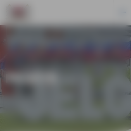
PILSĒTĀ