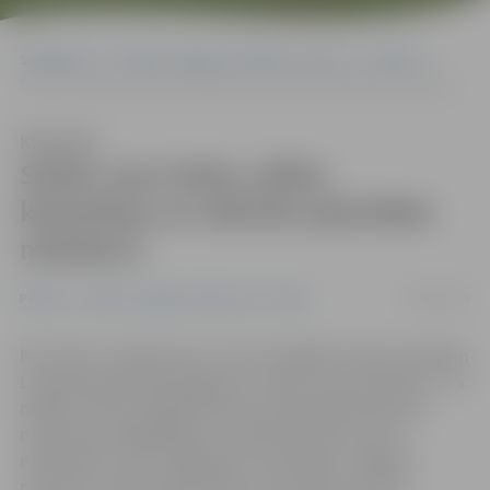
Sākumlapa
Portāla “Jelgavas Vēstnesis” arhīvs
Pilsētā
Satiec savu koka, stikla, keramikas un tekstila apstrādes meistaru!
Klausīties
Satiec savu koka, stikla,
keramikas un tekstila apstrādes
meistaru!
29/03/2019
Pilsētā
Portāla “Jelgavas Vēstnesis” arhīvs
No 5. līdz 7. aprīlim jau 11. reizi ar dažādu amatu prasmēm
Latvijā iepazīstinās pasākums «Satiec savu meistaru!». Tā
mērķis ir vēstīt sabiedrībai par nemateriālā kultūras
mantojuma saglabāšanu un pārmantošanu, kā arī
meistariem, viņu zināšanām un prasmēm. Jelgavas
meistarus varēs sastapt bērnu un jauniešu centrā