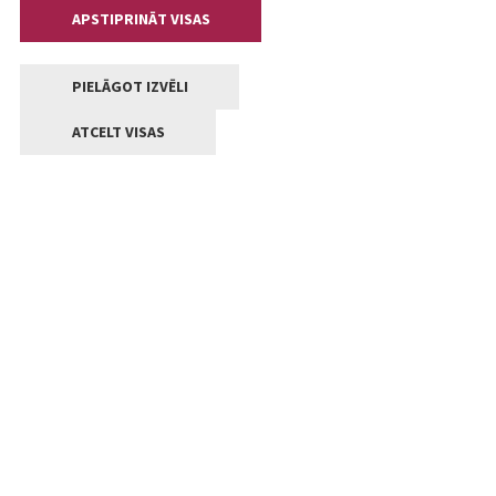
APSTIPRINĀT VISAS
PIELĀGOT IZVĒLI
ATCELT VISAS
Kontakti
Jelgavas valstpilsētas pašvaldība
Lielā iela 11, Jelgava, LV-3001
+371 63005522
pasts@jelgava.lv