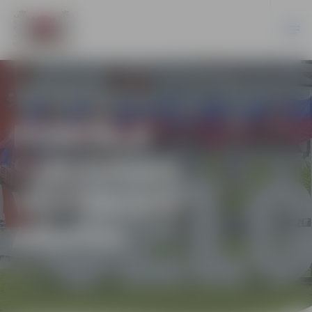
PORTĀLA
“JELGAVAS
VĒSTNESIS”
ARHĪVS