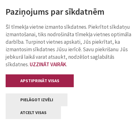
Paziņojums par sīkdatnēm
Šī tīmekļa vietne izmanto sīkdatnes. Piekrītot sīkdatņu
izmantošanai, tiks nodrošināta tīmekļa vietnes optimāla
darbība. Turpinot vietnes apskati, Jūs piekrītat, ka
izmantosim sīkdatnes Jūsu ierīcē. Savu piekrišanu Jūs
jebkurā laikā varat atsaukt, nodzēšot saglabātās
sīkdatnes.
UZZINĀT VAIRĀK
.
APSTIPRINĀT VISAS
PIELĀGOT IZVĒLI
ATCELT VISAS