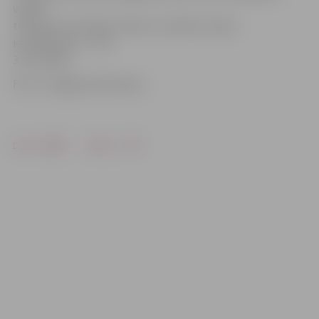
vieglā
transporta kustībai: tiltam ir noteikts masas
ierobežojums – līdz
3,5 tonnām.
Foto: «Jelgavas Vēstnesis»
Drukāt
Dalīties