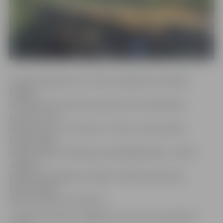
Lai gan bija plānots, ka tilts būs slēgts līdz mēneša
beigām,
remontdarbus izdevies paveikt krietni īsākā laika
periodā, un no
šodienas pār to var braukt. «Tiltam ir saremontēts
bojātais klājs,
nomainot gan virsklāja, gan apakšklāja dēļus,» stāsta
Jelgavas
pilsētas pašvaldības iestādes «Pilsētsaimniecība»
hidrotehnisko
būvju inženiere Ilva Meiere.
«Pilsētsaimniecība» atgādina, ka šis tilts ir paredzēts