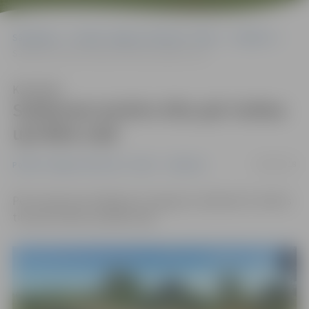
Sākumlapa
Portāla “Jelgavas Vēstnesis” arhīvs
Satiksme
Satiksmei atvērts tilts pār Svētes upi Bāra ceļā
Klausīties
Satiksmei atvērts tilts pār Svētes
upi Bāra ceļā
08/08/2018
Portāla “Jelgavas Vēstnesis” arhīvs
Satiksme
Pēc remonta no šodienas, 8. augusta, satiksmei ir atvērts
tilts pār Svētes upi Bāra ceļā.