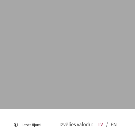
Izvēlies valodu:
LV
EN
Iestatījumi