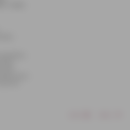
tis – viņam,
sitātes
nolaupīšanu,
brīvības
rīvības
fiscējot mantu
laiku līdz
Drukāt
Dalīties