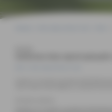
Sākumlapa
Portāla “Jelgavas Vēstnesis” arhīvs
Pilsētā
Klausīties
Satiksmes ielas rajonā aplaupīts 
Pilsētā
Portāla “Jelgavas Vēstnesis” arhīvs
Sestdien, 15. novembrī, ap pulksten 20.30 Satiksmes ie
viņam, nodarot miesas bojājumus, nolaupītas divas kla
Ilze Knusle-Jankevica
Sestdien, 15. novembrī, ap pulksten 20.30 Satiks