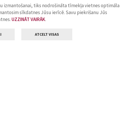
ņu izmantošanai, tiks nodrošināta tīmekļa vietnes optimāla
zmantosim sīkdatnes Jūsu ierīcē. Savu piekrišanu Jūs
atnes.
UZZINĀT VAIRĀK
.
I
ATCELT VISAS
Klientu apkalpošana
ilsētas pašvaldība
Darba laiks
, Jelgava, LV-3001
Pirmdienās
8.00 - 18.00
Otrdienās
8.00 - 17.00
22
Trešdienās
8.00 - 17.00
va.lv
Ceturtdienās
8.00 - 17.00
Piektdienās
8.00 - 14.30