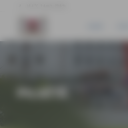
18.4 °C, 3.4 m/s, 79.6 %
JAUNUMI
PILSĒ
PILSĒTĀ