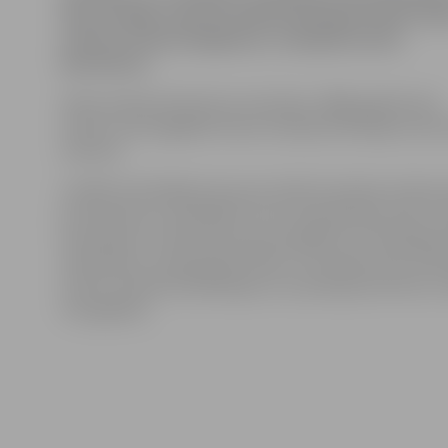
ielas un Meiju ceļa krustojumā aplaupīts kāds vīrie
nodarot miesas bojājumus, nolaupītas divas
klaviatūras.
Valsts policija informē, ka cietušais, 1986. gadā dzimis
vīrietis, tika nogādāts Paula Stradiņa klīniskajā univer
slimnīcā.
Uzsākts kriminālprocess par svešas kustamas mantas 
ja tā saistīta ar vardarbību. Par to paredzētais sods ir 
atņemšana uz laiku līdz pieciem gadiem vai īslaicīga b
atņemšana, vai piespiedu darbs, vai naudas sods, kon
vai bez mantas konfiskācijas un ar policijas kontroli uz 
trim gadiem.