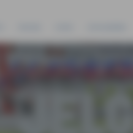
TA
PAŠVALDĪBA
IESTĀDES
KAPITĀLSABIEDRĪBAS