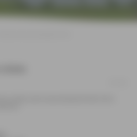
Satiksmes ielas rajonā aplaupīts vīrietis
vīrietis
19/11/2014
las un Meiju ceļa krustojumā aplaupīts kāds vīrietis –
viatūras.
mes