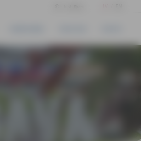
LV
EN
Iestatījumi
UZŅĒMĒJDARBĪBA
PAKALPOJUMI
KONTAKTI