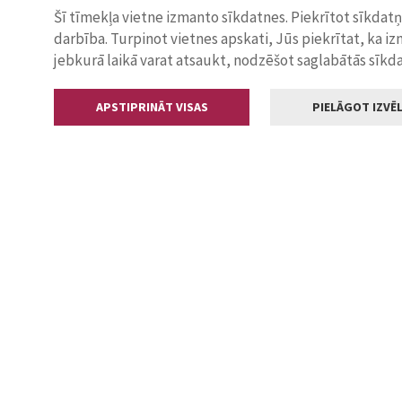
Šī tīmekļa vietne izmanto sīkdatnes. Piekrītot sīkdat
darbība. Turpinot vietnes apskati, Jūs piekrītat, ka i
jebkurā laikā varat atsaukt, nodzēšot saglabātās sīkd
APSTIPRINĀT VISAS
PIELĀGOT IZVĒL
Kontakti
Jelgavas valstp
Lielā iela 11
+371 630055
pasts@jelga