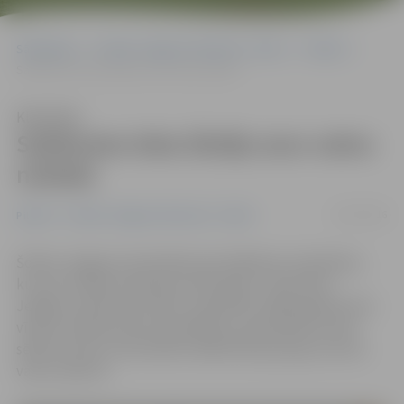
Sākumlapa
Portāla “Jelgavas Vēstnesis” arhīvs
Pilsētā
Satiksmes ielas šāvējs savu vainu noliedz
Klausīties
Satiksmes ielas šāvējs savu vainu
noliedz
20/12/2016
Pilsētā
Portāla “Jelgavas Vēstnesis” arhīvs
Šodien Jelgavas tiesā sākta krimināllietas izskatīšana,
kur par cilvēka nošaušanu 2015. gada 7. decembrī
Jelgavā, Satiksmes ielā 51, apsūdzēts 1983. gadā dzimis
vīrietis. Noklausoties apsūdzības, apsūdzētais tiesas
sēdē cietušo un liecinieku klātbūtnē paziņoja, ka savu
vainu neatzīst.