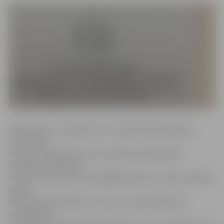
Apsūdzētais – apmēram 170 – 180 centimetrus garš,
tievs, īsiem
matiem, riņķiem zem acīm. Ģērbies miesaskrāsas
džemperī un džinsos.
Izturas neuzkrītoši un pieklājīgi atbild uz visiem tiesneša
Andra
Škutāna jautājumiem. Savu vainu noziegumā viņš
noliedz, pēc