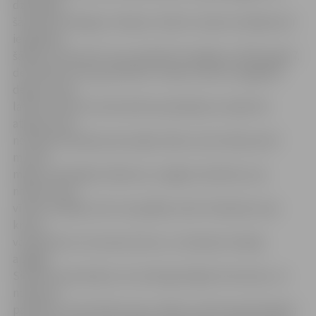
dzirdējuši
šāvieniem līdzīgus trokšņus. Daži no viņiem redzējuši arī
iespējamo
šāvēju, bet precīzi viņu aprakstīt nespēja, jo 2015. gada 7.
decembra rīts (ap pulksten 7) bijis tumšs un pagalmā
degusi viena
laterna. Viena no lieciniecēm pastāstīja, ka tajā rītā
atgriezusies
no darba. Kad bijusi pie spēļu zāles, kas atrodas pretī
mirušā
mājai, izdzirdējusi šāvienus un gājusi skatīties, kas
notiek. Viens
vīrietis stāvējis, bet otrs gulējis zemē. Stāvošais viņai
krievu
valodā teicis, lai viņa iet prom, un tad pats mierīgi
aizgājis.
Sieviete ieraudzījusi, ka zemē gulošajam tek asinis, un
nolēmusi
palīdzēt, nevis doties prom, sākusi zvanīt operatīvajiem