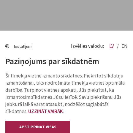
Izvēlies valodu:
LV
EN
Iestatījumi
Paziņojums par sīkdatnēm
Šī tīmekļa vietne izmanto sīkdatnes. Piekrītot sīkdatņu
izmantošanai, tiks nodrošināta tīmekļa vietnes optimāla
darbība. Turpinot vietnes apskati, Jūs piekrītat, ka
izmantosim sīkdatnes Jūsu ierīcē. Savu piekrišanu Jūs
jebkurā laikā varat atsaukt, nodzēšot saglabātās
sīkdatnes.
UZZINĀT VAIRĀK
.
APSTIPRINĀT VISAS