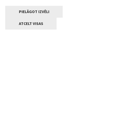
PIELĀGOT IZVĒLI
ATCELT VISAS
Kontakti
Jelgavas valstpilsētas pašvaldība
Lielā iela 11, Jelgava, LV-3001
+371 63005522
pasts@jelgava.lv