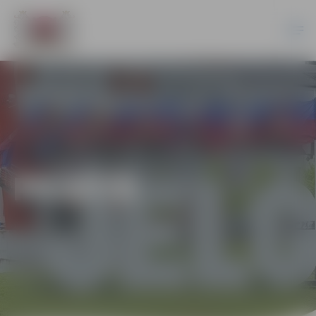
PILSĒTĀ