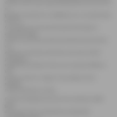
vīrieša stāvoklis bija smags. Nākamajā dienā viņš slimnīcā
no
gūtajām traumām mira. Jāatgādina, ka uz viņu šāva sešas
reizes no
tuva attāluma. Prokuratūra iepriekš informēja, ka
apsūdzētais Rīgā
saticies ar pirmstiesas laikā nenoskaidrotām personām,
viņi
iedzēruši un lietojuši narkotikas, kad viņam izteikts
piedāvājums
nogalināt šo konkrēto vīrieti, par to saņemot 5000 eiro.
Viņš
piekritis, devies uz Jelgavu un pie mājas ar ieroci
sagaidījis
cietušo dodamies uz darbu.
Portāls www.jelgavasvestnesis.lv jau rakstīja, ka 1983.
gadā
dzimušais vīrietis ir apsūdzēts par slepkavību