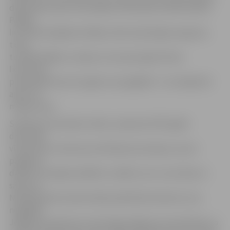
dienestiem, pēc tam savākusi izbirušās cietušā mantas.
Pārējie
liecinieki iespējamo šāvēju raksturoja kā gara auguma,
tievu,
tumšās drēbēs, ar kapuci vai cepuri galvā. Divas
liecinieces
pamanījušas kaut ko gaišu viņa apģērbā – tie varēja būt
apavi vai
mugursoma.
Saskaņā ar liecinieku teikto, sašautais 1975. gadā
dzimušais
vīrietis pēc uzbrukuma vēl bijis pie samaņas, saucis
palīgā un
dažiem vēl spējis atbildēt, norādot, ka uz viņu šāva un
sāp visur.
Neatliekamās medicīniskās palīdzības dienests viņu
nogādāja
Jelgavas slimnīcā, kur ārsti ilgi cīnījās par viņa dzīvību, jo