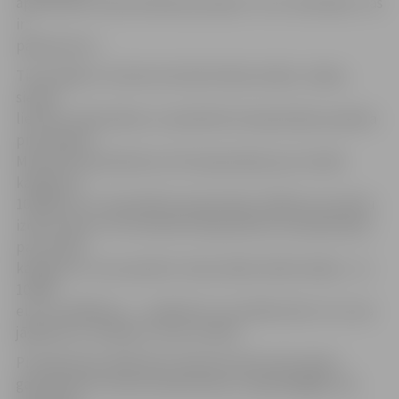
apsūdzības noklausīšanās paziņojot: «Es to neizdarīju. Tas
ir
pārpratums.»
Tiesa sākās ar cietušo (mirušā vīrieša vecāku, māsas,
sievas)
liecību uzklausīšanu un pieteikto kompensāciju apmēra
precizēšanu.
Mirušā sieva pieteikusi arī kompensāciju par morālo
kaitējumu
10 000 eiro un materiālo kompensāciju 1920 eiro par bēru
izdevumiem. Arī mirušā tēvs bija pieteicis kompensāciju
par morālo
kaitējumu, kuras apmēru tiesas sēdes laikā mainīja – no
10 000
eiro uz 50 000 eiro –, piebilstot, ka cilvēka nāvi un to, kas
jāpārdzīvo vecākiem, nevar izmērīt.
Pirmajā tiesas sēdē tika uzklausīti deviņi liecinieki –
galvenokārt mirušā vīrieša kaimiņi un garāmgājēji, kas