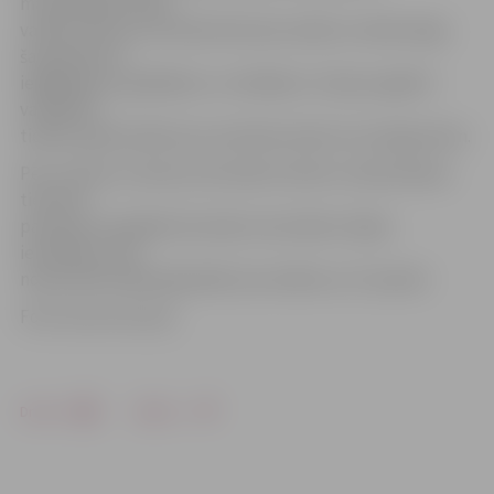
mantkārīgā nolūkā
vairāku personu dzīvībai bīstama veidā un nelikumīgu
šaujamieroča
iegādāšanos, glabāšanu un nēsāšanu. Viņš jau agrāk ir
vairākkārt
tiesāts, galvenokārt par mantiska rakstura noziegumiem.
Pēc cietušo un deviņu liecinieku liecību uzklausīšanas
tiesnesis
paziņoja, ka pārējie liecinieki, kas šodien nebija
ieradušies, tiks
nopratināti nākamajā sēdē, kas nolikta uz 27. janvāri.
Foto: Austris Auziņš
Drukāt
Dalīties