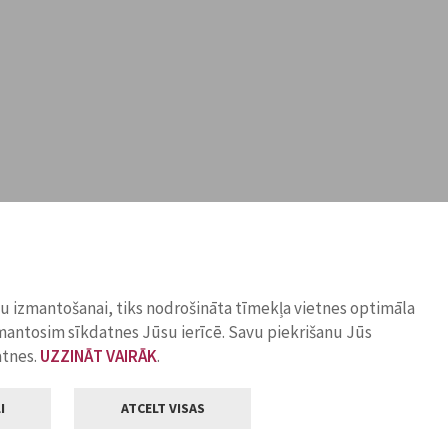
ņu izmantošanai, tiks nodrošināta tīmekļa vietnes optimāla
zmantosim sīkdatnes Jūsu ierīcē. Savu piekrišanu Jūs
atnes.
UZZINĀT VAIRĀK
.
I
ATCELT VISAS