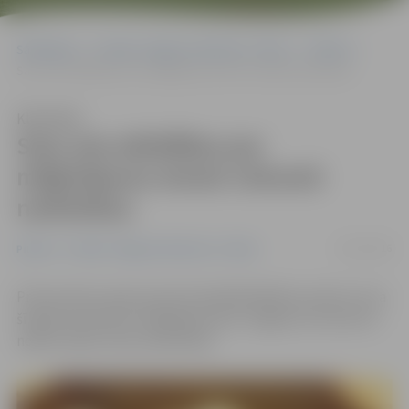
Sākumlapa
Portāla “Jelgavas Vēstnesis” arhīvs
Pilsētā
Sauc pie atbildības par mēģinājumu ienest cietumā narkotikas
Klausīties
Sauc pie atbildības par
mēģinājumu ienest cietumā
narkotikas
20/12/2016
Pilsētā
Portāla “Jelgavas Vēstnesis” arhīvs
Prokuratūra saukusi pie kriminālatbildības sievieti, kura
šī gada septembrī mēģināja ienest Jelgavas cietumā un
nodot savam vīram narkotikas.