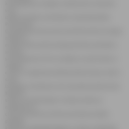
kā 2,8432 gramus aizliegtu sevišķi bīstamu narkotisku
vielu –
izžāvētu kanabisu (marihuāna). Latvijas Republikas
Prokuratūras
Ģenerālprokuratūras preses sekretāre Kristīne Sutugina
norāda, ka
minētās vielas sieviete iesaiņoja polimēra materiālā un
ievietoja
savā taisnajā zarnā. Tās tur paslēpusi, sieviete devās uz
Jelgavas
cietumu, lai ilgstošās satikšanās laikā tās slepus nodotu
savam
laulātajam. Ieslodzījuma vietu pārvaldes pārstāve Ināra
Makārova
skaidro, ka ieslodzītajiem ir tiesības satikties ar
radiniekiem un
citām personām bez brīvības atņemšanas iestādes
pārstāvja
klātbūtnes. Ilglaicīgā tikšanās ir uz laiku no sešām līdz