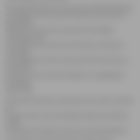
Vēl apsūdzētā persona saukta pie kriminālatbildības pēc
Krimināllikuma 253.2 panta otrās daļas, kas nozīmē, ka
iepriekšējās
darbības veikusi personu grupa pēc iepriekšējas
vienošanās, kā arī
Krimināllikuma 15. panta ceturtās daļas un 309. panta
otrās daļas:
par mēģinājumu nodot narkotiskās vielas ieslodzījuma
vietā esošai
personai, kas nav izdarīts līdz galam no vainīgā gribas
neatkarīgu
iemeslu dēļ.
Prokuratūra norāda, ka neviena persona netiek uzskatīta
par
vainīgu, kamēr vaina noziedzīga nodarījuma izdarīšanā
netiek
konstatēta Kriminālprocesa likumā noteiktajā kārtībā.