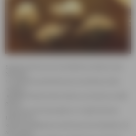
Saskaņā ar lēmumu par krimināllietas nodošanu tiesai
2016. gada
12. septembrī apsūdzētā persona realizācijas nolūkā
neatļauti
iegādājās 30 baltas krāsas tabletes, kas kopā satur 0,060
gramus
psihotropo vielu klonazepāmu un 17 gaiši dzeltenas
tabletes, kas
kopā satur 0,085 gramus psihotropo vielu diazepāmu, kā
arī ne mazāk