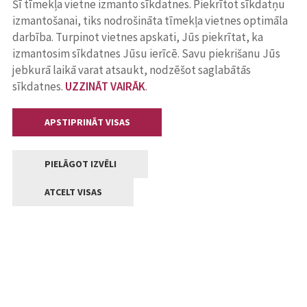
Šī tīmekļa vietne izmanto sīkdatnes. Piekrītot sīkdatņu
izmantošanai, tiks nodrošināta tīmekļa vietnes optimāla
darbība. Turpinot vietnes apskati, Jūs piekrītat, ka
izmantosim sīkdatnes Jūsu ierīcē. Savu piekrišanu Jūs
jebkurā laikā varat atsaukt, nodzēšot saglabātās
sīkdatnes.
UZZINĀT VAIRĀK
.
APSTIPRINĀT VISAS
PIELĀGOT IZVĒLI
ATCELT VISAS