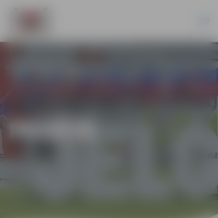
PILSĒTĀ