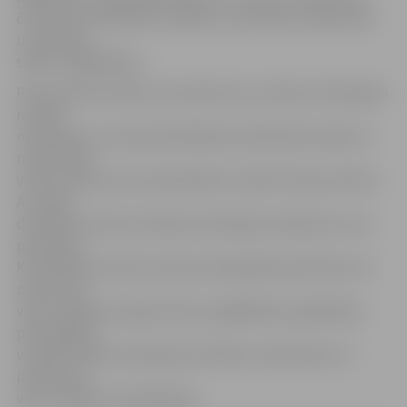
četrdesmit astoņām stundām, lai veicinātu radniecisko
un ģimenes
sakaru saglabāšanu.
Prokuratūrā norāda, ka sievietei savu nodomu līdz galam
realizēt
neizdevās, jo viņas pārmeklēšanas laikā psihotropās un
narkotiskās
vielas atrada cietuma darbinieki. Sieviete tika aizturēta.
Ar savām
darbībām sieviete izdarīja noziedzīgu nodarījumu, kas
paredzēts
Krimināllikuma 253.1 panta pirmajā daļā (narkotisko vai
psihotropo
vielu neatļauta izgatavošana, iegādāšanās, glabāšana,
pārvadāšana
vai pārsūtīšana realizācijas nolūkā vai narkotisko vai
psihotropo
vielu neatļauta realizēšana).