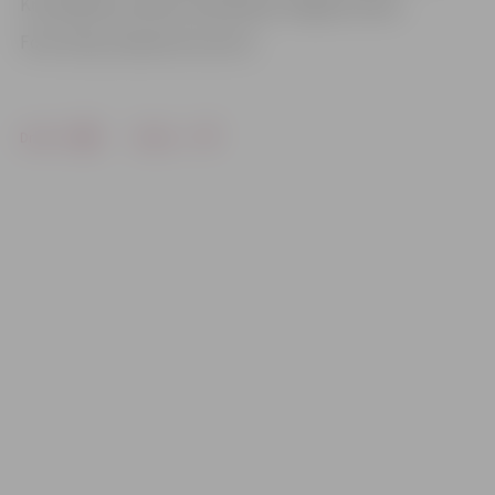
Krimināllieta nodota izskatīšanai Jelgavas tiesai.
Foto: http://www.tvm.com.mt
Drukāt
Dalīties