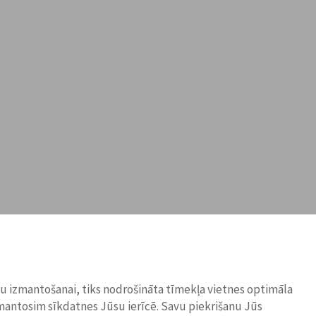
ņu izmantošanai, tiks nodrošināta tīmekļa vietnes optimāla
zmantosim sīkdatnes Jūsu ierīcē. Savu piekrišanu Jūs