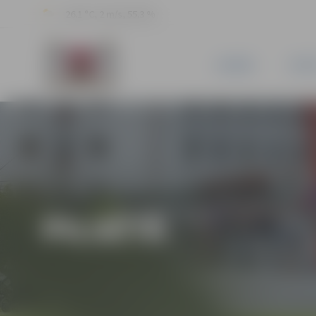
26.1 °C, 2 m/s, 55.3 %
JAUNUMI
PILSĒ
PILSĒTĀ