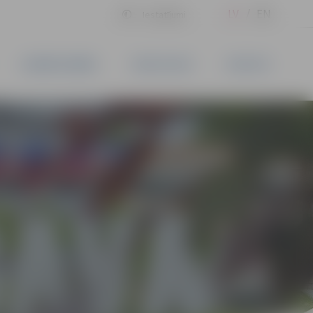
LV
EN
Iestatījumi
UZŅĒMĒJDARBĪBA
PAKALPOJUMI
KONTAKTI