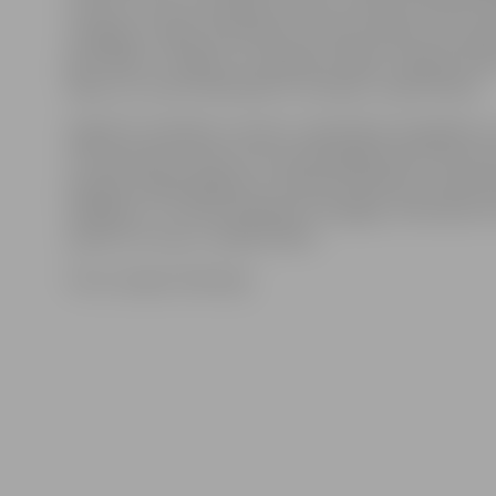
vilcienu uzreiz nomainām, bet 18. novembra rītā tas ne
iespējams, tāpēc apzīmētais vilciena sastāvs brauca g
gan tālāk uz Jelgavu un atpakaļ uz Rīgu. Tad gan vilci
depo, kur mūsu darbinieki to notīrīja,» stāsta E.Ālers.
Šogad AS «Pasažieru vilciens» reģistrējusi 51 gadījumu
ticis apzīmēts vilciens. Par visiem gadījumiem tiek ziņ
policijai. Šogad ķēpājumu tīrīšanai iztērēti jau vairāk 
18 000 eiro. «Ja tiek noskaidrots vainīgais, tad izdevum
piedzīti no viņa,» norāda E.Ālers.
Foto: Latvijas Televīzija