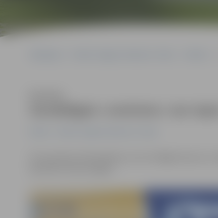
Sākumlapa
Portāla “Jelgavas Vēstnesis” arhīvs
Pilsētā
Klausīties
Savdabīgais «sveiciens» nav tapi
Pilsētā
Portāla “Jelgavas Vēstnesis” arhīvs
18. novembra rītā pasažierus, kuri no Rīgas brauca uz
apzīmēti vilciena vagoni.