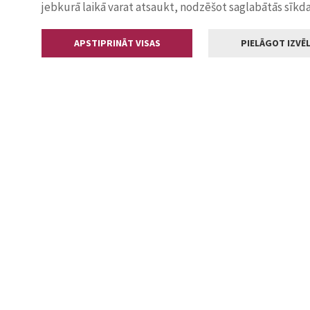
jebkurā laikā varat atsaukt, nodzēšot saglabātās sīkd
APSTIPRINĀT VISAS
PIELĀGOT IZVĒL
Kontakti
Jelgavas valstp
Lielā iela 11
+371 630055
pasts@jelga