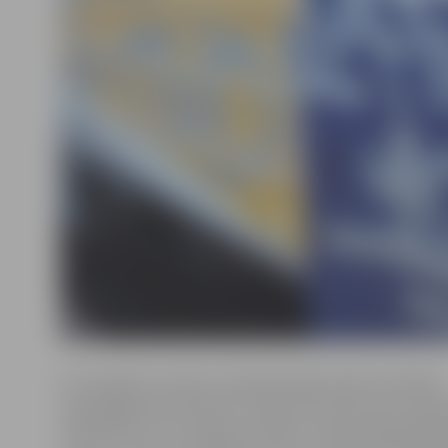
AS «Pasažieru vilciens» pārstāvis Egons Ālers portālam
www.jelgavasvestnesis.lv norāda, ka vilciens ticis apz
Saulkrastos, kur atradies pa nakti. «Parasti šādos gad