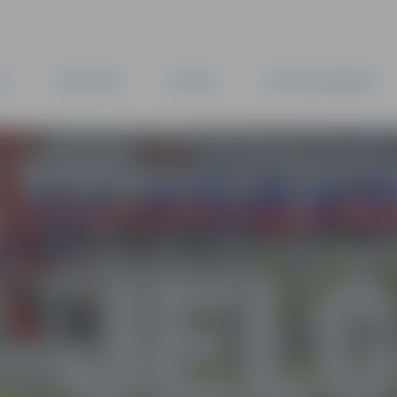
TA
PAŠVALDĪBA
IESTĀDES
KAPITĀLSABIEDRĪBAS