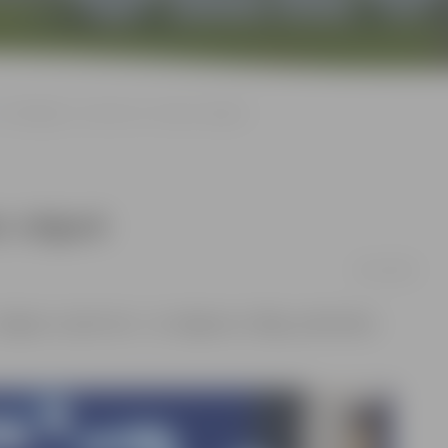
Savdabīgais «sveiciens» nav tapis Jelgavā
s Jelgavā
20/11/2018
 Jelgavu un pēc tam – no Jelgavas uz Rīgu, pārsteidza