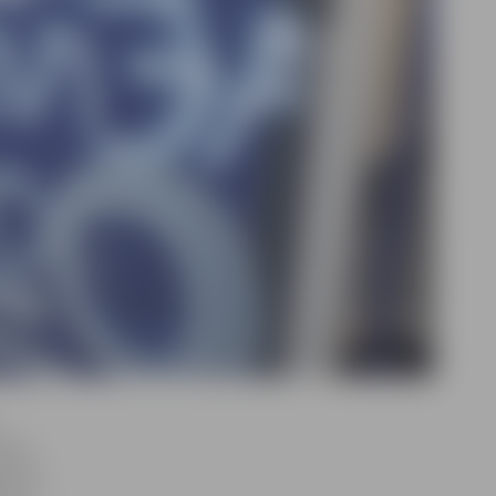
īmēts
ījumos