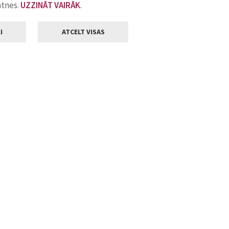
atnes.
UZZINĀT VAIRĀK
.
I
ATCELT VISAS
Klientu apkalpošana
ilsētas pašvaldība
Darba laiks
, Jelgava, LV-3001
Pirmdienās
8.00 - 18.00
Otrdienās
8.00 - 17.00
22
Trešdienās
8.00 - 17.00
va.lv
Ceturtdienās
8.00 - 17.00
Piektdienās
8.00 - 14.30