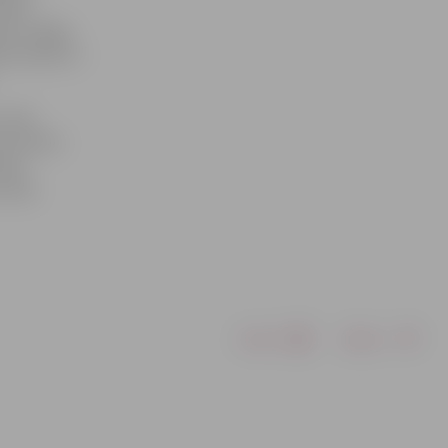
bija
an uz Rīgu,
ens devās uz
, kad
ots Valsts
nekā
i tiek
Drukāt
Dalīties