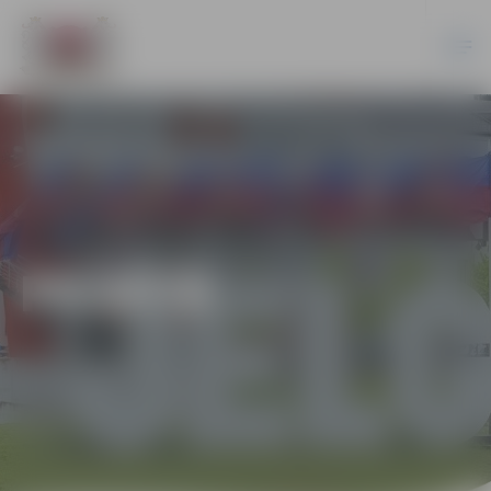
PILSĒTĀ