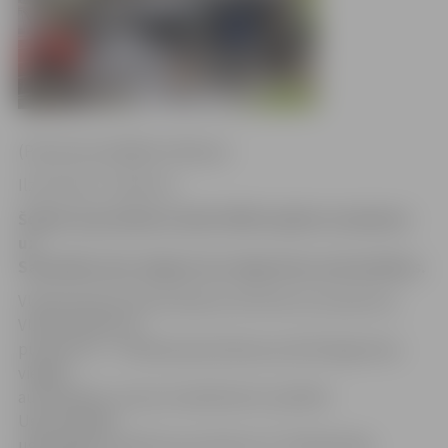
(Pievienota pēdējā rindkopa.)
Ilze Knusle-Jankevica
Šodien ap pusdienas laiku VUGD saņēma izsaukumu
uz
Savienības ielu Jelgavā, kur dega divas automašīnas.
VUGD pārstāve Marita Masule informē, ka izsaukumu
VUGD saņēma ap
pulksten 11 – metāla pieņemšanas punktā dega divas
vieglās
automašīnas astoņu kvadrātmetru platībā.
Ugunsdzēsēji
ugunsgrēku nodzēsa ap pulksten 12. Dzēšanā bija