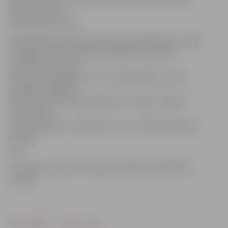
iesaistīta viena
VUGD autocisterna.
Pašvaldības policija precizē, ka automašīnas, kas bija
aizdegušās, bija nodotas metāllūžņos. Metāla
uzpirkšanas punkta
darbinieks zāģēja vienu no automašīnām, kad tai
aizdegās degvielas
bāka. Uguns liesmas pārmetās uz blakus stāvošo
automašīnu.
Ugunsdzēsēji visu apdzēsa, pirms notika sprādziens.
Cietušo
nav.
Foto: Raitis Supe un Jelgavas pilsētas Pašvaldības
policija
Drukāt
Dalīties