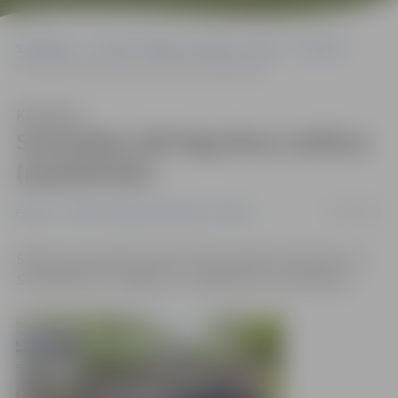
Sākumlapa
Portāla “Jelgavas Vēstnesis” arhīvs
Pilsētā
Savienības ielā deg divas mašīnas (papildināta)
Klausīties
Savienības ielā deg divas mašīnas
(papildināta)
26/05/2015
Pilsētā
Portāla “Jelgavas Vēstnesis” arhīvs
Šodien ap pusdienas laiku VUGD saņēma izsaukumu uz
Savienības ielu Jelgavā, kur dega divas automašīnas.