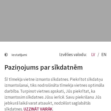
Izvēlies valodu:
LV
EN
Iestatījumi
Paziņojums par sīkdatnēm
Šī tīmekļa vietne izmanto sīkdatnes. Piekrītot sīkdatņu
izmantošanai, tiks nodrošināta tīmekļa vietnes optimāla
darbība. Turpinot vietnes apskati, Jūs piekrītat, ka
izmantosim sīkdatnes Jūsu ierīcē. Savu piekrišanu Jūs
jebkurā laikā varat atsaukt, nodzēšot saglabātās
sīkdatnes.
UZZINĀT VAIRĀK
.