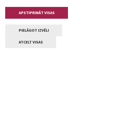
APSTIPRINĀT VISAS
PIELĀGOT IZVĒLI
ATCELT VISAS
Kontakti
Jelgavas valstpilsētas pašvaldība
Lielā iela 11, Jelgava, LV-3001
+371 63005522